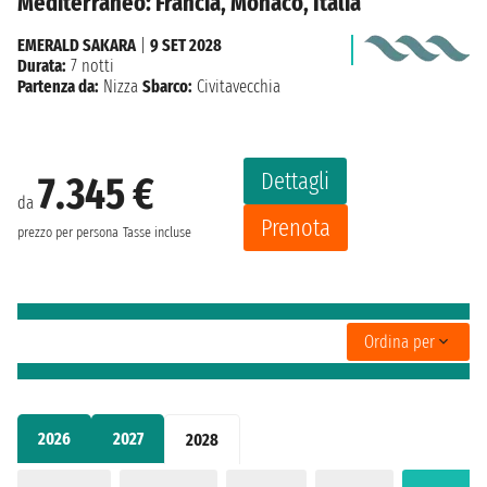
Mediterraneo: Francia, Monaco, Italia
EMERALD SAKARA
|
9 SET 2028
Durata:
7 notti
Partenza da:
Nizza
Sbarco:
Civitavecchia
Dettagli
7.345 €
da
Prenota
prezzo per persona
Tasse incluse
Ordina per
2026
2027
2028