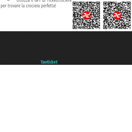
Utilizza il GPT di Ticketcrociere
per trovare la crociera perfetta!
Taoticket S.r.l. Via Brigata Liguria, 3/21 16121 Genova ©2007/2026 -
Ticketcrociere ® è un Marchio Registrato
P.Iva 06206400720 - Capitale Sociale € 100.000,00 i.v. - Iscritta alla Camera
di Commercio di Genova con REA 433093. - Aut. Prov. n° 6167/131601 -
Assicurazione Unipol - polizza n. 206484182
Un portale del gruppo
Taoticket