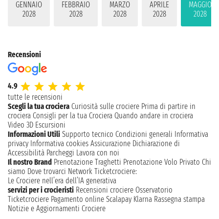
GENNAIO
FEBBRAIO
MARZO
APRILE
MAGGIO
2028
2028
2028
2028
2028
Recensioni
4.9
tutte le recensioni
Scegli la tua crociera
Curiosità sulle crociere
Prima di partire in
crociera
Consigli per la tua Crociera
Quando andare in crociera
Video 3D
Escursioni
Informazioni Utili
Supporto tecnico
Condizioni generali
Informativa
privacy
Informativa cookies
Assicurazione
Dichiarazione di
Accessibilità
Parcheggi
Lavora con noi
Il nostro Brand
Prenotazione Traghetti
Prenotazione Volo Privato
Chi
siamo
Dove trovarci
Network
Ticketcrociere:
Le Crociere nell’era dell’IA generativa
servizi per i crocieristi
Recensioni crociere
Osservatorio
Ticketcrociere
Pagamento online
Scalapay
Klarna
Rassegna stampa
Notizie e Aggiornamenti Crociere