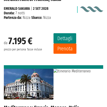
EMERALD SAKARA
|
2 SET 2028
Durata:
7 notti
Partenza da:
Nizza
Sbarco:
Nizza
Dettagli
7.195 €
da
Prenota
prezzo per persona
Tasse incluse