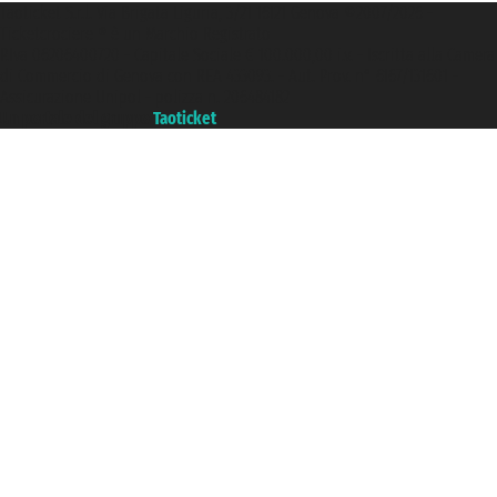
Taoticket S.r.l. Via Brigata Liguria, 3/21 16121 Genova ©2007/2026 -
Ticketcrociere ® è un Marchio Registrato
P.Iva 06206400720 - Capitale Sociale € 100.000,00 i.v. - Iscritta alla Camera
di Commercio di Genova con REA 433093. - Aut. Prov. n° 6167/131601 -
Assicurazione Unipol - polizza n. 206484182
Un portale del gruppo
Taoticket