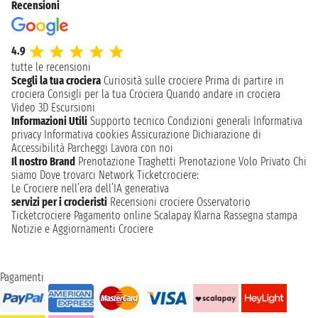
Recensioni
4.9
tutte le recensioni
Scegli la tua crociera
Curiosità sulle crociere
Prima di partire in
crociera
Consigli per la tua Crociera
Quando andare in crociera
Video 3D
Escursioni
Informazioni Utili
Supporto tecnico
Condizioni generali
Informativa
privacy
Informativa cookies
Assicurazione
Dichiarazione di
Accessibilità
Parcheggi
Lavora con noi
Il nostro Brand
Prenotazione Traghetti
Prenotazione Volo Privato
Chi
siamo
Dove trovarci
Network
Ticketcrociere:
Le Crociere nell’era dell’IA generativa
servizi per i crocieristi
Recensioni crociere
Osservatorio
Ticketcrociere
Pagamento online
Scalapay
Klarna
Rassegna stampa
Notizie e Aggiornamenti Crociere
Pagamenti