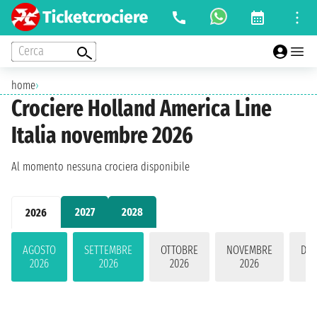
Cerca
home
›
Crociere Holland America Line
Italia novembre 2026
Al momento nessuna crociera disponibile
2027
2028
2026
AGOSTO
SETTEMBRE
OTTOBRE
NOVEMBRE
DIC
2026
2026
2026
2026
2