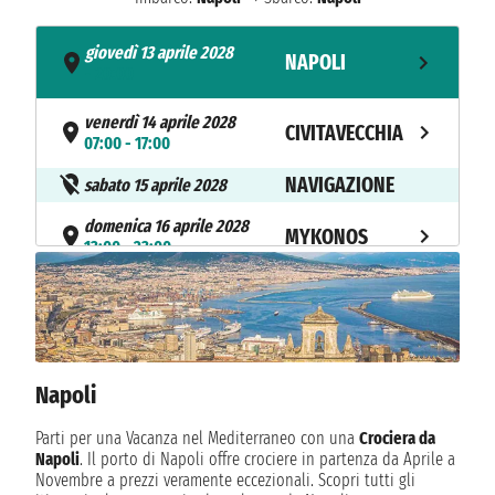
giovedì 13 aprile 2028
NAPOLI
- 20:00
venerdì 14 aprile 2028
CIVITAVECCHIA
07:00 - 17:00
NAVIGAZIONE
sabato 15 aprile 2028
domenica 16 aprile 2028
MYKONOS
13:00 - 23:00
lunedì 17 aprile 2028
MARMARIS
12:00 - 21:00
martedì 18 aprile 2028
SANTORINI
08:00 - 20:00
Napoli
NAVIGAZIONE
mercoledì 19 aprile 2028
Parti per una Vacanza nel Mediterraneo con una
Crociera da
Napoli
. Il porto di Napoli offre crociere in partenza da Aprile a
giovedì 20 aprile 2028
NAPOLI
Novembre a prezzi veramente eccezionali. Scopri tutti gli
11:00