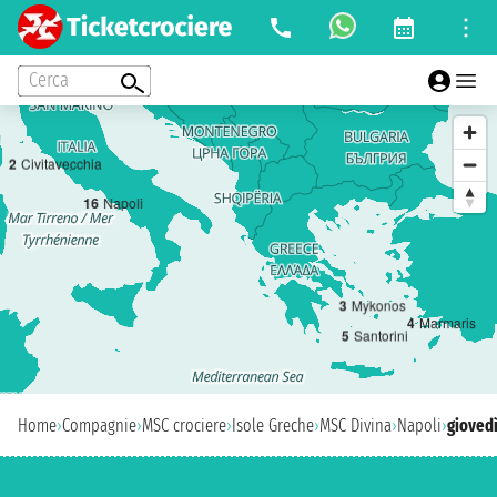
Cerca
2
Civitavecchia
1
6
Napoli
3
Mykonos
4
Marmaris
5
Santorini
Home
›
Compagnie
›
MSC crociere
›
Isole Greche
›
MSC Divina
›
Napoli
›
giovedì