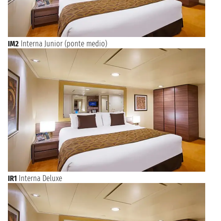
IM2
Interna Junior (ponte medio)
IR1
Interna Deluxe