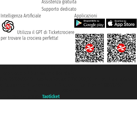
Assistenza gratuita
Supporto dedicato
Intelligenza Artificiale
Applicazioni
Utilizza il GPT di Ticketcrociere
per trovare la crociera perfetta!
Taoticket S.r.l. Via Brigata Liguria, 3/21 16121 Genova ©2007/2026 -
Ticketcrociere ® è un Marchio Registrato
P.Iva 06206400720 - Capitale Sociale € 100.000,00 i.v. - Iscritta alla Camera
di Commercio di Genova con REA 433093. - Aut. Prov. n° 6167/131601 -
Assicurazione Unipol - polizza n. 206484182
Un portale del gruppo
Taoticket