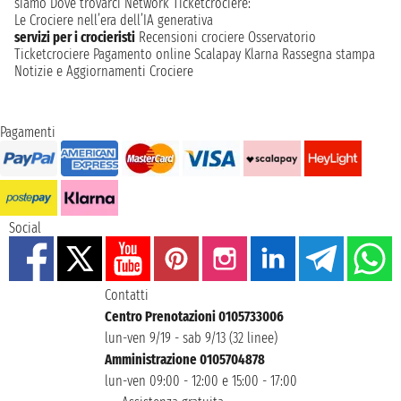
siamo
Dove trovarci
Network
Ticketcrociere:
Le Crociere nell’era dell’IA generativa
servizi per i crocieristi
Recensioni crociere
Osservatorio
Ticketcrociere
Pagamento online
Scalapay
Klarna
Rassegna stampa
Notizie e Aggiornamenti Crociere
Pagamenti
Social
Contatti
Centro Prenotazioni 0105733006
lun-ven 9/19 - sab 9/13 (32 linee)
Amministrazione 0105704878
lun-ven 09:00 - 12:00 e 15:00 - 17:00