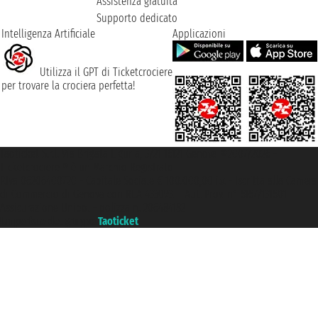
Assistenza gratuita
Supporto dedicato
Intelligenza Artificiale
Applicazioni
Utilizza il GPT di Ticketcrociere
per trovare la crociera perfetta!
Taoticket S.r.l. Via Brigata Liguria, 3/21 16121 Genova ©2007/2026 -
Ticketcrociere ® è un Marchio Registrato
P.Iva 06206400720 - Capitale Sociale € 100.000,00 i.v. - Iscritta alla Camera
di Commercio di Genova con REA 433093. - Aut. Prov. n° 6167/131601 -
Assicurazione Unipol - polizza n. 206484182
Un portale del gruppo
Taoticket