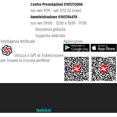
Centro Prenotazioni 0105733006
lun-ven 9/19 - sab 9/13 (32 linee)
Amministrazione 0105704878
lun-ven 09:00 - 12:00 e 15:00 - 17:00
Assistenza gratuita
Supporto dedicato
Intelligenza Artificiale
Applicazioni
Utilizza il GPT di Ticketcrociere
per trovare la crociera perfetta!
Taoticket S.r.l. Via Brigata Liguria, 3/21 16121 Genova ©2007/2026 -
Ticketcrociere ® è un Marchio Registrato
P.Iva 06206400720 - Capitale Sociale € 100.000,00 i.v. - Iscritta alla Camera
di Commercio di Genova con REA 433093. - Aut. Prov. n° 6167/131601 -
Assicurazione Unipol - polizza n. 206484182
Un portale del gruppo
Taoticket