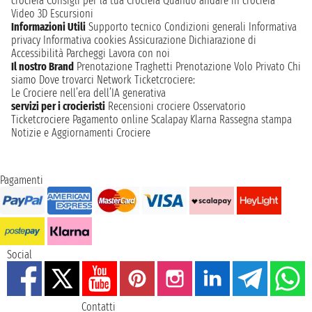
crociera
Consigli per la tua Crociera
Quando andare in crociera
Video 3D
Escursioni
Informazioni Utili
Supporto tecnico
Condizioni generali
Informativa
privacy
Informativa cookies
Assicurazione
Dichiarazione di
Accessibilità
Parcheggi
Lavora con noi
Il nostro Brand
Prenotazione Traghetti
Prenotazione Volo Privato
Chi
siamo
Dove trovarci
Network
Ticketcrociere:
Le Crociere nell’era dell’IA generativa
servizi per i crocieristi
Recensioni crociere
Osservatorio
Ticketcrociere
Pagamento online
Scalapay
Klarna
Rassegna stampa
Notizie e Aggiornamenti Crociere
Pagamenti
Social
Contatti