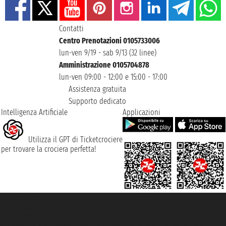
Contatti
Centro Prenotazioni 0105733006
lun-ven 9/19 - sab 9/13 (32 linee)
Amministrazione 0105704878
lun-ven 09:00 - 12:00 e 15:00 - 17:00
Assistenza gratuita
Supporto dedicato
Intelligenza Artificiale
Applicazioni
Utilizza il GPT di Ticketcrociere
per trovare la crociera perfetta!
Taoticket S.r.l. Via Brigata Liguria, 3/21 16121 Genova ©2007/2026 -
Ticketcrociere ® è un Marchio Registrato
P.Iva 06206400720 - Capitale Sociale € 100.000,00 i.v. - Iscritta alla Camera