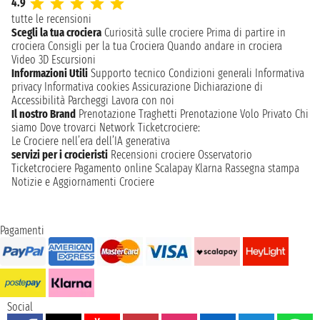
4.9
tutte le recensioni
Scegli la tua crociera
Curiosità sulle crociere
Prima di partire in
crociera
Consigli per la tua Crociera
Quando andare in crociera
Video 3D
Escursioni
Informazioni Utili
Supporto tecnico
Condizioni generali
Informativa
privacy
Informativa cookies
Assicurazione
Dichiarazione di
Accessibilità
Parcheggi
Lavora con noi
Il nostro Brand
Prenotazione Traghetti
Prenotazione Volo Privato
Chi
siamo
Dove trovarci
Network
Ticketcrociere:
Le Crociere nell’era dell’IA generativa
servizi per i crocieristi
Recensioni crociere
Osservatorio
Ticketcrociere
Pagamento online
Scalapay
Klarna
Rassegna stampa
Notizie e Aggiornamenti Crociere
Pagamenti
Social