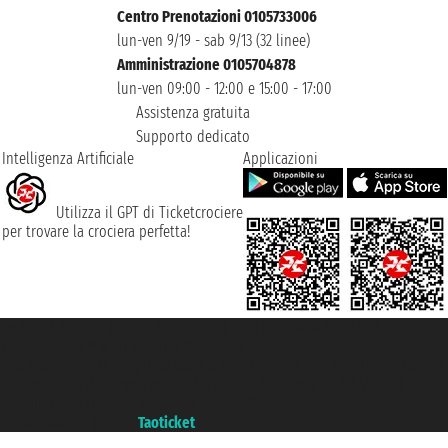
Centro Prenotazioni 0105733006
lun-ven 9/19 - sab 9/13 (32 linee)
Amministrazione 0105704878
lun-ven 09:00 - 12:00 e 15:00 - 17:00
Assistenza gratuita
Supporto dedicato
Intelligenza Artificiale
Applicazioni
Utilizza il GPT di Ticketcrociere
per trovare la crociera perfetta!
Taoticket S.r.l. Via Brigata Liguria, 3/21 16121 Genova ©2007/2026 -
Ticketcrociere ® è un Marchio Registrato
P.Iva 06206400720 - Capitale Sociale € 100.000,00 i.v. - Iscritta alla Camera
di Commercio di Genova con REA 433093. - Aut. Prov. n° 6167/131601 -
Assicurazione Unipol - polizza n. 206484182
Un portale del gruppo
Taoticket