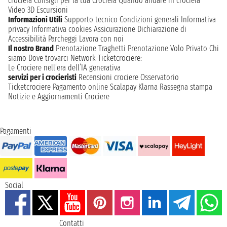
crociera
Consigli per la tua Crociera
Quando andare in crociera
Video 3D
Escursioni
Informazioni Utili
Supporto tecnico
Condizioni generali
Informativa
privacy
Informativa cookies
Assicurazione
Dichiarazione di
Accessibilità
Parcheggi
Lavora con noi
Il nostro Brand
Prenotazione Traghetti
Prenotazione Volo Privato
Chi
siamo
Dove trovarci
Network
Ticketcrociere:
Le Crociere nell’era dell’IA generativa
servizi per i crocieristi
Recensioni crociere
Osservatorio
Ticketcrociere
Pagamento online
Scalapay
Klarna
Rassegna stampa
Notizie e Aggiornamenti Crociere
Pagamenti
Social
Contatti