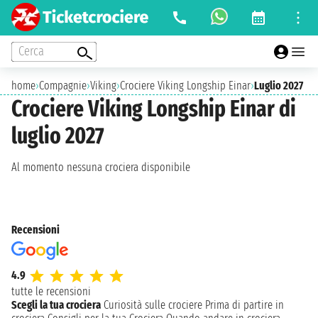
Cerca
home
›
Compagnie
›
Viking
›
Crociere Viking Longship Einar
›
Luglio 2027
Crociere Viking Longship Einar di
luglio 2027
Al momento nessuna crociera disponibile
Recensioni
4.9
tutte le recensioni
Scegli la tua crociera
Curiosità sulle crociere
Prima di partire in