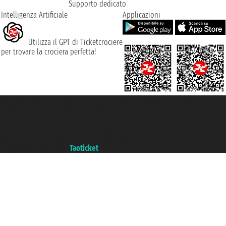
Supporto dedicato
Intelligenza Artificiale
Applicazioni
Utilizza il GPT di Ticketcrociere
per trovare la crociera perfetta!
Taoticket S.r.l. Via Brigata Liguria, 3/21 16121 Genova ©2007/2026 -
Ticketcrociere ® è un Marchio Registrato
P.Iva 06206400720 - Capitale Sociale € 100.000,00 i.v. - Iscritta alla Camera
di Commercio di Genova con REA 433093. - Aut. Prov. n° 6167/131601 -
Assicurazione Unipol - polizza n. 206484182
Un portale del gruppo
Taoticket