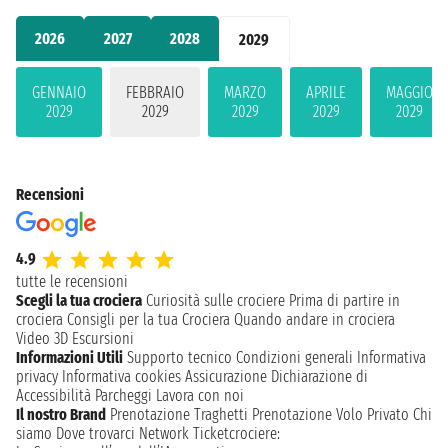
2026
2027
2028
2029
GENNAIO
FEBBRAIO
MARZO
APRILE
MAGGIO
2029
2029
2029
2029
2029
Recensioni
4.9
tutte le recensioni
Scegli la tua crociera
Curiosità sulle crociere
Prima di partire in
crociera
Consigli per la tua Crociera
Quando andare in crociera
Video 3D
Escursioni
Informazioni Utili
Supporto tecnico
Condizioni generali
Informativa
privacy
Informativa cookies
Assicurazione
Dichiarazione di
Accessibilità
Parcheggi
Lavora con noi
Il nostro Brand
Prenotazione Traghetti
Prenotazione Volo Privato
Chi
siamo
Dove trovarci
Network
Ticketcrociere: