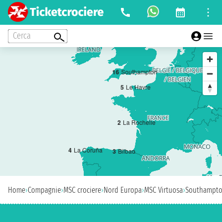
Cerca
1
6
Southampton
5
Le Havre
2
La Rochelle
4
La Coruña
3
Bilbao
Home
›
Compagnie
›
MSC crociere
›
Nord Europa
›
MSC Virtuosa
›
Southampt