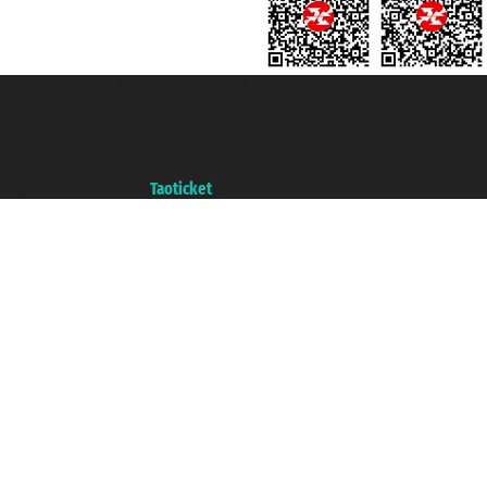
Taoticket S.r.l. Via Brigata Liguria, 3/21 16121 Genova ©2007/2026 -
Ticketcrociere ® è un Marchio Registrato
P.Iva 06206400720 - Capitale Sociale € 100.000,00 i.v. - Iscritta alla Camera
di Commercio di Genova con REA 433093. - Aut. Prov. n° 6167/131601 -
Assicurazione Unipol - polizza n. 206484182
Un portale del gruppo
Taoticket