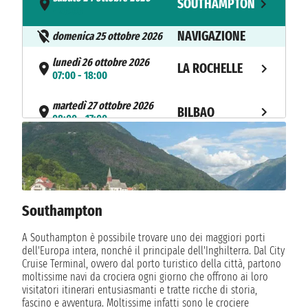
SOUTHAMPTON
- 20:00
NAVIGAZIONE
domenica 25 ottobre 2026
lunedì 26 ottobre 2026
LA ROCHELLE
07:00 - 18:00
martedì 27 ottobre 2026
BILBAO
08:00 - 17:00
mercoledì 28 ottobre 2026
LA CORUÑA
09:00 - 18:00
NAVIGAZIONE
giovedì 29 ottobre 2026
Southampton
venerdì 30 ottobre 2026
LE HAVRE
08:00 - 22:00
A Southampton è possibile trovare uno dei maggiori porti
dell'Europa intera, nonché il principale dell'Inghilterra. Dal City
sabato 31 ottobre 2026
SOUTHAMPTON
Cruise Terminal, ovvero dal porto turistico della città, partono
07:00
moltissime navi da crociera ogni giorno che offrono ai loro
visitatori itinerari entusiasmanti e tratte ricche di storia,
fascino e avventura. Moltissime infatti sono le crociere