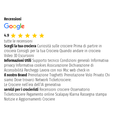
Recensioni
4.9
tutte le recensioni
Scegli la tua crociera
Curiosità sulle crociere
Prima di partire in
crociera
Consigli per la tua Crociera
Quando andare in crociera
Video 3D
Escursioni
Informazioni Utili
Supporto tecnico
Condizioni generali
Informativa
privacy
Informativa cookies
Assicurazione
Dichiarazione di
Accessibilità
Parcheggi
Lavora con noi
Msc web check-in
Il nostro Brand
Prenotazione Traghetti
Prenotazione Volo Privato
Chi
siamo
Dove trovarci
Network
Ticketcrociere:
Le Crociere nell’era dell’IA generativa
servizi per i crocieristi
Recensioni crociere
Osservatorio
Ticketcrociere
Pagamento online
Scalapay
Klarna
Rassegna stampa
Notizie e Aggiornamenti Crociere