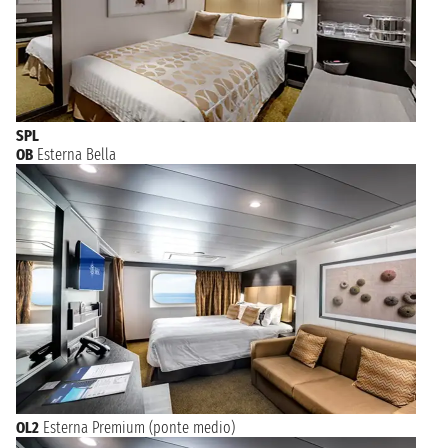
SPL
OB
Esterna Bella
OL2
Esterna Premium (ponte medio)