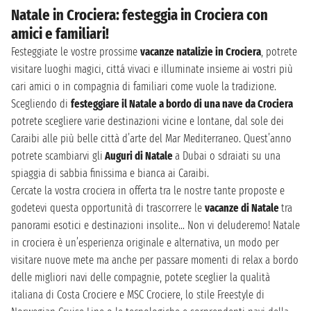
Natale in Crociera: festeggia in Crociera con
amici e familiari!
Festeggiate le vostre prossime
vacanze natalizie in Crociera
, potrete
visitare luoghi magici, cittá vivaci e illuminate insieme ai vostri più
cari amici o in compagnia di familiari come vuole la tradizione.
Scegliendo di
festeggiare il Natale a bordo di una nave da Crociera
potrete scegliere varie destinazioni vicine e lontane, dal sole dei
Caraibi alle più belle città d’arte del Mar Mediterraneo. Quest’anno
potrete scambiarvi gli
Auguri di Natale
a Dubai o sdraiati su una
spiaggia di sabbia finissima e bianca ai Caraibi.
Cercate la vostra crociera in offerta tra le nostre tante proposte e
godetevi questa opportunità di trascorrere le
vacanze di Natale
tra
panorami esotici e destinazioni insolite… Non vi deluderemo! Natale
in crociera è un’esperienza originale e alternativa, un modo per
visitare nuove mete ma anche per passare momenti di relax a bordo
delle migliori navi delle compagnie, potete sceglier la qualità
italiana di Costa Crociere e MSC Crociere, lo stile Freestyle di