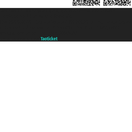
Taoticket S.r.l. Via Brigata Liguria, 3/21 16121 Genova ©2007/2026 -
Ticketcrociere ® è un Marchio Registrato
P.Iva 06206400720 - Capitale Sociale € 100.000,00 i.v. - Iscritta alla Camera
di Commercio di Genova con REA 433093. - Aut. Prov. n° 6167/131601 -
Assicurazione Unipol - polizza n. 206484182
Un portale del gruppo
Taoticket