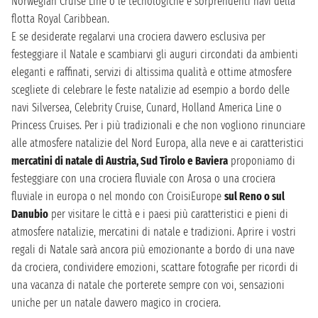
Norwegian Cruise Line o le tecnologiche e sorprendenti navi della
flotta Royal Caribbean.
E se desiderate regalarvi una crociera davvero esclusiva per
festeggiare il Natale e scambiarvi gli auguri circondati da ambienti
eleganti e raffinati, servizi di altissima qualità e ottime atmosfere
scegliete di celebrare le feste natalizie ad esempio a bordo delle
navi Silversea, Celebrity Cruise, Cunard, Holland America Line o
Princess Cruises. Per i più tradizionali e che non vogliono rinunciare
alle atmosfere natalizie del Nord Europa, alla neve e ai caratteristici
mercatini di natale di Austria, Sud Tirolo e Baviera
proponiamo di
festeggiare con una crociera fluviale con Arosa o una crociera
fluviale in europa o nel mondo con CroisiEurope
sul Reno o sul
Danubio
per visitare le città e i paesi più caratteristici e pieni di
atmosfere natalizie, mercatini di natale e tradizioni. Aprire i vostri
regali di Natale sarà ancora più emozionante a bordo di una nave
da crociera, condividere emozioni, scattare fotografie per ricordi di
una vacanza di natale che porterete sempre con voi, sensazioni
uniche per un natale davvero magico in crociera.