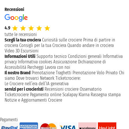
Recensioni
4.9
tutte le recensioni
Scegli la tua crociera
Curiosità sulle crociere
Prima di partire in
crociera
Consigli per la tua Crociera
Quando andare in crociera
Video 3D
Escursioni
Informazioni Utili
Supporto tecnico
Condizioni generali
Informativa
privacy
Informativa cookies
Assicurazione
Dichiarazione di
Accessibilità
Parcheggi
Lavora con noi
Il nostro Brand
Prenotazione Traghetti
Prenotazione Volo Privato
Chi
siamo
Dove trovarci
Network
Ticketcrociere:
Le Crociere nell’era dell’IA generativa
servizi per i crocieristi
Recensioni crociere
Osservatorio
Ticketcrociere
Pagamento online
Scalapay
Klarna
Rassegna stampa
Notizie e Aggiornamenti Crociere
Pagamenti