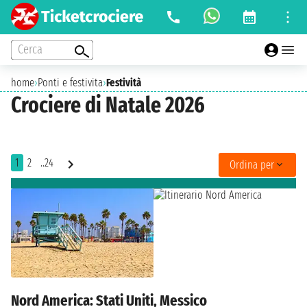
Cerca
home
›
Ponti e festivita
›
Festività
Crociere di Natale 2026
1
2
..24
Ordina per
Nord America: Stati Uniti, Messico