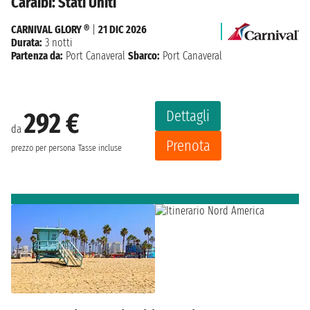
Caraibi: Stati Uniti
CARNIVAL GLORY ®
|
21 DIC 2026
Durata:
3 notti
Partenza da:
Port Canaveral
Sbarco:
Port Canaveral
Dettagli
292 €
da
Prenota
prezzo per persona
Tasse incluse