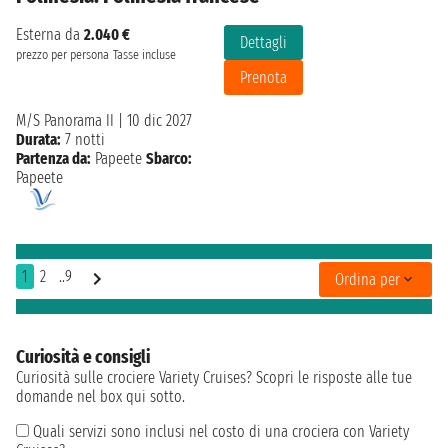
Esterna da
2.040 €
Dettagli
prezzo per persona
Tasse incluse
Prenota
M/S Panorama II
|
10 dic 2027
Durata:
7 notti
Partenza da:
Papeete
Sbarco:
Papeete
1
2
..9
Ordina per
Curiosità e consigli
Curiosità sulle crociere Variety Cruises? Scopri le risposte alle tue
domande nel box qui sotto.
Quali servizi sono inclusi nel costo di una crociera con Variety