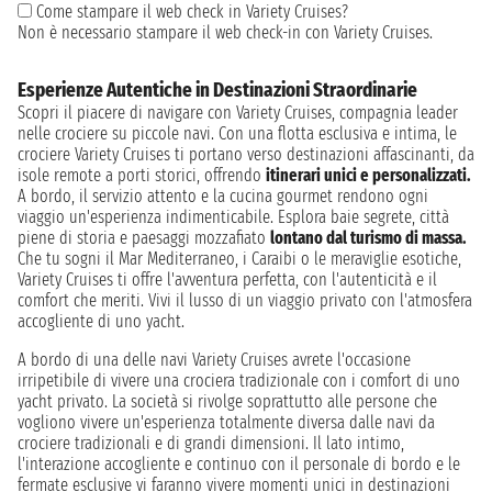
Come stampare il web check in Variety Cruises?
Non è necessario stampare il web check-in con Variety Cruises.
Esperienze Autentiche in Destinazioni Straordinarie
Scopri il piacere di navigare con Variety Cruises, compagnia leader
nelle crociere su piccole navi. Con una flotta esclusiva e intima, le
crociere Variety Cruises ti portano verso destinazioni affascinanti, da
isole remote a porti storici, offrendo
itinerari unici e personalizzati.
A bordo, il servizio attento e la cucina gourmet rendono ogni
viaggio un'esperienza indimenticabile. Esplora baie segrete, città
piene di storia e paesaggi mozzafiato
lontano dal turismo di massa.
Che tu sogni il Mar Mediterraneo, i Caraibi o le meraviglie esotiche,
Variety Cruises ti offre l'avventura perfetta, con l'autenticità e il
comfort che meriti. Vivi il lusso di un viaggio privato con l'atmosfera
accogliente di uno yacht.
A bordo di una delle navi Variety Cruises avrete l'occasione
irripetibile di vivere una crociera tradizionale con i comfort di uno
yacht privato. La società si rivolge soprattutto alle persone che
vogliono vivere un'esperienza totalmente diversa dalle navi da
crociere tradizionali e di grandi dimensioni. Il lato intimo,
l'interazione accogliente e continuo con il personale di bordo e le
fermate esclusive vi faranno vivere momenti unici in destinazioni