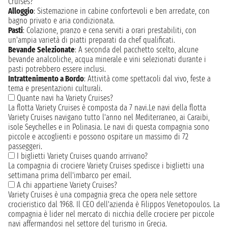
Cruises?
Alloggio
: Sistemazione in cabine confortevoli e ben arredate, con
bagno privato e aria condizionata.
Pasti
: Colazione, pranzo e cena serviti a orari prestabiliti, con
un'ampia varietà di piatti preparati da chef qualificati.
Bevande Selezionate
: A seconda del pacchetto scelto, alcune
bevande analcoliche, acqua minerale e vini selezionati durante i
pasti potrebbero essere inclusi.
Intrattenimento a Bordo
: Attività come spettacoli dal vivo, feste a
tema e presentazioni culturali.
Quante navi ha Variety Cruises?
La flotta Variety Cruises è composta da 7 navi.Le navi della flotta
Variety Cruises navigano tutto l'anno nel Mediterraneo, ai Caraibi,
isole Seychelles e in Polinasia. Le navi di questa compagnia sono
piccole e accoglienti e possono ospitare un massimo di 72
passeggeri.
I biglietti Variety Cruises quando arrivano?
La compagnia di crociere Variety Cruises spedisce i biglietti una
settimana prima dell'imbarco per email.
A chi appartiene Variety Cruises?
Variety Cruises è una compagnia greca che opera nele settore
crocieristico dal 1968. Il CEO dell'azienda è Filippos Venetopoulos. La
compagnia è lider nel mercato di nicchia delle crociere per piccole
navi affermandosi nel settore del turismo in Grecia.