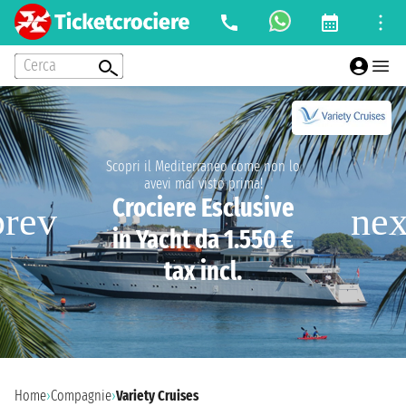
Cerca
Scopri il Mediterraneo come non lo
avevi mai visto prima!
Crociere Esclusive
in Yacht da 1.550 €
tax incl.
Home
›
Compagnie
›
Variety Cruises