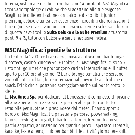
Interna, vista mare o cabina con balcone? A bordo di MSC Magnifica
trovi varie tipologie di cabine che si adattano alle tue esigenze.
Scegli tra le differenti cabine con balcone disponibili: junior,
premium, deluxe e aurea per esperienze incredibili che realizzano il
tuo sogno. Se invece vuoi una crociera veramente esclusiva a bordo
di questa nave trovi le
Suite Deluxe e le Suite Premium
situate tra i
ponti 9 e 15, tutte con balcone e servizi esclusivi inclusi.
MSC Magnifica: i ponti e le strutture
Un teatro da 1.200 posti a sedere, musica dal vivo nei bar lounge,
discoteca, casinò, cinema 4d. E inoltre, su Msc Magnifica, ci sono 5
ristoranti gourmet che propongono cucina internazionale, il buffet
aperto per 20 ore al giorno, 12 bar e lounge tematici che servono
vini raffinati, cocktail, birre internazionali, bevande analcoliche e
snack. Drink che si potranno sorseggiare anche sul ponte sotto le
stelle.
La
Msc Aurea Spa
per dedicarsi al benessere, il complesso di piscine
all'aria aperta per rilassarsi e la piscina al coperto con tetto
retraibile per nuotare a prescindere dal meteo. E tanto sport a
bordo di Msc Magnifica, tra palestra e percorso power walking,
tennis, bowling, mini golf, biliardo.Tra tornei, lezioni di danza,
parchi acquatici, animazione per grandi e piccoli, spettacoli teatrali,
karaoke, feste a tema, club per bambini, le attività giornaliere sulla