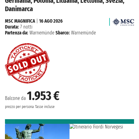
Germania, Polonia, Lituania, Lettonia, Svezia,
Danimarca
MSC MAGNIFICA
|
16 AGO 2026
Durata:
7 notti
Partenza da:
Warnemünde
Sbarco:
Warnemünde
1.953 €
Balcone da
prezzo per persona
Tasse incluse