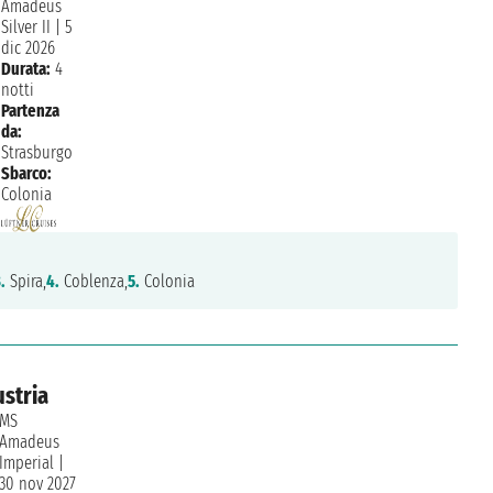
Amadeus
Silver II
|
5
dic 2026
Durata:
4
notti
Partenza
da:
Strasburgo
Sbarco:
Colonia
.
Spira,
4.
Coblenza,
5.
Colonia
stria
MS
Amadeus
Imperial
|
30 nov 2027