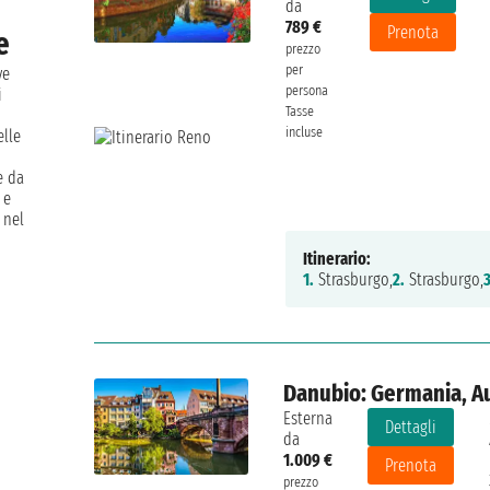
da
789 €
Prenota
e
prezzo
per
ve
persona
i
Tasse
incluse
elle
e da
 e
 nel
Itinerario:
1.
Strasburgo,
2.
Strasburgo,
3
Danubio: Germania, Au
Esterna
Dettagli
da
1.009 €
6/10
Prenota
prezzo