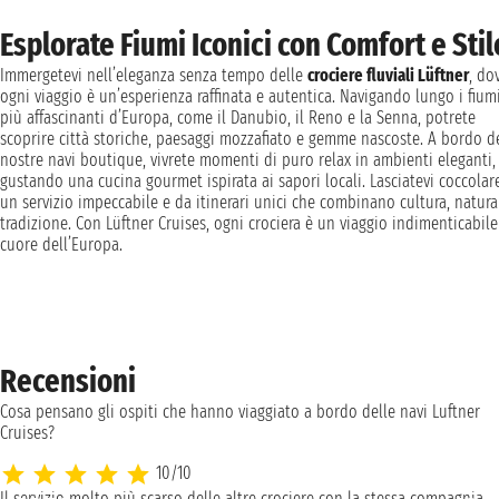
Esplorate Fiumi Iconici con Comfort e Stil
Immergetevi nell’eleganza senza tempo delle
crociere fluviali Lüftner
, do
ogni viaggio è un’esperienza raffinata e autentica. Navigando lungo i fium
più affascinanti d’Europa, come il Danubio, il Reno e la Senna, potrete
scoprire città storiche, paesaggi mozzafiato e gemme nascoste. A bordo d
nostre navi boutique, vivrete momenti di puro relax in ambienti eleganti,
gustando una cucina gourmet ispirata ai sapori locali. Lasciatevi coccolar
un servizio impeccabile e da itinerari unici che combinano cultura, natura
tradizione. Con Lüftner Cruises, ogni crociera è un viaggio indimenticabile
cuore dell’Europa.
Recensioni
Cosa pensano gli ospiti che hanno viaggiato a bordo delle navi Luftner
Cruises?
10/10
Il servizio molto più scarso delle altre crociere con la stessa compagnia