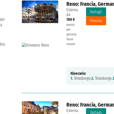
Reno: Francia, Germa
a
Esterna
Dettagli
da
789 €
1997
Prenota
ta
prezzo
per
persona
Tasse
bio,
incluse
Itinerario:
1.
Strasburgo,
2.
Strasburgo,
3
Reno: Francia, Germa
Esterna
Dettagli