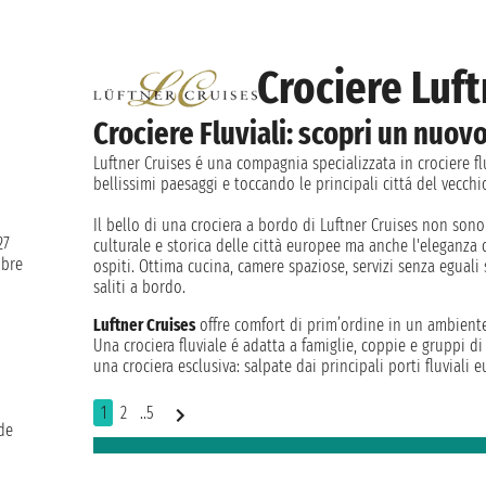
Crociere Luft
Crociere Fluviali: scopri un nuov
Luftner Cruises é una compagnia specializzata in crociere fl
bellissimi paesaggi e toccando le principali cittá del vecchi
Il bello di una crociera a bordo di Luftner Cruises non sono
27
culturale e storica delle città europee ma anche l'eleganza d
bre
ospiti. Ottima cucina, camere spaziose, servizi senza eguali
saliti a bordo.
Luftner Cruises
offre comfort di prim’ordine in un ambiente
Una crociera fluviale é adatta a famiglie, coppie e gruppi d
una crociera esclusiva: salpate dai principali porti fluviali 
1
2
..5
nde