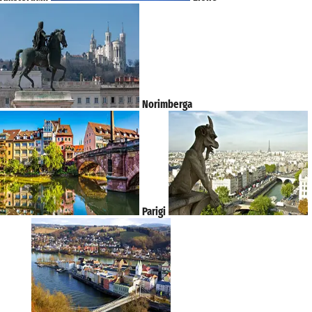
Norimberga
Parigi