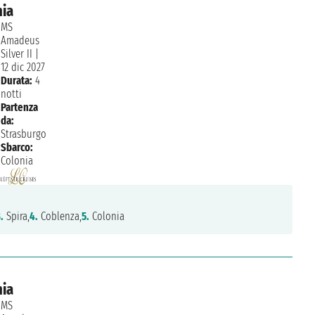
nia
MS
Amadeus
Silver II
|
12 dic 2027
Durata:
4
notti
Partenza
da:
Strasburgo
Sbarco:
Colonia
.
Spira,
4.
Coblenza,
5.
Colonia
nia
MS