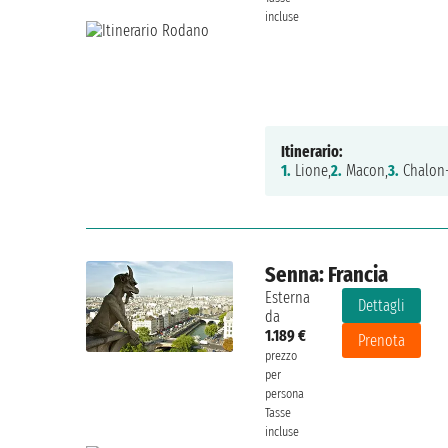
incluse
Itinerario:
1.
Lione,
2.
Macon,
3.
Chalon-
Senna: Francia
Esterna
Dettagli
da
1.189 €
Prenota
prezzo
per
persona
Tasse
incluse