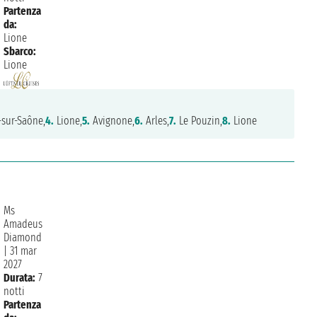
Partenza
da:
Lione
Sbarco:
Lione
sur-Saône,
4.
Lione,
5.
Avignone,
6.
Arles,
7.
Le Pouzin,
8.
Lione
Ms
Amadeus
Diamond
|
31 mar
2027
Durata:
7
notti
Partenza