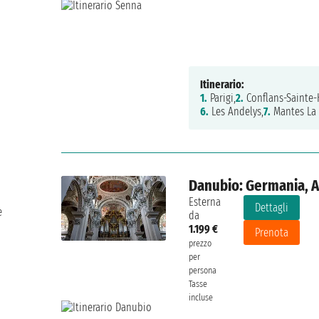
Itinerario:
1.
Parigi,
2.
Conflans-Sainte-
6.
Les Andelys,
7.
Mantes La J
Danubio: Germania, A
Esterna
Dettagli
e
da
1.199 €
Prenota
prezzo
per
persona
Tasse
incluse