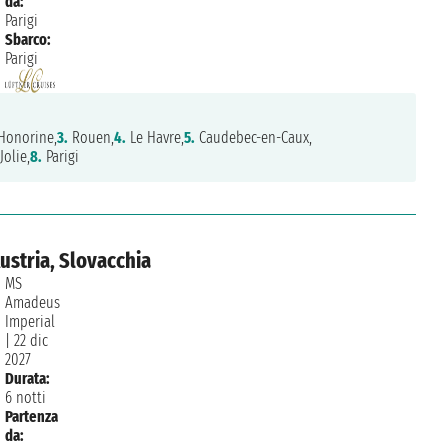
da:
Parigi
Sbarco:
Parigi
Honorine,
3.
Rouen,
4.
Le Havre,
5.
Caudebec-en-Caux,
olie,
8.
Parigi
ustria, Slovacchia
MS
Amadeus
Imperial
|
22 dic
2027
Durata:
6 notti
Partenza
da: