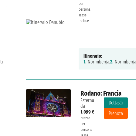
per
Aly
lunedì 24 dicembre 2018
persona
Tasse
incluse
Itinerario:
ti
1.
Norimberga,
2.
Norimberga
Rodano: Francia
Esterna
Dettagli
da
1.099 €
Prenota
prezzo
per
persona
Tasse