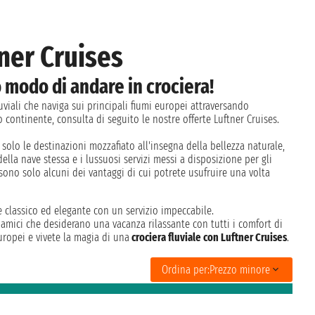
ner Cruises
o modo di andare in crociera!
uviali che naviga sui principali fiumi europei attraversando
o continente, consulta di seguito le nostre offerte Luftner Cruises.
 solo le destinazioni mozzafiato all'insegna della bellezza naturale,
ella nave stessa e i lussuosi servizi messi a disposizione per gli
 sono solo alcuni dei vantaggi di cui potrete usufruire una volta
 classico ed elegante con un servizio impeccabile.
i amici che desiderano una vacanza rilassante con tutti i comfort di
europei e vivete la magia di una
crociera fluviale con Luftner Cruises
.
Ordina per:
Prezzo minore