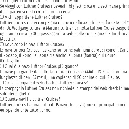
I biglietti Luftner Cruises quando arrivano?
Se viaggi con Luftner Cruises riceverai i biglietti circa una settimana prim
della partenza della crociera in una email.
A chi appartiene Luftner Cruises?
Luftner Cruises è una compagnia di crociere fluviali di lusso fondata nel 
dal Dr. Wolfgang Lüftner e Martina Lüftner. La flotta Luftner Cruise traspor
ogni anno circa 65.000 passeggeri. La sede della compagnia è a Innsbruk
(Austria).
Dove sono le navi Luftner Cruises?
Le navi Luftner Cruises navigano sui principali fiumi europei come il Danu
il Rodano, il Reno, la Saona ma anche la Senna (francia) e il Douro
(Portogallo).
Qual è la nave Luftner Cruises più grande?
La nave più grande della flotta Luftner Cruises è AMADEUS Silver con una
lunghezza di ben 135 metri, una capienza di 90 cabine di cui 12 suite.
Come stampare il web check in Luftner Cruises?
La compagnia Luftner Cruises non richiede la stampa del web check-in ma
solo dei biglietti.
Quante navi ha Luftner Cruises?
Luftner Cruises ha una flotta di 15 navi che navigano sui principali fiumi
europei durante tutto l'anno.