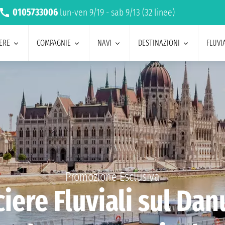
0105733006
lun-ven 9/19 - sab 9/13 (32 linee)
ERE
COMPAGNIE
NAVI
DESTINAZIONI
FLUVIA
Promozione Esclusiva
iere Fluviali sul Da