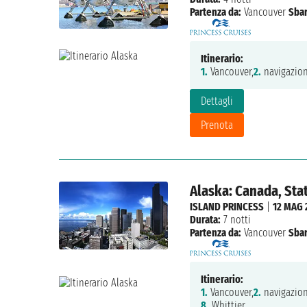
Partenza da:
Vancouver
Sbar
Itinerario:
1.
Vancouver,
2.
navigazion
Dettagli
Prenota
Alaska: Canada, Stat
ISLAND PRINCESS
|
12 MAG 
Durata:
7 notti
Partenza da:
Vancouver
Sbar
Itinerario:
1.
Vancouver,
2.
navigazion
8.
Whittier