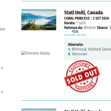
Stati Uniti, Canada
CORAL PRINCESS
|
2 SET 2026
Durata:
7 notti
Partenza da:
Whittier
Sbarco:
V
iere
Itinerario:
1.
Whittier,
2.
Hubbard Glacie
8.
Vancouver
a e
a e