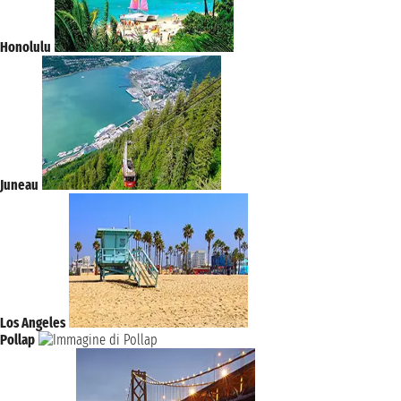
Honolulu
Juneau
Los Angeles
Pollap