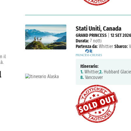
Stati Uniti, Canada
GRAND PRINCESS
|
12 SET 202
Durata:
7 notti
Partenza da:
Whittier
Sbarco:
V
n il
tà.
Itinerario:
1.
Whittier,
2.
Hubbard Glacie
l
8.
Vancouver