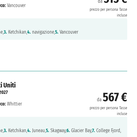
da
co:
Vancouver
prezzo per persona
Tasse
incluse
e,
3.
Ketchikan,
4.
navigazione,
5.
Vancouver
i Uniti
2027
567 €
da
co:
Whittier
prezzo per persona
Tasse
incluse
e,
3.
Ketchikan,
4.
Juneau,
5.
Skagway,
6.
Glacier Bay,
7.
College Fjord,