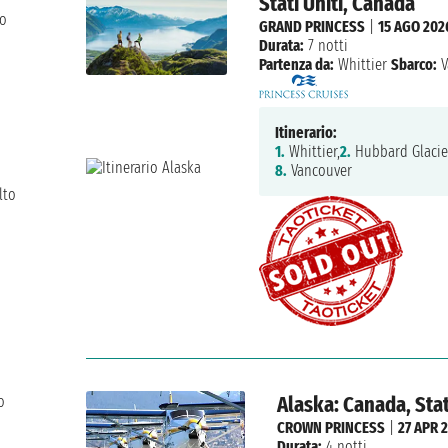
Stati Uniti, Canada
to
GRAND PRINCESS
|
15 AGO 202
Durata:
7 notti
Partenza da:
Whittier
Sbarco:
V
Itinerario:
1.
Whittier,
2.
Hubbard Glacie
8.
Vancouver
lto
Alaska: Canada, Stat
o
CROWN PRINCESS
|
27 APR 
Durata:
4 notti