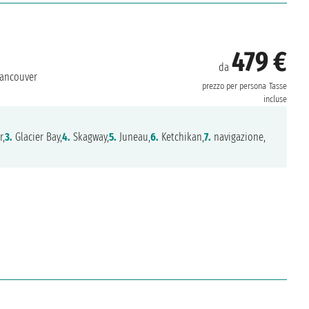
479 €
da
ancouver
prezzo per persona
Tasse
incluse
r,
3.
Glacier Bay,
4.
Skagway,
5.
Juneau,
6.
Ketchikan,
7.
navigazione,