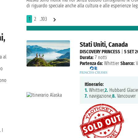
di riguardo speciale anche alla cultura e alle esperienze leg
1
2
..103
i,
Stati Uniti, Canada
DISCOVERY PRINCESS
|
5 SET 
a al
Durata:
7 notti
Partenza da:
Whittier
Sbarco:
V
no
dono
Itinerario:
1.
Whittier,
2.
Hubbard Glacie
7.
navigazione,
8.
Vancouver
 I