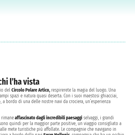
chi l’ha vista
gio del
Circolo Polare Artico,
respirerete la magia del luogo. Una
 ampi spazi e natura quasi deserta. Con i suoi maestosi ghiacciai,
, a bordo di una delle nostre navi da crociera, un’esperienza
a rimane
affascinato dagli incredibili paesaggi
selvaggi, i grandi
a sono quindi per la maggior parte positive, un viaggio consigliato a
 dalle mete turistiche più affollate. Le compagnie che navigano in
iere a bordo delle navi
Swan Hellenic
, compagnia che ha un occhio