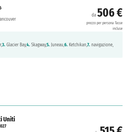
6
506 €
da
ancouver
prezzo per persona
Tasse
incluse
r,
3.
Glacier Bay,
4.
Skagway,
5.
Juneau,
6.
Ketchikan,
7.
navigazione,
i Uniti
2027
515 €