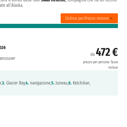
ate all’Alaska.
Ordina per:
Prezzo minore
2026
472 €
da
ancouver
prezzo per persona
Tasse
incluse
r,
3.
Glacier Bay,
4.
navigazione,
5.
Juneau,
6.
Ketchikan,