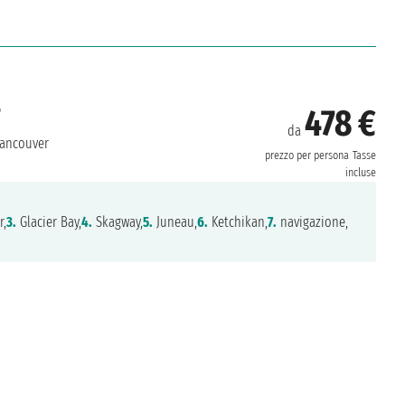
6
478 €
da
ancouver
prezzo per persona
Tasse
incluse
r,
3.
Glacier Bay,
4.
Skagway,
5.
Juneau,
6.
Ketchikan,
7.
navigazione,