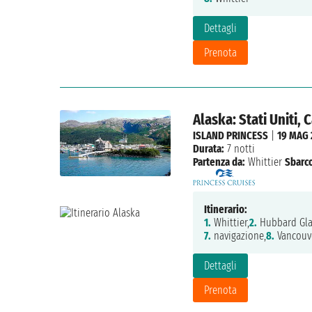
Dettagli
Prenota
Alaska: Stati Uniti,
ISLAND PRINCESS
|
19 MAG 
Durata:
7 notti
Partenza da:
Whittier
Sbarc
Itinerario:
1.
Whittier,
2.
Hubbard Glac
7.
navigazione,
8.
Vancouv
Dettagli
Prenota