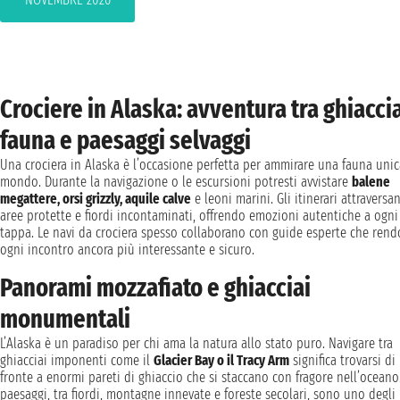
Crociere in Alaska: avventura tra ghiaccia
fauna e paesaggi selvaggi
Una crociera in Alaska è l’occasione perfetta per ammirare una fauna unic
mondo. Durante la navigazione o le escursioni potresti avvistare
balene
megattere, orsi grizzly, aquile calve
e leoni marini. Gli itinerari attraversa
aree protette e fiordi incontaminati, offrendo emozioni autentiche a ogni
tappa. Le navi da crociera spesso collaborano con guide esperte che ren
ogni incontro ancora più interessante e sicuro.
Panorami mozzafiato e ghiacciai
monumentali
L’Alaska è un paradiso per chi ama la natura allo stato puro. Navigare tra
ghiacciai imponenti come il
Glacier Bay o il Tracy Arm
significa trovarsi di
fronte a enormi pareti di ghiaccio che si staccano con fragore nell’oceano.
paesaggi, tra fiordi, montagne innevate e foreste secolari, sono uno degli