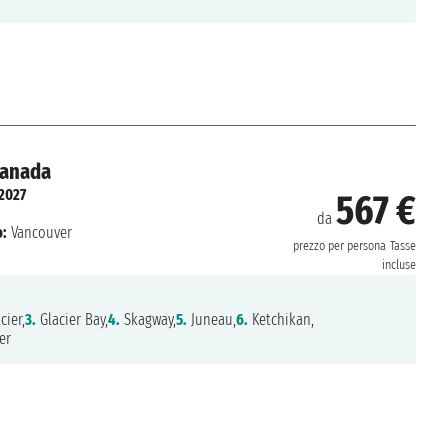
 Canada
2027
567 €
da
o:
Vancouver
prezzo per persona
Tasse
incluse
ier,
3.
Glacier Bay,
4.
Skagway,
5.
Juneau,
6.
Ketchikan,
er