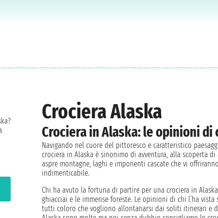
Crociera Alaska
ska?
Crociera in Alaska: le opinioni di 
a
Navigando nel cuore del pittoresco e caratteristico paesag
crociera in Alaska è sinonimo di avventura, alla scoperta di
aspre montagne, laghi e imponenti cascate che vi offriranno
indimenticabile.
Chi ha avuto la fortuna di partire per una crociera in Alask
ghiacciai e le immense foreste. Le opinioni di chi l’ha vist
tutti coloro che vogliono allontanarsi dai soliti itinerari e
Alaska sono molte ma noi senza dubbio consigliamo le croc