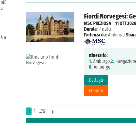
 più
la
Fiordi Norvegesi: G
MSC PREZIOSA
|
11 OTT 202
Durata:
7 notti
Partenza da:
Amburgo
Sbarc
tà a
Itinerario:
1.
Amburgo,
2.
navigazion
8.
Amburgo
Dettagli
Prenota
1
2
..26