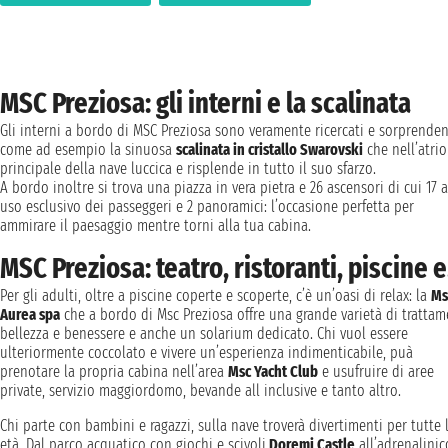
MSC Preziosa: gli interni e la scalinata
Gli interni a bordo di MSC Preziosa sono veramente ricercati e sorprenden
come ad esempio la sinuosa
scalinata in cristallo Swarovski
che nell’atrio
principale della nave luccica e risplende in tutto il suo sfarzo.
A bordo inoltre si trova una piazza in vera pietra e 26 ascensori di cui 17 
uso esclusivo dei passeggeri e 2 panoramici: l’occasione perfetta per
ammirare il paesaggio mentre torni alla tua cabina.
MSC Preziosa: teatro, ristoranti, piscine 
Per gli adulti, oltre a piscine coperte e scoperte, c’è un’oasi di relax: la
Ms
Aurea spa
che a bordo di Msc Preziosa offre una grande varietà di trattam
bellezza e benessere e anche un solarium dedicato. Chi vuol essere
ulteriormente coccolato e vivere un’esperienza indimenticabile, puà
prenotare la propria cabina nell’area
Msc Yacht Club
e usufruire di aree
private, servizio maggiordomo, bevande all inclusive e tanto altro.
Chi parte con bambini e ragazzi, sulla nave troverà divertimenti per tutte 
età. Dal parco acquatico con giochi e scivoli
Doremi Castle
all’adrenalinic