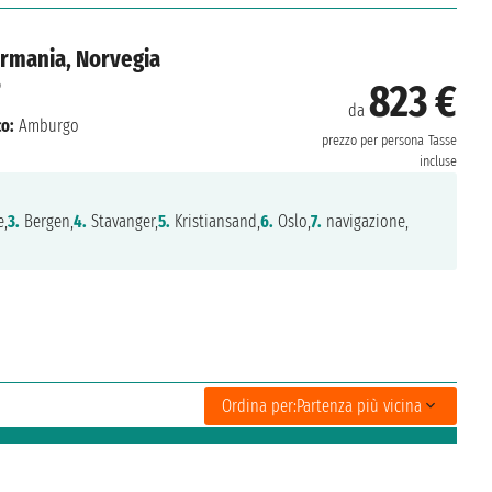
ermania, Norvegia
6
823 €
da
o:
Amburgo
prezzo per persona
Tasse
incluse
e,
3.
Bergen,
4.
Stavanger,
5.
Kristiansand,
6.
Oslo,
7.
navigazione,
Ordina per:
Partenza più vicina