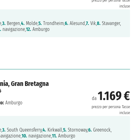
prezzo per persona
Tasse
incluse
e,
3.
Bergen,
4.
Molde,
5.
Trondheim,
6.
Alesund,
7.
Vik,
8.
Stavanger,
.
navigazione,
12.
Amburgo
nia, Gran Bretagna
6
1.169 €
da
o:
Amburgo
prezzo per persona
Tasse
incluse
e,
3.
South Queensferry,
4.
Kirkwall,
5.
Stornoway,
6.
Greenock,
avigazione,
10.
navigazione,
11.
Amburgo