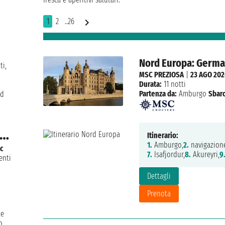
1
2
..26
Nord Europa: German
ti,
MSC PREZIOSA
|
23 AGO 202
Durata:
11 notti
Partenza da:
Amburgo
Sbarc
ad
e…
Itinerario:
1.
Amburgo,
2.
navigazion
c
7.
Isafjordur,
8.
Akureyri,
9
enti
Dettagli
Prenota
le
o