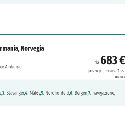
ermania, Norvegia
683 €
da
o:
Amburgo
prezzo per persona
Tasse
incluse
e,
3.
Stavanger,
4.
Måløy,
5.
Nordfjordeid,
6.
Bergen,
7.
navigazione,