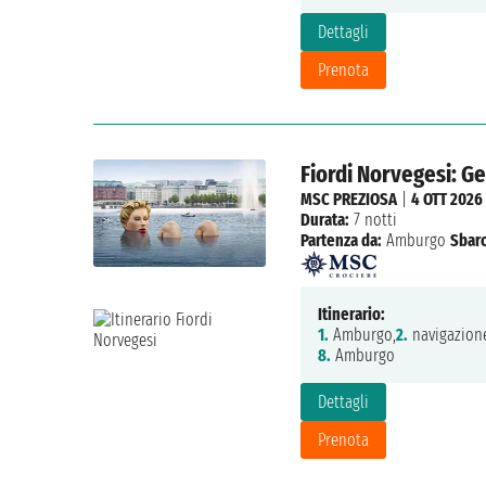
Dettagli
Prenota
Fiordi Norvegesi: G
MSC PREZIOSA
|
4 OTT 2026
Durata:
7 notti
Partenza da:
Amburgo
Sbarc
Itinerario:
1.
Amburgo,
2.
navigazion
8.
Amburgo
Dettagli
Prenota