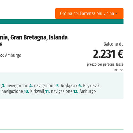
Ordina per:
Partenza più vicina
ia, Gran Bretagna, Islanda
6
Balcone da
2.231 €
o:
Amburgo
prezzo per persona
Tasse
incluse
e,
3.
Invergordon,
4.
navigazione,
5.
Reykjavik,
6.
Reykjavik,
.
navigazione,
10.
Kirkwall,
11.
navigazione,
12.
Amburgo