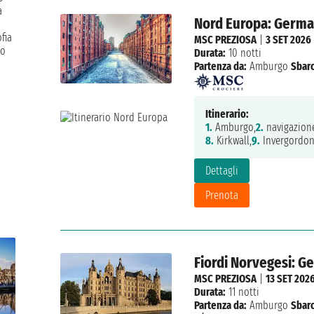
a
Nord Europa: German
fia
MSC PREZIOSA
|
3 SET 2026
lo
Durata:
10 notti
Partenza da:
Amburgo
Sbarc
Itinerario:
1.
Amburgo,
2.
navigazion
8.
Kirkwall,
9.
Invergordon
Dettagli
Prenota
Fiordi Norvegesi: G
MSC PREZIOSA
|
13 SET 202
Durata:
11 notti
Partenza da:
Amburgo
Sbarc