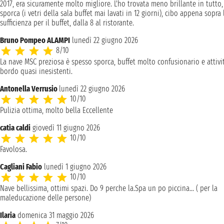
2017, era sicuramente molto migliore. L'ho trovata meno brillante in tutto,
sporca (i vetri della sala buffet mai lavati in 12 giorni), cibo appena sopra 
sufficienza per il buffet, dalla 8 al ristorante.
Bruno Pompeo ALAMPI
lunedì 22 giugno 2026
8/10
La nave MSC preziosa è spesso sporca, buffet molto confusionario e attivi
bordo quasi inesistenti.
Antonella Verrusio
lunedì 22 giugno 2026
10/10
Pulizia ottima, molto bella Eccellente
catia caldi
giovedì 11 giugno 2026
10/10
Favolosa.
Cagliani Fabio
lunedì 1 giugno 2026
10/10
Nave bellissima, ottimi spazi. Do 9 perche la.Spa un po piccina... ( per la
maleducazione delle persone)
Ilaria
domenica 31 maggio 2026