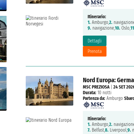
Itinerario:
1.
Amburgo,
2.
navigazion
9.
navigazione,
10.
Oslo,
11
Dettagli
Prenota
Nord Europa: Germa
MSC PREZIOSA
|
24 SET 202
Durata:
10 notti
Partenza da:
Amburgo
Sbarc
Itinerario:
1.
Amburgo,
2.
navigazion
7.
Belfast,
8.
Liverpool,
9.
n