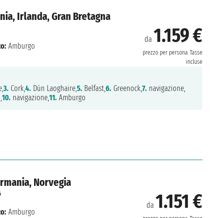
ia, Irlanda, Gran Bretagna
1.159 €
da
o:
Amburgo
prezzo per persona
Tasse
incluse
e,
3.
Cork,
4.
Dún Laoghaire,
5.
Belfast,
6.
Greenock,
7.
navigazione,
,
10.
navigazione,
11.
Amburgo
ermania, Norvegia
6
1.151 €
da
o:
Amburgo