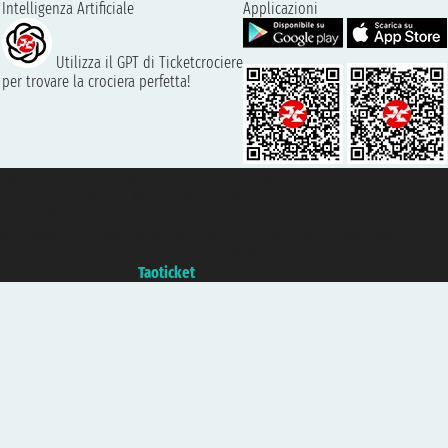
Intelligenza Artificiale
Applicazioni
Utilizza il GPT di Ticketcrociere
per trovare la crociera perfetta!
Taoticket S.r.l. Via Brigata Liguria, 3/21 16121 Genova ©2007/2026 -
Ticketcrociere ® è un Marchio Registrato
P.Iva 06206400720 - Capitale Sociale € 100.000,00 i.v. - Iscritta alla Camera
di Commercio di Genova con REA 433093. - Aut. Prov. n° 6167/131601 -
Assicurazione Unipol - polizza n. 206484182
Un portale del gruppo
Taoticket