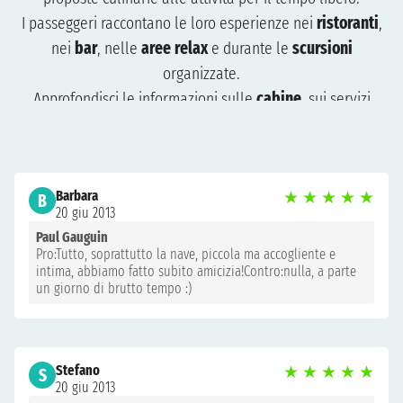
I passeggeri raccontano le loro esperienze nei
ristoranti
,
nei
bar
, nelle
aree relax
e durante le
scursioni
organizzate.
Approfondisci le informazioni sulle
cabine
, sui servizi
disponibili e sui momenti di intrattenimento vissuti durante
la crociera.
Le opinioni ti aiuteranno a capire cosa aspettarti e come
Barbara
★
★
★
★
★
organizzare al meglio il tuo viaggio. Consulta le recensioni
B
20 giu 2013
per pianificare una crociera adatta a te e preparati a vivere
Paul Gauguin
un’esperienza indimenticabile.
Pro:Tutto, soprattutto la nave, piccola ma accogliente e
intima, abbiamo fatto subito amicizia!Contro:nulla, a parte
un giorno di brutto tempo :)
Stefano
★
★
★
★
★
S
20 giu 2013