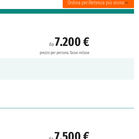
Ordina per:
Partenza più vicina
7.200 €
da
prezzo per persona
Tasse incluse
7.500 €
da