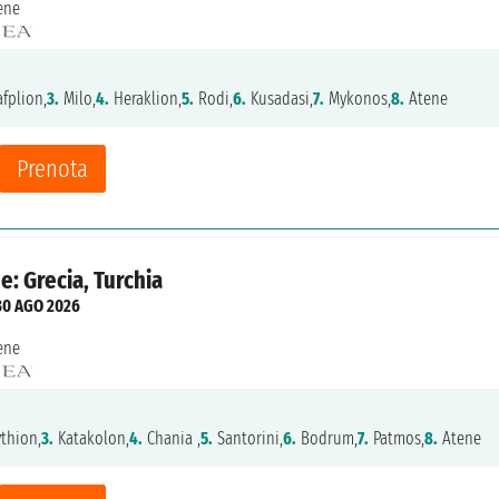
ene
fplion,
3.
Milo,
4.
Heraklion,
5.
Rodi,
6.
Kusadasi,
7.
Mykonos,
8.
Atene
Prenota
e: Grecia, Turchia
30 AGO 2026
ene
thion,
3.
Katakolon,
4.
Chania ,
5.
Santorini,
6.
Bodrum,
7.
Patmos,
8.
Atene