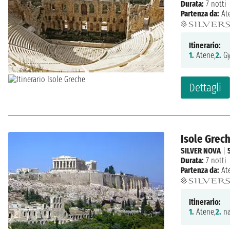
Durata:
7 notti
Partenza da:
At
Itinerario:
1.
Atene,
2.
Gy
Dettagli
Isole Grech
SILVER NOVA
|
Durata:
7 notti
Partenza da:
At
Itinerario:
1.
Atene,
2.
na