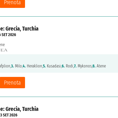
Prenota
e: Grecia, Turchia
6 SET 2026
ene
fplion,
3.
Milo,
4.
Heraklion,
5.
Kusadasi,
6.
Rodi,
7.
Mykonos,
8.
Atene
Prenota
e: Grecia, Turchia
13 SET 2026