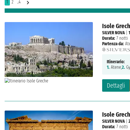
1
2
..4
Isole Grech
SILVER NOVA
|
Durata:
7 notti
Partenza da:
At
Itinerario:
1.
Atene,
2.
Gy
Dettagli
Isole Grech
SILVER NOVA
|
Durata:
7 notti