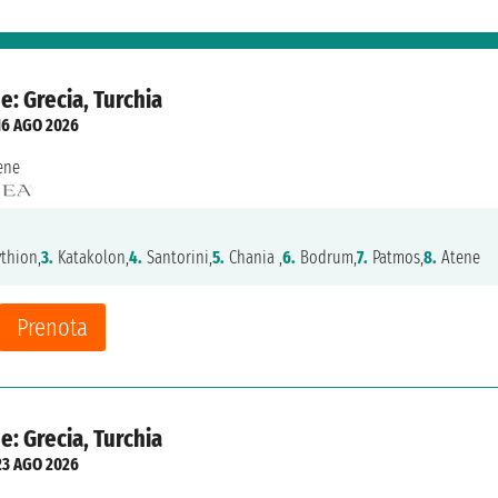
e: Grecia, Turchia
16 AGO 2026
ene
thion,
3.
Katakolon,
4.
Santorini,
5.
Chania ,
6.
Bodrum,
7.
Patmos,
8.
Atene
Prenota
e: Grecia, Turchia
23 AGO 2026