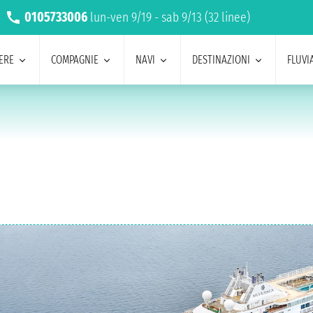
0105733006
lun-ven 9/19 - sab 9/13 (32 linee)
ERE
COMPAGNIE
NAVI
DESTINAZIONI
FLUVIA