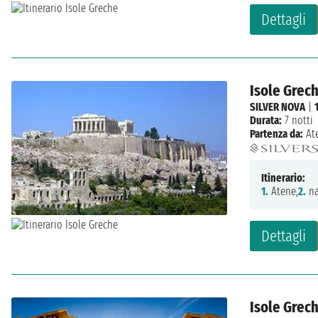
Dettagli
Isole Grech
SILVER NOVA
|
Durata:
7 notti
Partenza da:
At
Itinerario:
1.
Atene,
2.
na
Dettagli
Isole Grech