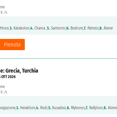
ene
thion,
3.
Katakolon,
4.
Chania ,
5.
Santorini,
6.
Bodrum,
7.
Patmos,
8.
Atene
Prenota
e: Grecia, Turchia
5 OTT 2026
ene
vigazione,
3.
Heraklion,
4.
Rodi,
5.
Kusadasi,
6.
Mykonos,
7.
Nafplion,
8.
Atene