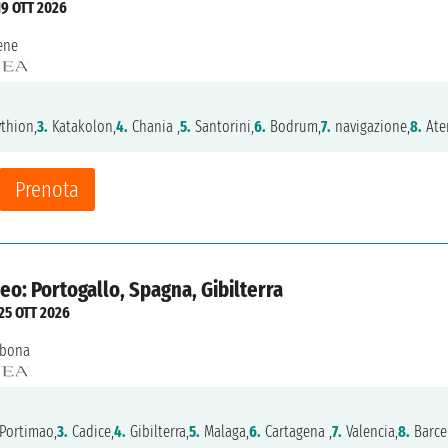
19 OTT 2026
ene
thion,
3.
Katakolon,
4.
Chania ,
5.
Santorini,
6.
Bodrum,
7.
navigazione,
8.
Ate
Prenota
o: Portogallo, Spagna, Gibilterra
25 OTT 2026
sbona
Portimao,
3.
Cadice,
4.
Gibilterra,
5.
Malaga,
6.
Cartagena ,
7.
Valencia,
8.
Barce