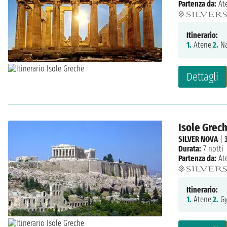
Partenza da:
At
Itinerario:
1.
Atene,
2.
Na
Dettagli
Isole Grech
SILVER NOVA
|
Durata:
7 notti
Partenza da:
At
Itinerario:
1.
Atene,
2.
Gy