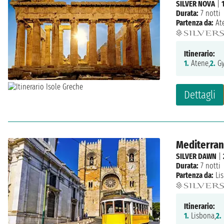
SILVER NOVA
|
Durata:
7 notti
Partenza da:
At
Itinerario:
1.
Atene,
2.
Gy
Dettagli
Mediterrane
SILVER DAWN
|
Durata:
7 notti
Partenza da:
Li
Itinerario:
1.
Lisbona,
2.