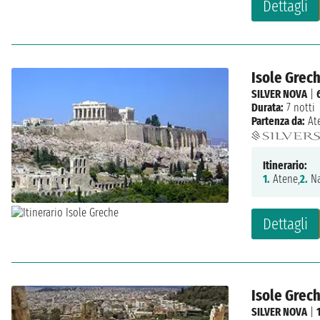
Dettagli
Isole Grech
SILVER NOVA
|
Durata:
7 notti
Partenza da:
At
Itinerario:
1.
Atene,
2.
Na
Dettagli
Isole Grech
SILVER NOVA
|