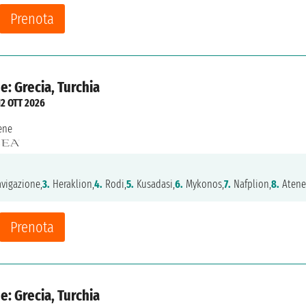
Prenota
e: Grecia, Turchia
12 OTT 2026
ene
vigazione,
3.
Heraklion,
4.
Rodi,
5.
Kusadasi,
6.
Mykonos,
7.
Nafplion,
8.
Atene
Prenota
e: Grecia, Turchia