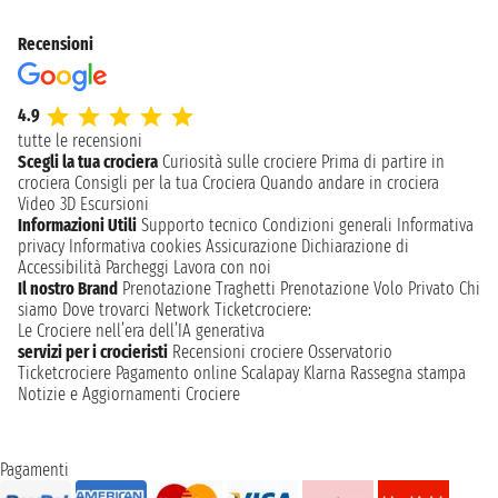
Recensioni
4.9
tutte le recensioni
Scegli la tua crociera
Curiosità sulle crociere
Prima di partire in
crociera
Consigli per la tua Crociera
Quando andare in crociera
Video 3D
Escursioni
Informazioni Utili
Supporto tecnico
Condizioni generali
Informativa
privacy
Informativa cookies
Assicurazione
Dichiarazione di
Accessibilità
Parcheggi
Lavora con noi
Il nostro Brand
Prenotazione Traghetti
Prenotazione Volo Privato
Chi
siamo
Dove trovarci
Network
Ticketcrociere:
Le Crociere nell’era dell’IA generativa
servizi per i crocieristi
Recensioni crociere
Osservatorio
Ticketcrociere
Pagamento online
Scalapay
Klarna
Rassegna stampa
Notizie e Aggiornamenti Crociere
Pagamenti