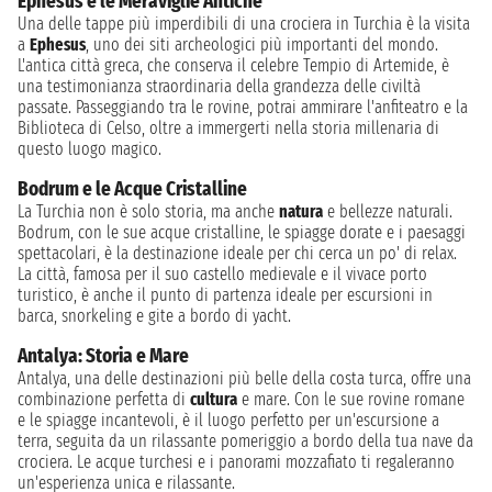
Ephesus e le Meraviglie Antiche
Una delle tappe più imperdibili di una crociera in Turchia è la visita
a
Ephesus
, uno dei siti archeologici più importanti del mondo.
L'antica città greca, che conserva il celebre Tempio di Artemide, è
una testimonianza straordinaria della grandezza delle civiltà
passate. Passeggiando tra le rovine, potrai ammirare l'anfiteatro e la
Biblioteca di Celso, oltre a immergerti nella storia millenaria di
questo luogo magico.
Bodrum e le Acque Cristalline
La Turchia non è solo storia, ma anche
natura
e bellezze naturali.
Bodrum, con le sue acque cristalline, le spiagge dorate e i paesaggi
spettacolari, è la destinazione ideale per chi cerca un po' di relax.
La città, famosa per il suo castello medievale e il vivace porto
turistico, è anche il punto di partenza ideale per escursioni in
barca, snorkeling e gite a bordo di yacht.
Antalya: Storia e Mare
Antalya, una delle destinazioni più belle della costa turca, offre una
combinazione perfetta di
cultura
e mare. Con le sue rovine romane
e le spiagge incantevoli, è il luogo perfetto per un'escursione a
terra, seguita da un rilassante pomeriggio a bordo della tua nave da
crociera. Le acque turchesi e i panorami mozzafiato ti regaleranno
un'esperienza unica e rilassante.