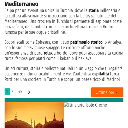
Mediterraneo
Salpa per un'avventura unica in Turchia, dove la
storia
millenaria e
la cultura affascinante si intrecciano con la bellezza naturale del
Mediterraneo. Una crociera in Turchia ti permette di esplorare coste
mozzafiato, da Istanbul con la sua architettura iconica a Bodrum,
famosa per le sue acque cristalline.
Scopri scali come Ephesus, con il suo
patrimonio storico
, o Antalya,
con le sue meravigliose spiagge. Le crociere offrono anche
un'esperienza di puro
relax
a bordo, dove puoi assaporare la cucina
turca, famosa per piatti come il kebab e il baklava.
Unisci cultura, storia e bellezze naturali in un viaggio che ti regalerà
esperienze indimenticabili, mentre vivi l'autentica
ospitalità
turca.
Parti per una crociera in Turchia e scopri un paese ricco di fascino!
1
2
..45
Ordina per