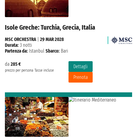
Isole Greche: Turchia, Grecia, Italia
MSC ORCHESTRA
|
29 MAR 2028
Durata:
3 notti
Partenza da:
Istanbul
Sbarco:
Bari
da
285 €
Dettagli
prezzo per persona
Tasse incluse
Prenota