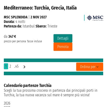
Mediterraneo: Turchia, Grecia, Italia
MSC SPLENDIDA
|
2 NOV 2027
Durata:
4 notti
Partenza da:
Istanbul
Sbarco:
Trieste
da
347 €
Dettagli
prezzo per persona
Tasse incluse
Prenota
1
2
..45
Ordina per
Calendario partenze Turchia
Scegli la tua prossima crociera in partenza dai principali porti in
Turchia, la tua nuova vacanza sul mare è sempre più vicina!
2026