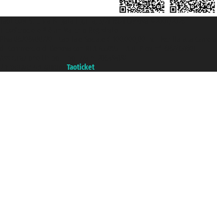
Taoticket S.r.l. Via Brigata Liguria, 3/21 16121 Genova ©2007/2026 -
Ticketcrociere ® è un Marchio Registrato
P.Iva 06206400720 - Capitale Sociale € 100.000,00 i.v. - Iscritta alla Camera
di Commercio di Genova con REA 433093. - Aut. Prov. n° 6167/131601 -
Assicurazione Unipol - polizza n. 206484182
Un portale del gruppo
Taoticket