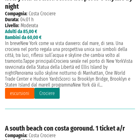
night
Compagnia:
Costa Crociere
Durata:
04:01 h
Livello:
Moderata
Adulti da 85,00 €
Bambini da 60,00 €
In breveNew York come va vista davvero: dal mare, di sera. Una
crociera nel porto regala una prospettiva unica sui simboli della
città, tra luci, riflessi sull’acqua e skyline che cambia volto al
tramonto.Tappe principaliCrociera serale nel porto di New YorkVista
ravvicinata della Statua della Libertà ed Ellis Island by
nightPanorama sullo skyline notturno di Manhattan, One World
Trade Center e Hudson YardsScorci su Brooklyn Bridge, Brooklyn e
Staten Island dal mareIl programmaNew York dà il...
escursioni
Crociere
A south beach con costa goround. 1 ticket a/r
Compagnia:
Costa Crociere