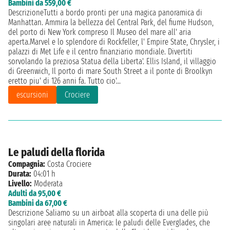
Bambini da 559,00 €
DescrizioneTutti a bordo pronti per una magica panoramica di
Manhattan. Ammira la bellezza del Central Park, del fiume Hudson,
del porto di New York compreso Il Museo del mare all' aria
aperta.Marvel e lo splendore di Rockfeller, l' Empire State, Chrysler, i
palazzi di Met Life e il centro finanziario mondiale. Divertiti
sorvolando la preziosa Statua della Liberta'. Ellis Island, il villaggio
di Greenwich, Il porto di mare South Street a il ponte di Broolkyn
eretto piu' di 126 anni fa. Tutto cio'...
escursioni
Crociere
Le paludi della florida
Compagnia:
Costa Crociere
Durata:
04:01 h
Livello:
Moderata
Adulti da 95,00 €
Bambini da 67,00 €
Descrizione Saliamo su un airboat alla scoperta di una delle più
singolari aree naturali in America: le paludi delle Everglades, che