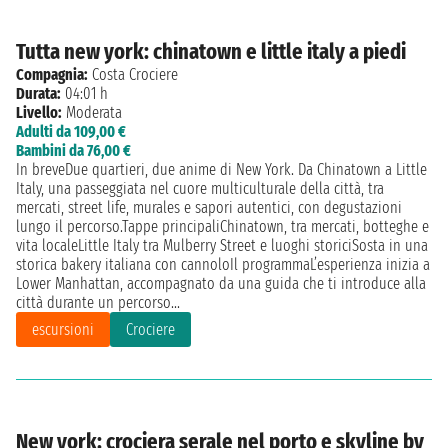
Tutta new york: chinatown e little italy a piedi
Compagnia:
Costa Crociere
Durata:
04:01 h
Livello:
Moderata
Adulti da 109,00 €
Bambini da 76,00 €
In breveDue quartieri, due anime di New York. Da Chinatown a Little
Italy, una passeggiata nel cuore multiculturale della città, tra
mercati, street life, murales e sapori autentici, con degustazioni
lungo il percorso.Tappe principaliChinatown, tra mercati, botteghe e
vita localeLittle Italy tra Mulberry Street e luoghi storiciSosta in una
storica bakery italiana con cannoloIl programmaL’esperienza inizia a
Lower Manhattan, accompagnato da una guida che ti introduce alla
città durante un percorso...
escursioni
Crociere
New york: crociera serale nel porto e skyline by