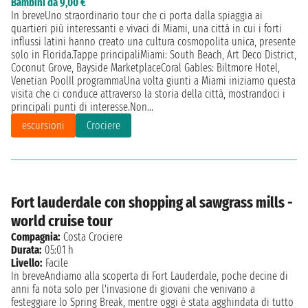
Bambini da 9,00 €
In breveUno straordinario tour che ci porta dalla spiaggia ai
quartieri più interessanti e vivaci di Miami, una città in cui i forti
influssi latini hanno creato una cultura cosmopolita unica, presente
solo in Florida.Tappe principaliMiami: South Beach, Art Deco District,
Coconut Grove, Bayside MarketplaceCoral Gables: Biltmore Hotel,
Venetian PoolIl programmaUna volta giunti a Miami iniziamo questa
visita che ci conduce attraverso la storia della città, mostrandoci i
principali punti di interesse.Non...
escursioni
Crociere
Fort lauderdale con shopping al sawgrass mills -
world cruise tour
Compagnia:
Costa Crociere
Durata:
05:01 h
Livello:
Facile
In breveAndiamo alla scoperta di Fort Lauderdale, poche decine di
anni fa nota solo per l'invasione di giovani che venivano a
festeggiare lo Spring Break, mentre oggi è stata agghindata di tutto