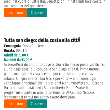
piedi nel cuore di Little ItalyDegustazioni in ristoranti localiSosta in
una wine bar del quartiereIl...
escursioni
Crociere
Tutta san diego: dalla costa alla cittÀ
Compagnia:
Costa Crociere
Durata:
00:01 h
Adulti da 75,00 €
Bambini da 53,00 €
In brevePassi da un punto dove la storia ha messo piede sul Pacifico
a uno degli spazi più cool della San Diego di oggi. Prima natura,
panorama e silenzi vista oceano; poi cibo, shopping e vibrazioni
urbane. Un giro che cambia faccia più volte — e funziona ogni
volta.Tappe principaliCabrillo National MonumentViste sull’Oceano
Pacifico e sulla baiaLiberty StationLiberty Public MarketIl
programmaSi parte in alto, letteralmente. Al Cabrillo National
Monument ti ritrovi nel punto esatto dove Juan...
escursioni
Crociere