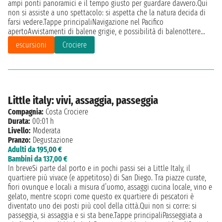
ampi ponti panoramici e il tempo giusto per guardare davvero.Qui
non si assiste a uno spettacolo: si aspetta che la natura decida di
farsi vedere.Tappe principaliNavigazione nel Pacifico
apertoAvvistamenti di balene grigie, e possibilità di balenottere...
escursioni
Crociere
Little italy: vivi, assaggia, passeggia
Compagnia:
Costa Crociere
Durata:
00:01 h
Livello:
Moderata
Pranzo:
Degustazione
Adulti da 195,00 €
Bambini da 137,00 €
In breveSi parte dal porto e in pochi passi sei a Little Italy, il
quartiere più vivace (e appetitoso) di San Diego. Tra piazze curate,
fiori ovunque e locali a misura d’uomo, assaggi cucina locale, vino e
gelato, mentre scopri come questo ex quartiere di pescatori è
diventato uno dei posti più cool della città.Qui non si corre: si
passeggia, si assaggia e si sta bene.Tappe principaliPasseggiata a