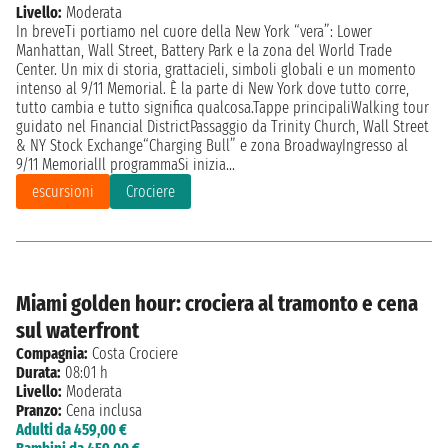
Livello:
Moderata
In breveTi portiamo nel cuore della New York “vera”: Lower
Manhattan, Wall Street, Battery Park e la zona del World Trade
Center. Un mix di storia, grattacieli, simboli globali e un momento
intenso al 9/11 Memorial. È la parte di New York dove tutto corre,
tutto cambia e tutto significa qualcosa.Tappe principaliWalking tour
guidato nel Financial DistrictPassaggio da Trinity Church, Wall Street
& NY Stock Exchange“Charging Bull” e zona BroadwayIngresso al
9/11 MemorialIl programmaSi inizia...
escursioni
Crociere
Miami golden hour: crociera al tramonto e cena
sul waterfront
Compagnia:
Costa Crociere
Durata:
08:01 h
Livello:
Moderata
Pranzo:
Cena inclusa
Adulti da 459,00 €