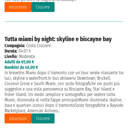
escursioni
Crociere
Tutta miami by night: skyline e biscayne bay
Compagnia:
Costa Crociere
Durata:
04:01 h
Livello:
Moderata
Adulti da 65,00 €
Bambini da 46,00 €
In breveVivi Miami dopo il tramonto con un tour serale rilassante tra
luci, skyline e waterfront.In bus attraversi Downtown, Brickell,
Coconut Grove e South Miami, con soste fotografiche nei punti più
suggestivi e una vista panoramica su Biscayne Bay, Star Island e
Fisher Island. Un modo semplice e scenografico per vedere tutta
Miami, illuminata di notte.Tappe principaliMiami illuminata: skyline,
baia e quartieri iconici dopo il tramontoSoste fotografiche a Bayside
Marketplace, American Airlines...
escursioni
Crociere