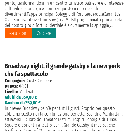
punto, trasformandosi in un centro turistico balneare e d'interesse
culturale e storico, ma non per questo meno ricco di
divertimenti.Tappe principaliSpiaggia di Fort LauderdaleCanaliLas
Olas BoulevardRiverfrontSawgrass MillsIl programmaLa prima meta
del nostro giro a Fort Lauderdale è sicuramente la spiaggia,...
escursioni
Crociere
Broadway night: il grande gatsby e la new york
che fa spettacolo
Compagnia:
Costa Crociere
Durata:
04:01 h
Livello:
Moderata
Adulti da 359,00 €
Bambini da 359,00 €
In breveA Broadway ce n’è per tutti i gusti. Proprio per questo
abbiamo scelto noi la combinazione perfetta. Scendi a Manhattan,
attraversi il cuore del Theater District, respiri l’energia di Times
Square e poi entri a teatro per Il Grande Gatsby, il musical che
trasforma gli anni ’20 in puro scintillio. Costumi da Tony Award,