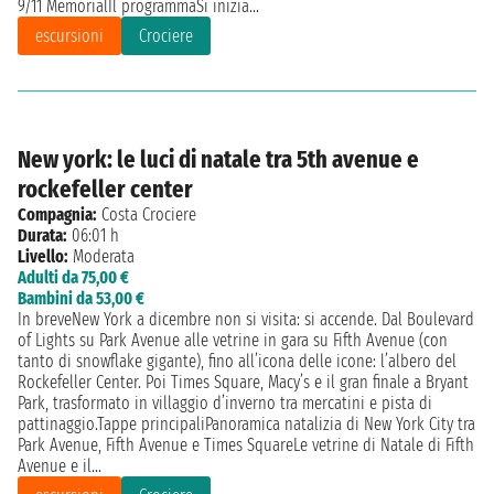
9/11 MemorialIl programmaSi inizia...
escursioni
Crociere
New york: le luci di natale tra 5th avenue e
rockefeller center
Compagnia:
Costa Crociere
Durata:
06:01 h
Livello:
Moderata
Adulti da 75,00 €
Bambini da 53,00 €
In breveNew York a dicembre non si visita: si accende. Dal Boulevard
of Lights su Park Avenue alle vetrine in gara su Fifth Avenue (con
tanto di snowflake gigante), fino all’icona delle icone: l’albero del
Rockefeller Center. Poi Times Square, Macy’s e il gran finale a Bryant
Park, trasformato in villaggio d’inverno tra mercatini e pista di
pattinaggio.Tappe principaliPanoramica natalizia di New York City tra
Park Avenue, Fifth Avenue e Times SquareLe vetrine di Natale di Fifth
Avenue e il...