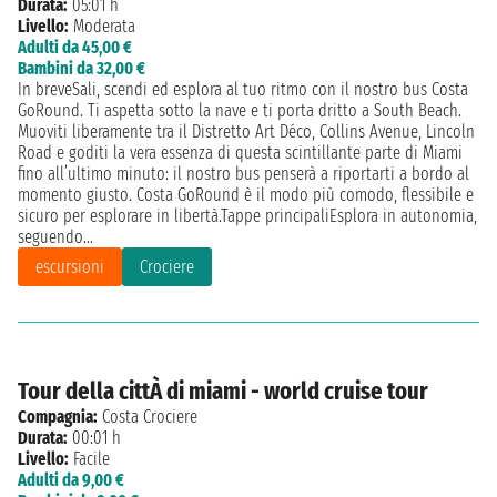
Durata:
05:01 h
Livello:
Moderata
Adulti da 45,00 €
Bambini da 32,00 €
In breveSali, scendi ed esplora al tuo ritmo con il nostro bus Costa
GoRound. Ti aspetta sotto la nave e ti porta dritto a South Beach.
Muoviti liberamente tra il Distretto Art Déco, Collins Avenue, Lincoln
Road e goditi la vera essenza di questa scintillante parte di Miami
fino all’ultimo minuto: il nostro bus penserà a riportarti a bordo al
momento giusto. Costa GoRound è il modo più comodo, flessibile e
sicuro per esplorare in libertà.Tappe principaliEsplora in autonomia,
seguendo...
escursioni
Crociere
Tour della cittÀ di miami - world cruise tour
Compagnia:
Costa Crociere
Durata:
00:01 h
Livello:
Facile
Adulti da 9,00 €