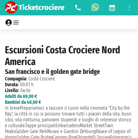
Escursioni Costa Crociere Nord
America
San francisco e il golden gate bridge
Compagnia:
Costa Crociere
Durata:
00:01 h
Livello:
Facile
Adulti da 69,00 €
Bambini da 48,00 €
In brevePrepariamoci a lasciare il cuore nella rinomata "City by the
Bay", la città in cui si possono trovare tutti i piaceri della vita: buon
cibo, vita notturna, panorami stupendi e luoghi di interesse storico
e culturale.Tappe principaliEmbarcaderoMarket StreetTwin
PeaksGolden Gate ParkMuseo e Giardini DeYoungPalace of Legion of
HonorGolden Gate BridgeCannery RowGhirardelli SquareFisherman's