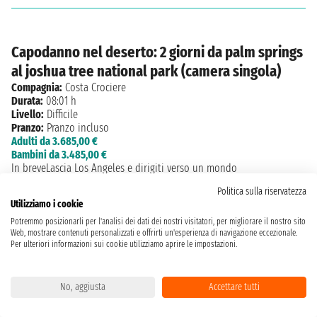
Capodanno nel deserto: 2 giorni da palm springs
al joshua tree national park (camera singola)
Compagnia:
Costa Crociere
Durata:
08:01 h
Livello:
Difficile
Pranzo:
Pranzo incluso
Adulti da 3.685,00 €
Bambini da 3.485,00 €
In breveLascia Los Angeles e dirigiti verso un mondo
completamente diverso: il deserto del Sud della California. In sole
Politica sulla riservatezza
due giornate attraversi il Mojave Desert, vivi l’eleganza rétro di Palm
Utilizziamo i cookie
Springs, sali fino a oltre 2.600 metri di quota con la Aerial Tramway
e accogli il Nuovo Anno sotto un cielo limpido, tra musica, luci e
Potremmo posizionarli per l'analisi dei dati dei nostri visitatori, per migliorare il nostro sito
Web, mostrare contenuti personalizzati e offrirti un'esperienza di navigazione eccezionale.
atmosfera festosa. Il giorno dopo rallenta tutto. Entra nel silenzio
Per ulteriori informazioni sui cookie utilizziamo aprire le impostazioni.
surreale di Joshua Tree National Park, tra rocce scolpite dal tempo e
alberi iconici, e chiudi l’esperienza...
escursioni
Crociere
No, aggiusta
Accettare tutti