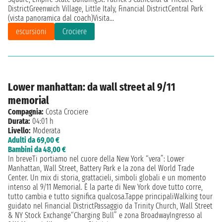
DistrictGreenwich Village, Little Italy, Financial DistrictCentral Park
(vista panoramica dal coach)Visita...
escursioni
Crociere
Lower manhattan: da wall street al 9/11
memorial
Compagnia:
Costa Crociere
Durata:
04:01 h
Livello:
Moderata
Adulti da 69,00 €
Bambini da 48,00 €
In breveTi portiamo nel cuore della New York “vera”: Lower
Manhattan, Wall Street, Battery Park e la zona del World Trade
Center. Un mix di storia, grattacieli, simboli globali e un momento
intenso al 9/11 Memorial. È la parte di New York dove tutto corre,
tutto cambia e tutto significa qualcosa.Tappe principaliWalking tour
guidato nel Financial DistrictPassaggio da Trinity Church, Wall Street
& NY Stock Exchange“Charging Bull” e zona BroadwayIngresso al