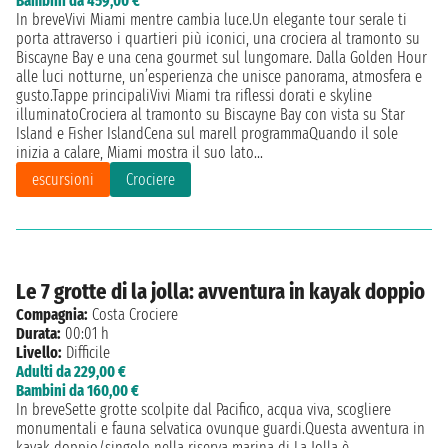
Bambini da 459,00 €
In breveVivi Miami mentre cambia luce.Un elegante tour serale ti
porta attraverso i quartieri più iconici, una crociera al tramonto su
Biscayne Bay e una cena gourmet sul lungomare. Dalla Golden Hour
alle luci notturne, un’esperienza che unisce panorama, atmosfera e
gusto.Tappe principaliVivi Miami tra riflessi dorati e skyline
illuminatoCrociera al tramonto su Biscayne Bay con vista su Star
Island e Fisher IslandCena sul mareIl programmaQuando il sole
inizia a calare, Miami mostra il suo lato...
escursioni
Crociere
Le 7 grotte di la jolla: avventura in kayak doppio
Compagnia:
Costa Crociere
Durata:
00:01 h
Livello:
Difficile
Adulti da 229,00 €
Bambini da 160,00 €
In breveSette grotte scolpite dal Pacifico, acqua viva, scogliere
monumentali e fauna selvatica ovunque guardi.Questa avventura in
kayak doppio/singolo nella riserva marina di La Jolla è