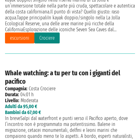
un’immersione totale nella parte più cruda, spettacolare e autentica
della costa californiana.Il punto di vista? Quello giusto: raso
acqua.Tappe principaliIn kayak doppio/singolo nella La Jolla
Ecological Reserve, una delle aree marine più ricche della
CaliforniaEsplorazione delle iconiche Seven Sea Caves dal...
escursioni
Crociere
Whale watching: a tu per tu con i giganti del
pacifico
Compagnia:
Costa Crociere
Durata:
04:01 h
Livello:
Moderata
Adulti da 95,00 €
Bambini da 67,00 €
In breveSalpi dal waterfront e punti verso il Pacifico aperto, dove
l’incontro non è programmato ma potentissimo. Balene in
migrazione, cetacei monumentali, delfini e leoni marini che
compaiono quando meno te lo aspetti. A bordo, esperti naturalisti,