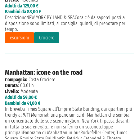
Adulti da 125,00 €
Bambini da 88,00 €
DescrizioneNEW YORK BY LAND & SEACosa c'è da sapereI posti a
disposizione sono limitati, si consiglia, quindi, di prenotare per
tempo.
escursioni
Crociere
Manhattan: icone on the road
Compagnia:
Costa Crociere
Durata:
00:01 h
Livello:
Moderata
Adulti da 59,00 €
Bambini da 41,00 €
In breveDa Times Square all’Empire State Building, dai quartieri più
trendy al 9/11 Memorial: una panoramica di Manhattan che sembra
un concentrato delle sue scene migliori. New York ti passa davanti
in tutta la sua energia… e non si ferma un secondo.Tappe
principaliPanorama di Manhattan in busRockefeller Center, Times
Square, Empire State BuildingSt. Patrick’s Cathedral & Theatre