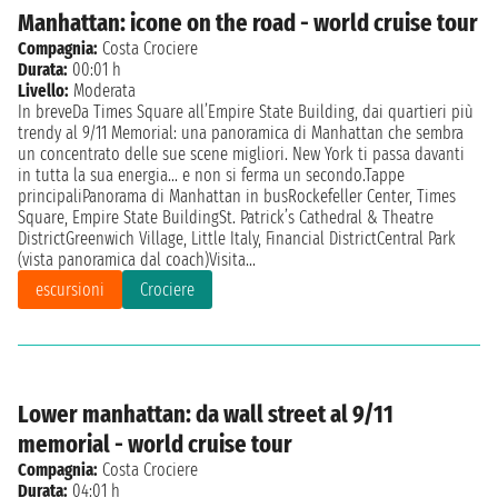
Manhattan: icone on the road - world cruise tour
Compagnia:
Costa Crociere
Durata:
00:01 h
Livello:
Moderata
In breveDa Times Square all’Empire State Building, dai quartieri più
trendy al 9/11 Memorial: una panoramica di Manhattan che sembra
un concentrato delle sue scene migliori. New York ti passa davanti
in tutta la sua energia… e non si ferma un secondo.Tappe
principaliPanorama di Manhattan in busRockefeller Center, Times
Square, Empire State BuildingSt. Patrick’s Cathedral & Theatre
DistrictGreenwich Village, Little Italy, Financial DistrictCentral Park
(vista panoramica dal coach)Visita...
escursioni
Crociere
Lower manhattan: da wall street al 9/11
memorial - world cruise tour
Compagnia:
Costa Crociere
Durata:
04:01 h