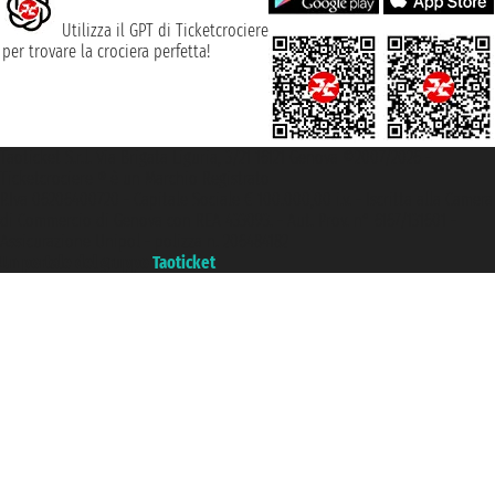
Utilizza il GPT di Ticketcrociere
per trovare la crociera perfetta!
Taoticket S.r.l. Via Brigata Liguria, 3/21 16121 Genova ©2007/2026 -
Ticketcrociere ® è un Marchio Registrato
P.Iva 06206400720 - Capitale Sociale € 100.000,00 i.v. - Iscritta alla Camera
di Commercio di Genova con REA 433093. - Aut. Prov. n° 6167/131601 -
Assicurazione Unipol - polizza n. 206484182
Un portale del gruppo
Taoticket