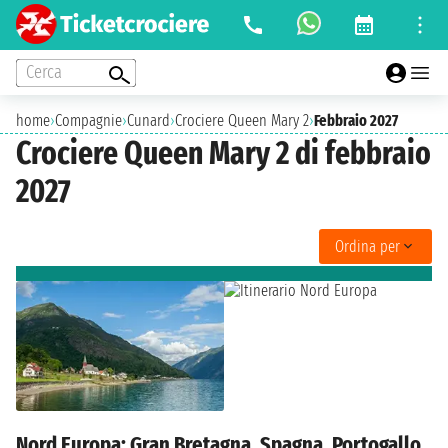
Cerca
home
›
Compagnie
›
Cunard
›
Crociere Queen Mary 2
›
Febbraio 2027
Crociere Queen Mary 2 di febbraio
2027
Ordina per
Nord Europa: Gran Bretagna, Spagna, Portogallo