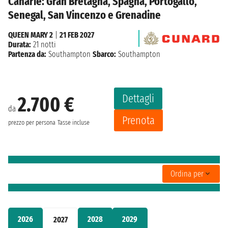
Canarie: Gran Bretagna, Spagna, Portogallo,
Senegal, San Vincenzo e Grenadine
QUEEN MARY 2
|
21 FEB 2027
Durata:
21 notti
Partenza da:
Southampton
Sbarco:
Southampton
Dettagli
2.700 €
da
Prenota
prezzo per persona
Tasse incluse
Ordina per
2026
2028
2029
2027