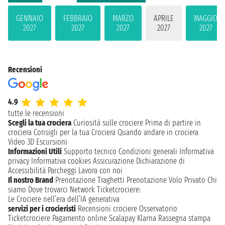
GENNAIO
FEBBRAIO
MARZO
APRILE
MAGGIO
2027
2027
2027
2027
2027
Recensioni
4.9
tutte le recensioni
Scegli la tua crociera
Curiosità sulle crociere
Prima di partire in
crociera
Consigli per la tua Crociera
Quando andare in crociera
Video 3D
Escursioni
Informazioni Utili
Supporto tecnico
Condizioni generali
Informativa
privacy
Informativa cookies
Assicurazione
Dichiarazione di
Accessibilità
Parcheggi
Lavora con noi
Il nostro Brand
Prenotazione Traghetti
Prenotazione Volo Privato
Chi
siamo
Dove trovarci
Network
Ticketcrociere:
Le Crociere nell’era dell’IA generativa
servizi per i crocieristi
Recensioni crociere
Osservatorio
Ticketcrociere
Pagamento online
Scalapay
Klarna
Rassegna stampa