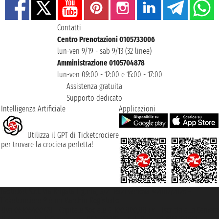
Contatti
Centro Prenotazioni 0105733006
lun-ven 9/19 - sab 9/13 (32 linee)
Amministrazione 0105704878
lun-ven 09:00 - 12:00 e 15:00 - 17:00
Assistenza gratuita
Supporto dedicato
Intelligenza Artificiale
Applicazioni
Utilizza il GPT di Ticketcrociere
per trovare la crociera perfetta!
Taoticket S.r.l. Via Brigata Liguria, 3/21 16121 Genova ©2007/2026 -
Ticketcrociere ® è un Marchio Registrato
P.Iva 06206400720 - Capitale Sociale € 100.000,00 i.v. - Iscritta alla Camera