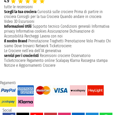
4.9
tutte le recensioni
Scegli la tua crociera
Curiosità sulle crociere
Prima di partire in
crociera
Consigli per la tua Crociera
Quando andare in crociera
Video 3D
Escursioni
Informazioni Utili
Supporto tecnico
Condizioni generali
Informativa
privacy
Informativa cookies
Assicurazione
Dichiarazione di
Accessibilità
Parcheggi
Lavora con noi
Il nostro Brand
Prenotazione Traghetti
Prenotazione Volo Privato
Chi
siamo
Dove trovarci
Network
Ticketcrociere:
Le Crociere nell’era dell’IA generativa
servizi per i crocieristi
Recensioni crociere
Osservatorio
Ticketcrociere
Pagamento online
Scalapay
Klarna
Rassegna stampa
Notizie e Aggiornamenti Crociere
Pagamenti
Social