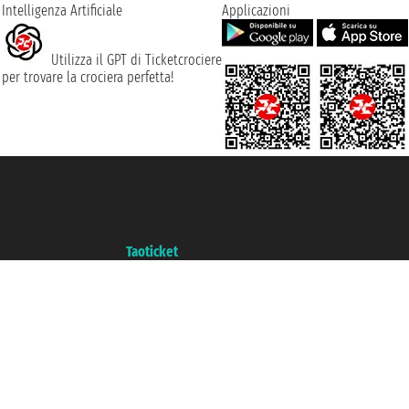
Intelligenza Artificiale
Applicazioni
Utilizza il GPT di Ticketcrociere
per trovare la crociera perfetta!
Taoticket S.r.l. Via Brigata Liguria, 3/21 16121 Genova ©2007/2026 -
Ticketcrociere ® è un Marchio Registrato
P.Iva 06206400720 - Capitale Sociale € 100.000,00 i.v. - Iscritta alla Camera
di Commercio di Genova con REA 433093. - Aut. Prov. n° 6167/131601 -
Assicurazione Unipol - polizza n. 206484182
Un portale del gruppo
Taoticket