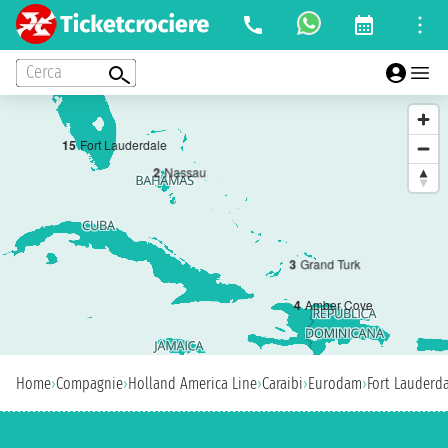
Cerca
1
5
Fort Lauderdale
2
Nassau
3
Grand Turk
4
Amber Cove
Home
›
Compagnie
›
Holland America Line
›
Caraibi
›
Eurodam
›
Fort Lauderd