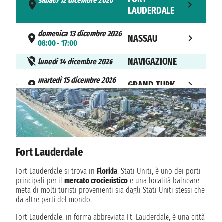
sabato 12 dicembre 2026
- 16:00
LAUDERDALE
domenica 13 dicembre 2026
NASSAU
08:00 - 17:00
NAVIGAZIONE
lunedì 14 dicembre 2026
martedì 15 dicembre 2026
GRAND TURK
08:00 - 17:00
mercoledì 16 dicembre 2026
AMBER COVE
08:00 - 17:00
NAVIGAZIONE
giovedì 17 dicembre 2026
Fort Lauderdale
NAVIGAZIONE
venerdì 18 dicembre 2026
Fort Lauderdale si trova in
Florida
, Stati Uniti, è uno dei porti
FORT
sabato 19 dicembre 2026
principali per il
mercato crocieristico
e una località balneare
07:00
LAUDERDALE
meta di molti turisti provenienti sia dagli Stati Uniti stessi che
da altre parti del mondo.
Fort Lauderdale, in forma abbreviata Ft. Lauderdale, è una città