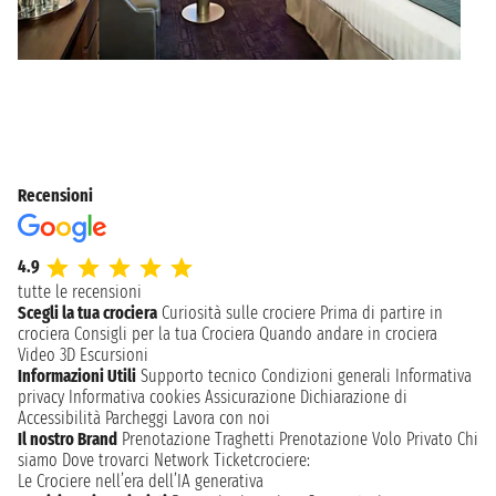
Recensioni
4.9
tutte le recensioni
Scegli la tua crociera
Curiosità sulle crociere
Prima di partire in
crociera
Consigli per la tua Crociera
Quando andare in crociera
Video 3D
Escursioni
Informazioni Utili
Supporto tecnico
Condizioni generali
Informativa
privacy
Informativa cookies
Assicurazione
Dichiarazione di
Accessibilità
Parcheggi
Lavora con noi
Il nostro Brand
Prenotazione Traghetti
Prenotazione Volo Privato
Chi
siamo
Dove trovarci
Network
Ticketcrociere:
Le Crociere nell’era dell’IA generativa