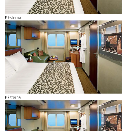
E
Esterna
F
Esterna