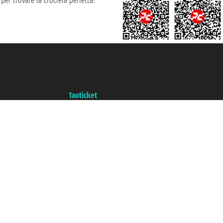
per trovare la crociera perfetta!
Taoticket S.r.l. Via Brigata Liguria, 3/21 16121 Genova ©2007/2026 -
Ticketcrociere ® è un Marchio Registrato
P.Iva 06206400720 - Capitale Sociale € 100.000,00 i.v. - Iscritta alla Camera
di Commercio di Genova con REA 433093. - Aut. Prov. n° 6167/131601 -
Assicurazione Unipol - polizza n. 206484182
Un portale del gruppo
Taoticket