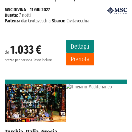
MSC DIVINA
|
11 GIU 2027
Durata:
7 notti
Partenza da:
Civitavecchia
Sbarco:
Civitavecchia
Dettagli
1.033 €
da
Prenota
prezzo per persona
Tasse incluse
Turchia, Italia, Grecia