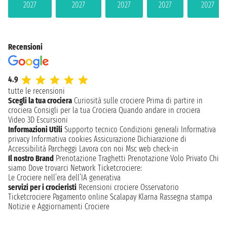
2027
2027
2027
2027
2027
Recensioni
4.9
tutte le recensioni
Scegli la tua crociera
Curiosità sulle crociere
Prima di partire in
crociera
Consigli per la tua Crociera
Quando andare in crociera
Video 3D
Escursioni
Informazioni Utili
Supporto tecnico
Condizioni generali
Informativa
privacy
Informativa cookies
Assicurazione
Dichiarazione di
Accessibilità
Parcheggi
Lavora con noi
Msc web check-in
Il nostro Brand
Prenotazione Traghetti
Prenotazione Volo Privato
Chi
siamo
Dove trovarci
Network
Ticketcrociere:
Le Crociere nell’era dell’IA generativa
servizi per i crocieristi
Recensioni crociere
Osservatorio
Ticketcrociere
Pagamento online
Scalapay
Klarna
Rassegna stampa
Notizie e Aggiornamenti Crociere