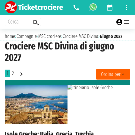
Cerca
home
›
Compagnie
›
MSC crociere
›
Crociere MSC Divina
›
Giugno 2027
Crociere MSC Divina di giugno
2027
1
2
Ordina per
Isole Greche: Italia, Grecia, Turchia