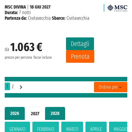
MSC DIVINA
|
18 GIU 2027
Durata:
7 notti
Partenza da:
Civitavecchia
Sbarco:
Civitavecchia
Dettagli
1.063 €
da
Prenota
prezzo per persona
Tasse incluse
1
2
Ordina per
2026
2028
2027
GENNAIO
FEBBRAIO
MARZO
APRILE
MAGGIO