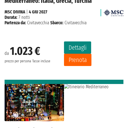
Mediterraneo: Italia, Grecia, Turchia
MSC DIVINA
|
4 GIU 2027
Durata:
7 notti
Partenza da:
Civitavecchia
Sbarco:
Civitavecchia
Dettagli
1.023 €
da
Prenota
prezzo per persona
Tasse incluse