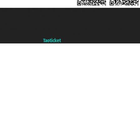
Taoticket S.r.l. Via Brigata Liguria, 3/21 16121 Genova ©2007/2026 -
Ticketcrociere ® è un Marchio Registrato
P.Iva 06206400720 - Capitale Sociale € 100.000,00 i.v. - Iscritta alla Camera
di Commercio di Genova con REA 433093. - Aut. Prov. n° 6167/131601 -
Assicurazione Unipol - polizza n. 206484182
Un portale del gruppo
Taoticket