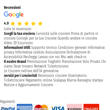
Recensioni
4.9
tutte le recensioni
Scegli la tua crociera
Curiosità sulle crociere
Prima di partire in
crociera
Consigli per la tua Crociera
Quando andare in crociera
Video 3D
Escursioni
Informazioni Utili
Supporto tecnico
Condizioni generali
Informativa
privacy
Informativa cookies
Assicurazione
Dichiarazione di
Accessibilità
Parcheggi
Lavora con noi
Msc web check-in
Il nostro Brand
Prenotazione Traghetti
Prenotazione Volo Privato
Chi
siamo
Dove trovarci
Network
Ticketcrociere:
Le Crociere nell’era dell’IA generativa
servizi per i crocieristi
Recensioni crociere
Osservatorio
Ticketcrociere
Pagamento online
Scalapay
Klarna
Rassegna stampa
Notizie e Aggiornamenti Crociere
Pagamenti