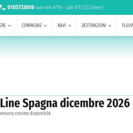
0105733006
lun-ven 9/19 - sab 9/13 (32 linee)
ERE
COMPAGNIE
NAVI
DESTINAZIONI
FLUVIA
 Line Spagna dicembre 2026
essuna crociera disponibile