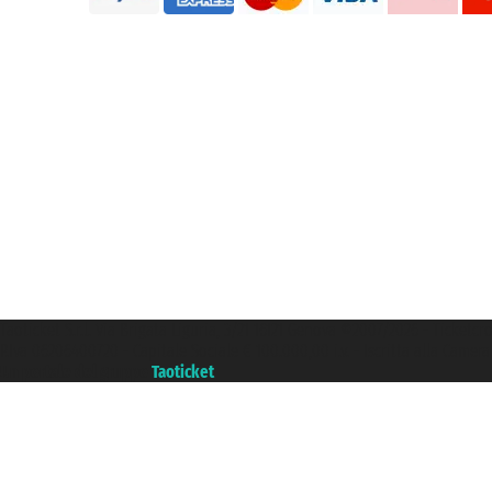
Taoticket S.r.l. Via Brigata Liguria, 3/21 16121 Genova ©2007/2026 - Ticketc
P.Iva 06206400720 - Capitale Sociale € 100.000,00 i.v. - Iscritta alla Came
Un portale del gruppo
Taoticket