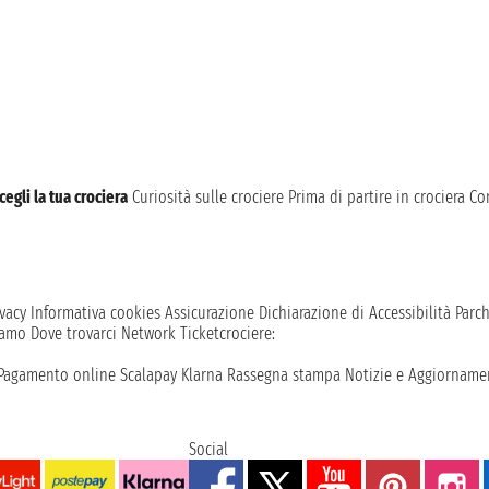
cegli la tua crociera
Curiosità sulle crociere
Prima di partire in crociera
Con
vacy
Informativa cookies
Assicurazione
Dichiarazione di Accessibilità
Parc
iamo
Dove trovarci
Network
Ticketcrociere:
Pagamento online
Scalapay
Klarna
Rassegna stampa
Notizie e Aggiornamen
Social