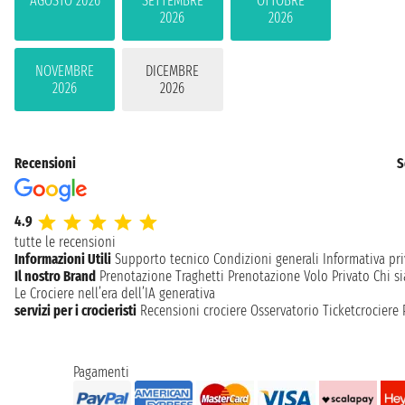
AGOSTO 2026
SETTEMBRE
OTTOBRE
2026
2026
NOVEMBRE
DICEMBRE
2026
2026
Recensioni
S
4.9
tutte le recensioni
Informazioni Utili
Supporto tecnico
Condizioni generali
Informativa pri
Il nostro Brand
Prenotazione Traghetti
Prenotazione Volo Privato
Chi s
Le Crociere nell’era dell’IA generativa
servizi per i crocieristi
Recensioni crociere
Osservatorio Ticketcrociere
Pagamenti