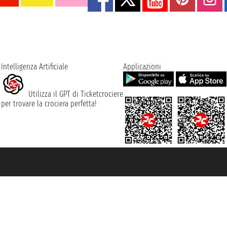
Intelligenza Artificiale
Applicazioni
Utilizza il GPT di Ticketcrociere
per trovare la crociera perfetta!
rociere ® è un Marchio Registrato
ra di Commercio di Genova con REA 433093. - Aut. Prov. n° 6167/131601 - Ass