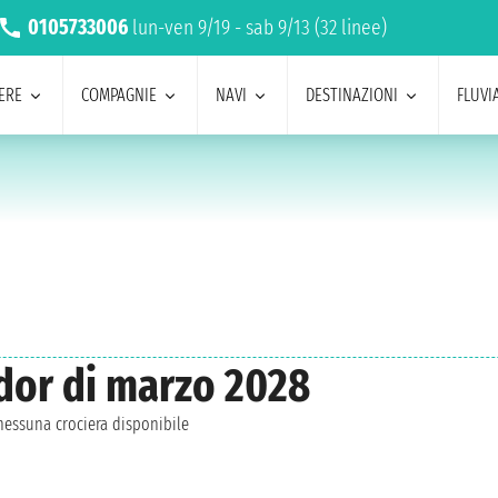
0105733006
lun-ven 9/19 - sab 9/13 (32 linee)
ERE
COMPAGNIE
NAVI
DESTINAZIONI
FLUVIA
dor di marzo 2028
essuna crociera disponibile