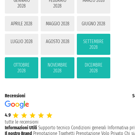
GENNAIO
FEBBRAIO
MARZO 2028
2028
2028
APRILE 2028
MAGGIO 2028
GIUGNO 2028
LUGLIO 2028
AGOSTO 2028
SETTEMBRE
2028
OTTOBRE
NOVEMBRE
DICEMBRE
2028
2028
2028
Recensioni
S
4.9
tutte le recensioni
Informazioni Utili
Supporto tecnico
Condizioni generali
Informativa pri
Il nostro Brand
Prenotazione Traghetti
Prenotazione Volo Privato
Chi s