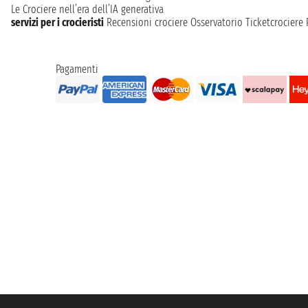
Le Crociere nell’era dell’IA generativa
servizi per i crocieristi
Recensioni crociere
Osservatorio Ticketcrociere
Pagamenti
Taoticket S.r.l. Via Brigata Liguria, 3/21 16121 Genova ©2007/2026 - Ticketc