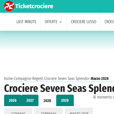
LAST MINUTE
OFFERTE
CROCIERE LUSSO
CROCI
home
›
Compagnie
›
Regent
›
Crociere Seven Seas Splendor
›
Marzo 2028
Crociere Seven Seas Splen
Al momento n
2026
2027
2029
2028