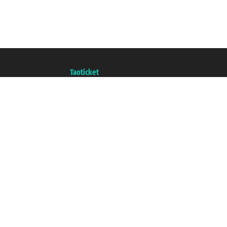
Taoticket S.r.l. Via Brigata Liguria, 3/21 16121 Genova ©2007/2026 - Ticketc
P.Iva 06206400720 - Capitale Sociale € 100.000,00 i.v. - Iscritta alla Came
Un portale del gruppo
Taoticket