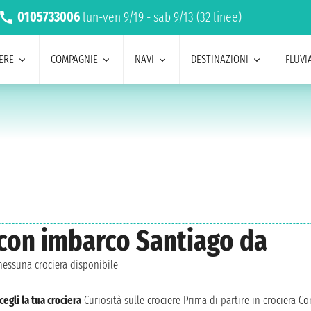
0105733006
lun-ven 9/19 - sab 9/13 (32 linee)
ERE
COMPAGNIE
NAVI
DESTINAZIONI
FLUVIA
t con imbarco Santiago da
essuna crociera disponibile
cegli la tua crociera
Curiosità sulle crociere
Prima di partire in crociera
Con