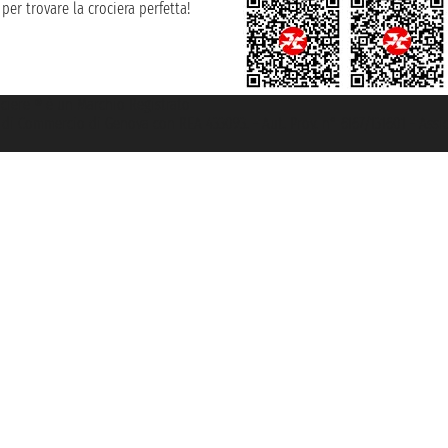
per trovare la crociera perfetta!
rociere ® è un Marchio Registrato
ra di Commercio di Genova con REA 433093. - Aut. Prov. n° 6167/131601 - Ass