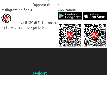
Supporto dedicato
Intelligenza Artificiale
Applicazioni
Utilizza il GPT di Ticketcrociere
per trovare la crociera perfetta!
Taoticket S.r.l. Via Brigata Liguria, 3/21 16121 Genova ©2007/2026 -
Ticketcrociere ® è un Marchio Registrato
P.Iva 06206400720 - Capitale Sociale € 100.000,00 i.v. - Iscritta alla Camera
di Commercio di Genova con REA 433093. - Aut. Prov. n° 6167/131601 -
Assicurazione Unipol - polizza n. 206484182
Un portale del gruppo
Taoticket