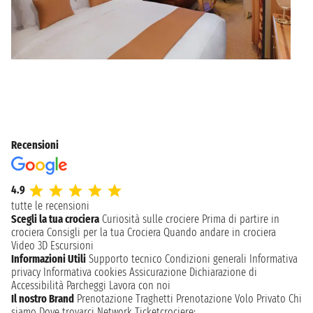
Recensioni
4.9
tutte le recensioni
Scegli la tua crociera
Curiosità sulle crociere
Prima di partire in
crociera
Consigli per la tua Crociera
Quando andare in crociera
Video 3D
Escursioni
Informazioni Utili
Supporto tecnico
Condizioni generali
Informativa
privacy
Informativa cookies
Assicurazione
Dichiarazione di
Accessibilità
Parcheggi
Lavora con noi
Il nostro Brand
Prenotazione Traghetti
Prenotazione Volo Privato
Chi
siamo
Dove trovarci
Network
Ticketcrociere: