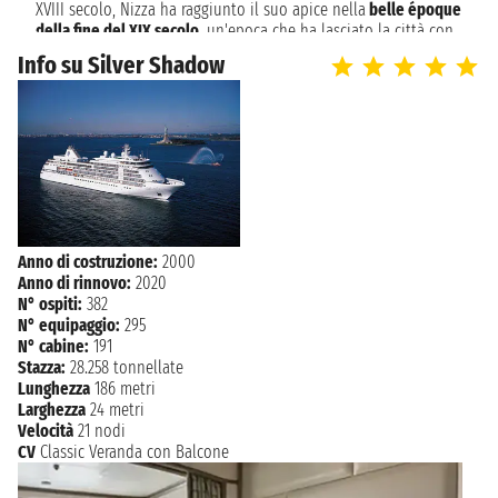
XVIII secolo, Nizza ha raggiunto il suo apice nella
belle époque
domenica 2 agosto 2026
SALERNO
della fine del XIX secolo
, un'epoca che ha lasciato la città con
n.d. - n.d.
diversi straordinari esempi di architettura e di fantasia. Nizza
Info su Silver Shadow
ha tutti i vantaggi di una grande città: cultura superba,
lunedì 3 agosto 2026
GAETA
meravigliosa vita di strada e shopping, mangiare e bere di alta
n.d. - n.d.
qualità e per tutte le tasche, il tutto su uno sfondo di cielo
azzurro, mare scintillante, macchia mediterranea
martedì 4 agosto 2026
lussureggiante e parchi con piante sub-tropicali molto
PORTOFERRAIO
n.d. - n.d.
pregiate.
mercoledì 5 agosto 2026
PORTOFINO
n.d. - n.d.
Anno di costruzione:
2000
Anno di rinnovo:
2020
giovedì 6 agosto 2026
NIZZA
N° ospiti:
382
n.d.
N° equipaggio:
295
N° cabine:
191
Stazza:
28.258 tonnellate
Lunghezza
186 metri
Larghezza
24 metri
Velocità
21 nodi
CV
Classic Veranda con Balcone