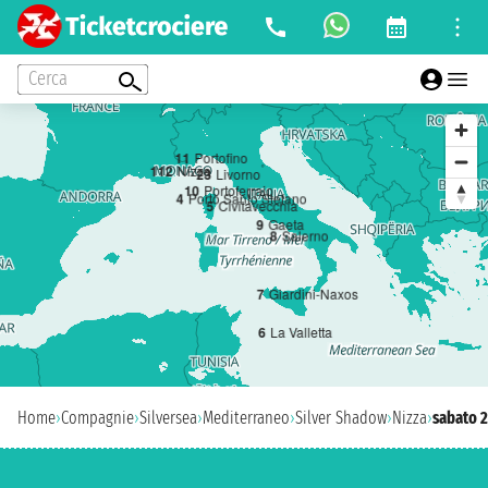
Cerca
11
Portofino
1
12
Nizza
2
3
Livorno
10
Portoferraio
4
Porto Santo Stefano
5
Civitavecchia
9
Gaeta
8
Salerno
7
Giardini-Naxos
6
La Valletta
Home
›
Compagnie
›
Silversea
›
Mediterraneo
›
Silver Shadow
›
Nizza
›
sabato 2