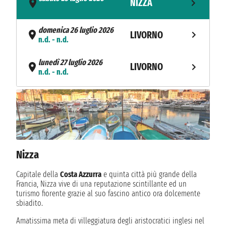
NIZZA
- n.d.
domenica 26 luglio 2026
LIVORNO
n.d. - n.d.
lunedì 27 luglio 2026
LIVORNO
n.d. - n.d.
PORTO SANTO
martedì 28 luglio 2026
n.d. - n.d.
STEFANO
mercoledì 29 luglio 2026
CIVITAVECCHIA
n.d. - n.d.
Nizza
venerdì 31 luglio 2026
LA VALLETTA
n.d. - n.d.
Capitale della
Costa Azzurra
e quinta città più grande della
Francia, Nizza vive di una reputazione scintillante ed un
turismo fiorente grazie al suo fascino antico ora dolcemente
GIARDINI-
sabato 1 agosto 2026
sbiadito.
n.d. - n.d.
NAXOS
Amatissima meta di villeggiatura degli aristocratici inglesi nel