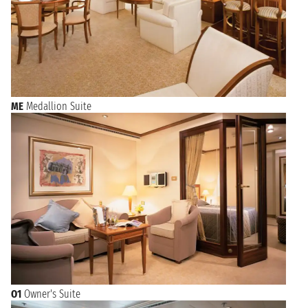
ME
Medallion Suite
O1
Owner's Suite