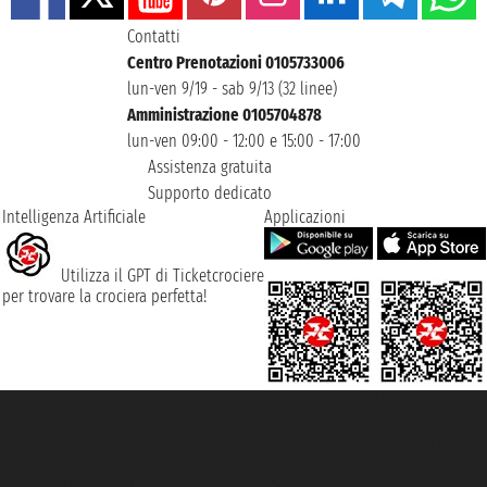
Contatti
Centro Prenotazioni 0105733006
lun-ven 9/19 - sab 9/13 (32 linee)
Amministrazione 0105704878
lun-ven 09:00 - 12:00 e 15:00 - 17:00
Assistenza gratuita
Supporto dedicato
Intelligenza Artificiale
Applicazioni
Utilizza il GPT di Ticketcrociere
per trovare la crociera perfetta!
Taoticket S.r.l. Via Brigata Liguria, 3/21 16121 Genova ©2007/2026 -
Ticketcrociere ® è un Marchio Registrato
P.Iva 06206400720 - Capitale Sociale € 100.000,00 i.v. - Iscritta alla Camera
di Commercio di Genova con REA 433093. - Aut. Prov. n° 6167/131601 -
Assicurazione Unipol - polizza n. 206484182