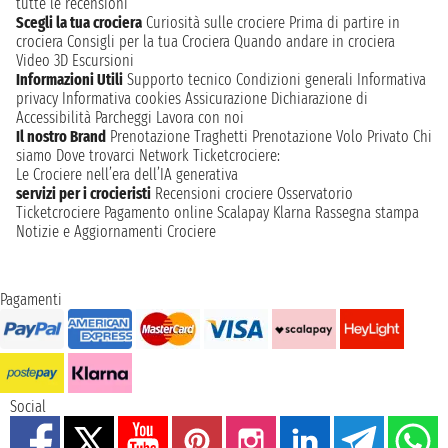
tutte le recensioni
Scegli la tua crociera
Curiosità sulle crociere
Prima di partire in
crociera
Consigli per la tua Crociera
Quando andare in crociera
Video 3D
Escursioni
Informazioni Utili
Supporto tecnico
Condizioni generali
Informativa
privacy
Informativa cookies
Assicurazione
Dichiarazione di
Accessibilità
Parcheggi
Lavora con noi
Il nostro Brand
Prenotazione Traghetti
Prenotazione Volo Privato
Chi
siamo
Dove trovarci
Network
Ticketcrociere:
Le Crociere nell’era dell’IA generativa
servizi per i crocieristi
Recensioni crociere
Osservatorio
Ticketcrociere
Pagamento online
Scalapay
Klarna
Rassegna stampa
Notizie e Aggiornamenti Crociere
Pagamenti
Social