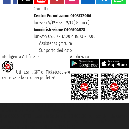
Contatti
Centro Prenotazioni 0105733006
lun-ven 9/19 - sab 9/13 (32 linee)
Amministrazione 0105704878
lun-ven 09:00 - 12:00 e 15:00 - 17:00
Assistenza gratuita
Supporto dedicato
Intelligenza Artificiale
Applicazioni
Utilizza il GPT di Ticketcrociere
per trovare la crociera perfetta!
Taoticket S.r.l. Via Brigata Liguria, 3/21 16121 Genova ©2007/2026 -
Ticketcrociere ® è un Marchio Registrato
P.Iva 06206400720 - Capitale Sociale € 100.000,00 i.v. - Iscritta alla Camera
di Commercio di Genova con REA 433093. - Aut. Prov. n° 6167/131601 -
Assicurazione Unipol - polizza n. 206484182