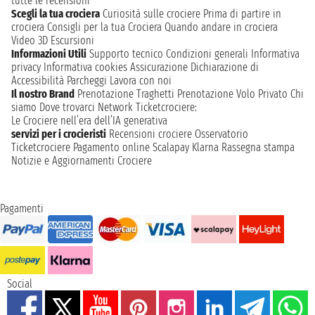
tutte le recensioni
Scegli la tua crociera
Curiosità sulle crociere
Prima di partire in
crociera
Consigli per la tua Crociera
Quando andare in crociera
Video 3D
Escursioni
Informazioni Utili
Supporto tecnico
Condizioni generali
Informativa
privacy
Informativa cookies
Assicurazione
Dichiarazione di
Accessibilità
Parcheggi
Lavora con noi
Il nostro Brand
Prenotazione Traghetti
Prenotazione Volo Privato
Chi
siamo
Dove trovarci
Network
Ticketcrociere:
Le Crociere nell’era dell’IA generativa
servizi per i crocieristi
Recensioni crociere
Osservatorio
Ticketcrociere
Pagamento online
Scalapay
Klarna
Rassegna stampa
Notizie e Aggiornamenti Crociere
Pagamenti
Social