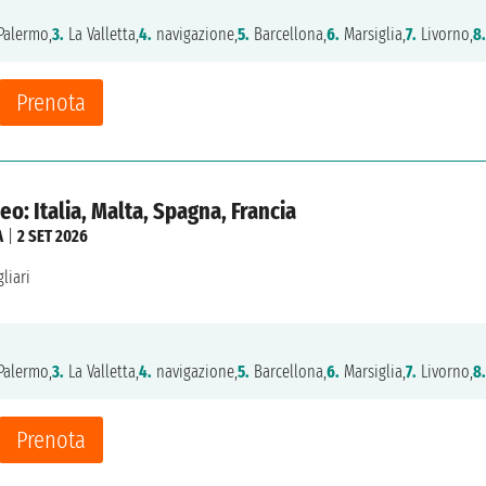
alermo,
3.
La Valletta,
4.
navigazione,
5.
Barcellona,
6.
Marsiglia,
7.
Livorno,
8.
Prenota
o: Italia, Malta, Spagna, Francia
A
|
2 SET 2026
liari
alermo,
3.
La Valletta,
4.
navigazione,
5.
Barcellona,
6.
Marsiglia,
7.
Livorno,
8.
Prenota