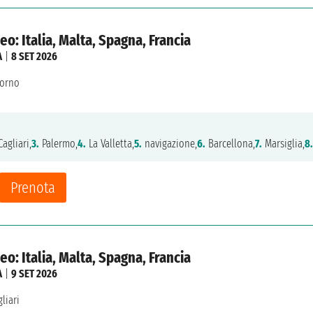
o: Italia, Malta, Spagna, Francia
A
|
8 SET 2026
vorno
agliari,
3.
Palermo,
4.
La Valletta,
5.
navigazione,
6.
Barcellona,
7.
Marsiglia,
8.
Prenota
o: Italia, Malta, Spagna, Francia
A
|
9 SET 2026
liari