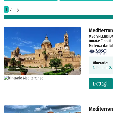
1
2
Mediterrane
MSC SPLENDID
Durata:
7 notti
Partenza da:
Pa
Itinerario:
1.
Palermo,
2.
Dettagli
Mediterrane