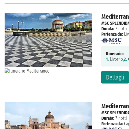
Mediterrane
MSC SPLENDID
Durata:
7 notti
Partenza da:
Li
Itinerario:
1.
Livorno,
2.
C
Dettagli
Mediterrane
MSC SPLENDID
Durata:
7 notti
Partenza da:
Cag