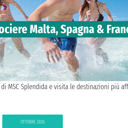
ociere Malta, Spagna & Fran
di MSC Splendida e visita le destinazioni più af
OTTOBRE 2026