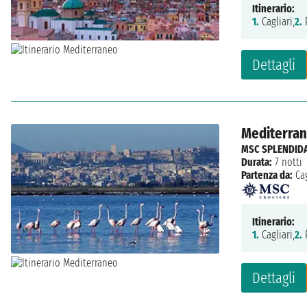
Itinerario:
1.
Cagliari,
2.
P
Dettagli
Mediterrane
MSC SPLENDID
Durata:
7 notti
Partenza da:
Cag
Itinerario:
1.
Cagliari,
2.
P
Dettagli