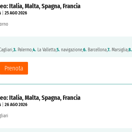
o: Italia, Malta, Spagna, Francia
A
|
25 AGO 2026
vorno
agliari,
3.
Palermo,
4.
La Valletta,
5.
navigazione,
6.
Barcellona,
7.
Marsiglia,
8.
Prenota
o: Italia, Malta, Spagna, Francia
A
|
26 AGO 2026
liari