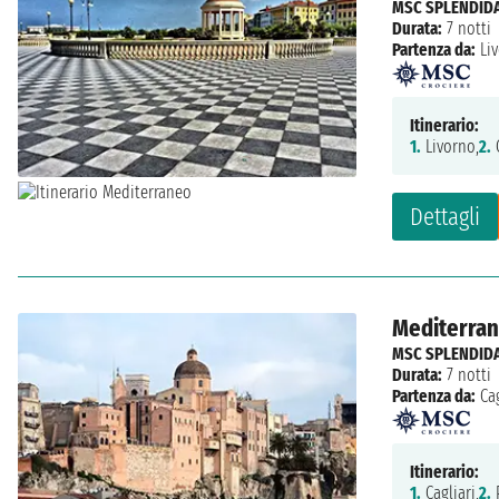
MSC SPLENDID
Durata:
7 notti
Partenza da:
Li
Itinerario:
1.
Livorno,
2.
C
Dettagli
Mediterrane
MSC SPLENDID
Durata:
7 notti
Partenza da:
Cag
Itinerario:
1.
Cagliari,
2.
P