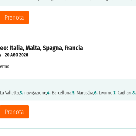
Prenota
o: Italia, Malta, Spagna, Francia
A
|
20 AGO 2026
lermo
La Valletta,
3.
navigazione,
4.
Barcellona,
5.
Marsiglia,
6.
Livorno,
7.
Cagliari,
8.
Prenota