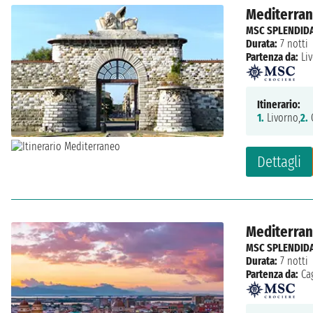
Mediterrane
MSC SPLENDID
Durata:
7 notti
Partenza da:
Li
Itinerario:
1.
Livorno,
2.
C
Dettagli
Mediterrane
MSC SPLENDID
Durata:
7 notti
Partenza da:
Cag