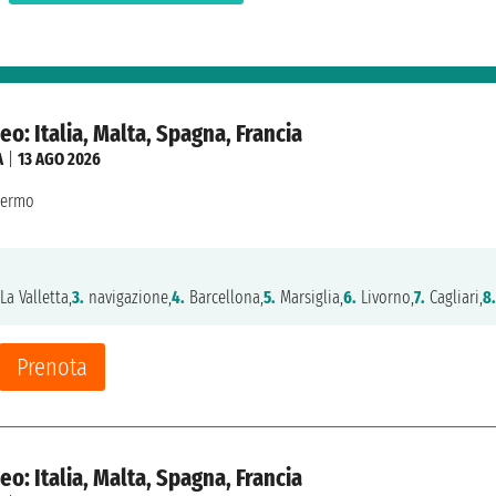
o: Italia, Malta, Spagna, Francia
A
|
13 AGO 2026
lermo
La Valletta,
3.
navigazione,
4.
Barcellona,
5.
Marsiglia,
6.
Livorno,
7.
Cagliari,
8.
Prenota
o: Italia, Malta, Spagna, Francia