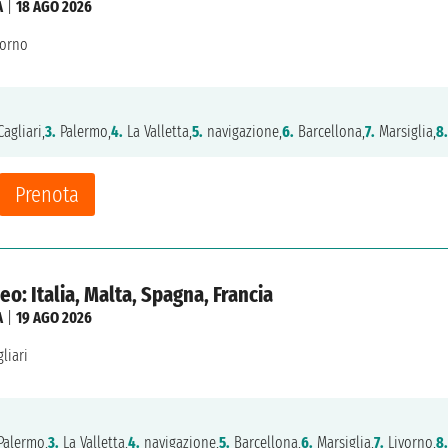
A
|
18 AGO 2026
vorno
agliari,
3.
Palermo,
4.
La Valletta,
5.
navigazione,
6.
Barcellona,
7.
Marsiglia,
8.
Prenota
o: Italia, Malta, Spagna, Francia
A
|
19 AGO 2026
liari
alermo,
3.
La Valletta,
4.
navigazione,
5.
Barcellona,
6.
Marsiglia,
7.
Livorno,
8.