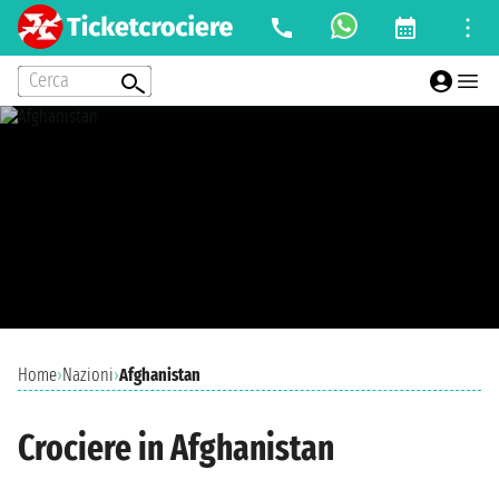
Cerca
Home
›
Nazioni
›
Afghanistan
Crociere in Afghanistan