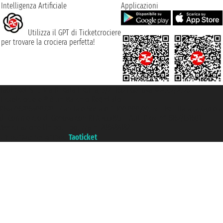
Intelligenza Artificiale
Applicazioni
Utilizza il GPT di Ticketcrociere
per trovare la crociera perfetta!
Taoticket S.r.l. Via Brigata Liguria, 3/21 16121 Genova ©2007/2026 -
Ticketcrociere ® è un Marchio Registrato
P.Iva 06206400720 - Capitale Sociale € 100.000,00 i.v. - Iscritta alla Camera
di Commercio di Genova con REA 433093. - Aut. Prov. n° 6167/131601 -
Assicurazione Unipol - polizza n. 206484182
Un portale del gruppo
Taoticket