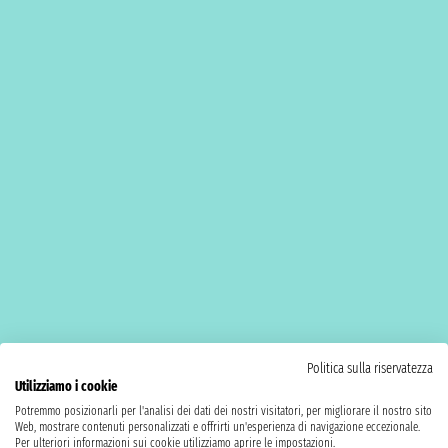
Politica sulla riservatezza
Utilizziamo i cookie
Potremmo posizionarli per l'analisi dei dati dei nostri visitatori, per migliorare il nostro sito
Web, mostrare contenuti personalizzati e offrirti un'esperienza di navigazione eccezionale.
Per ulteriori informazioni sui cookie utilizziamo aprire le impostazioni.