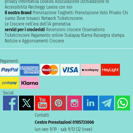
privacy
Informativa cookies
Assicurazione
Dichiarazione di
Accessibilità
Parcheggi
Lavora con noi
Il nostro Brand
Prenotazione Traghetti
Prenotazione Volo Privato
Chi
siamo
Dove trovarci
Network
Ticketcrociere:
Le Crociere nell’era dell’IA generativa
servizi per i crocieristi
Recensioni crociere
Osservatorio
Ticketcrociere
Pagamento online
Scalapay
Klarna
Rassegna stampa
Notizie e Aggiornamenti Crociere
Pagamenti
Social
Contatti
Centro Prenotazioni 0105733006
lun-ven 9/19 - sab 9/13 (32 linee)