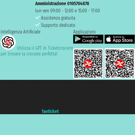
Amministrazione 0105704878
lun-ven 09:00 - 12:00 e 15:00 - 17:00
Assistenza gratuita
Supporto dedicato
Intelligenza Artificiale
Applicazioni
Utilizza il GPT di Ticketcrociere
per trovare la crociera perfetta!
Taoticket S.r.l. Via Brigata Liguria, 3/21 16121 Genova ©2007/2026 -
Ticketcrociere ® è un Marchio Registrato
P.Iva 06206400720 - Capitale Sociale € 100.000,00 i.v. - Iscritta alla Camera
di Commercio di Genova con REA 433093. - Aut. Prov. n° 6167/131601 -
Assicurazione Unipol - polizza n. 206484182
Un portale del gruppo
Taoticket