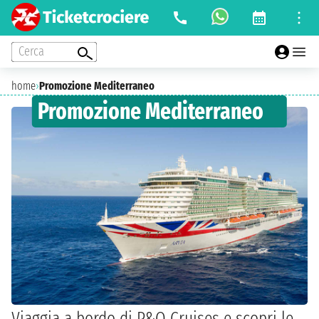
Cerca
home
›
Promozione Mediterraneo
Promozione Mediterraneo
Viaggia a bordo di P&O Cruises e scopri le