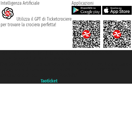
Intelligenza Artificiale
Applicazioni
Utilizza il GPT di Ticketcrociere
per trovare la crociera perfetta!
Taoticket S.r.l. Via Brigata Liguria, 3/21 16121 Genova ©2007/2026 -
Ticketcrociere ® è un Marchio Registrato
P.Iva 06206400720 - Capitale Sociale € 100.000,00 i.v. - Iscritta alla Camera
di Commercio di Genova con REA 433093. - Aut. Prov. n° 6167/131601 -
Assicurazione Unipol - polizza n. 206484182
Un portale del gruppo
Taoticket