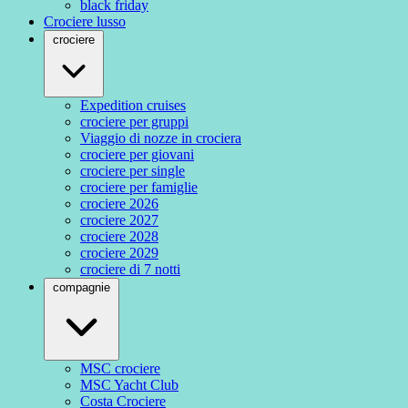
black friday
Crociere lusso
crociere
Expedition cruises
crociere per gruppi
Viaggio di nozze in crociera
crociere per giovani
crociere per single
crociere per famiglie
crociere 2026
crociere 2027
crociere 2028
crociere 2029
crociere di 7 notti
compagnie
MSC crociere
MSC Yacht Club
Costa Crociere