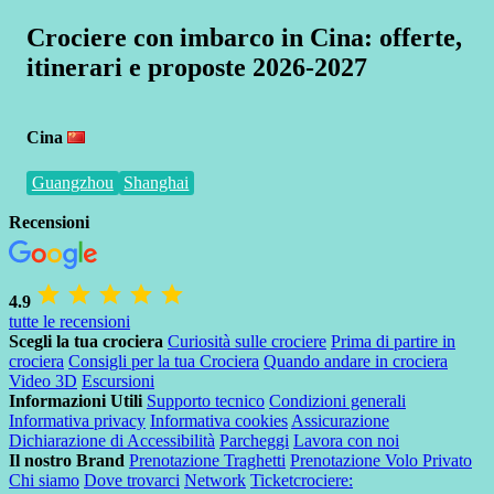
Crociere con imbarco in Cina: offerte,
itinerari e proposte 2026-2027
Cina
Guangzhou
Shanghai
Recensioni
4.9
tutte le recensioni
Scegli la tua crociera
Curiosità sulle crociere
Prima di partire in
crociera
Consigli per la tua Crociera
Quando andare in crociera
Video 3D
Escursioni
Informazioni Utili
Supporto tecnico
Condizioni generali
Informativa privacy
Informativa cookies
Assicurazione
Dichiarazione di Accessibilità
Parcheggi
Lavora con noi
Il nostro Brand
Prenotazione Traghetti
Prenotazione Volo Privato
Chi siamo
Dove trovarci
Network
Ticketcrociere: