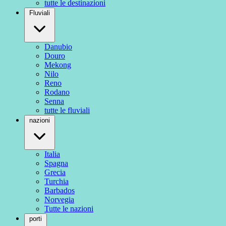
tutte le destinazioni
Fluviali
Danubio
Douro
Mekong
Nilo
Reno
Rodano
Senna
tutte le fluviali
nazioni
Italia
Spagna
Grecia
Turchia
Barbados
Norvegia
Tutte le nazioni
porti