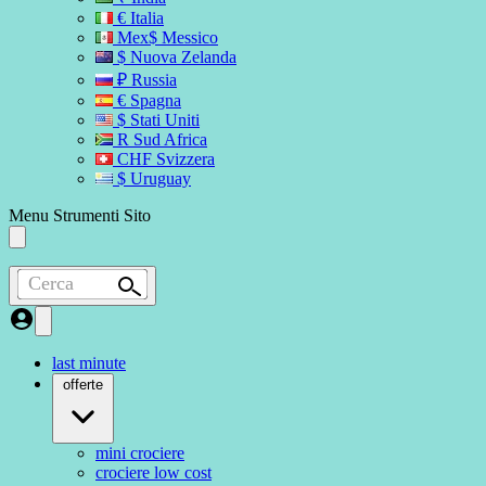
€ Italia
Mex$ Messico
$ Nuova Zelanda
₽ Russia
€ Spagna
$ Stati Uniti
R Sud Africa
CHF Svizzera
$ Uruguay
Menu Strumenti Sito
Cerca
last minute
offerte
mini crociere
crociere low cost