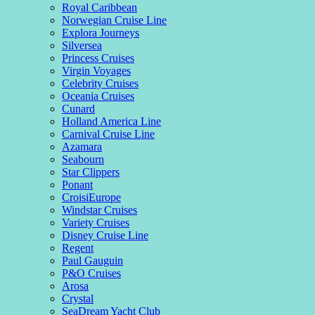
Royal Caribbean
Norwegian Cruise Line
Explora Journeys
Silversea
Princess Cruises
Virgin Voyages
Celebrity Cruises
Oceania Cruises
Cunard
Holland America Line
Carnival Cruise Line
Azamara
Seabourn
Star Clippers
Ponant
CroisiEurope
Windstar Cruises
Variety Cruises
Disney Cruise Line
Regent
Paul Gauguin
P&O Cruises
Arosa
Crystal
SeaDream Yacht Club