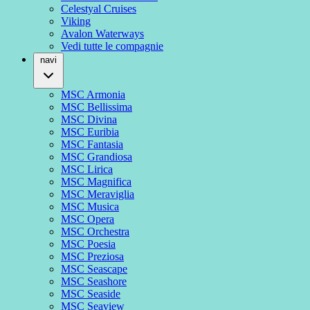
Celestyal Cruises
Viking
Avalon Waterways
Vedi tutte le compagnie
navi
MSC Armonia
MSC Bellissima
MSC Divina
MSC Euribia
MSC Fantasia
MSC Grandiosa
MSC Lirica
MSC Magnifica
MSC Meraviglia
MSC Musica
MSC Opera
MSC Orchestra
MSC Poesia
MSC Preziosa
MSC Seascape
MSC Seashore
MSC Seaside
MSC Seaview