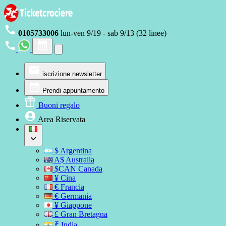
0105733006
lun-ven 9/19 - sab 9/13 (32 linee)
iscrizione newsletter
Prendi appuntamento
Buoni regalo
Area Riservata
$ Argentina
A$ Australia
$CAN Canada
¥ Cina
€ Francia
€ Germania
¥ Giappone
£ Gran Bretagna
₹ India