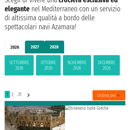
elegante
nel Mediterraneo con un servizio
di altissima qualitá a bordo delle
spettacolari navi Azamara!
2027
2028
2026
SETTEMBRE
OTTOBRE
NOVEMBRE
DICEMBRE
2026
2026
2026
2026
1
2
..11
Ordina per