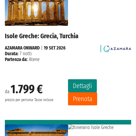
Isole Greche: Grecia, Turchia
AZAMARA ONWARD
|
19 SET 2026
Durata:
7 notti
Partenza da:
Atene
Dettagli
1.799 €
da
Prenota
prezzo per persona
Tasse incluse