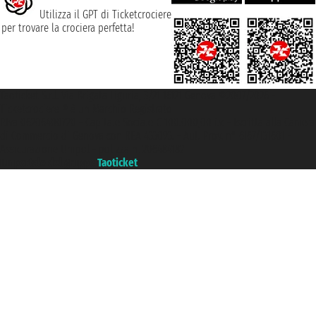
Utilizza il GPT di Ticketcrociere
per trovare la crociera perfetta!
Taoticket S.r.l. Via Brigata Liguria, 3/21 16121 Genova ©2007/2026 -
Ticketcrociere ® è un Marchio Registrato
P.Iva 06206400720 - Capitale Sociale € 100.000,00 i.v. - Iscritta alla Camera
di Commercio di Genova con REA 433093. - Aut. Prov. n° 6167/131601 -
Assicurazione Unipol - polizza n. 206484182
Un portale del gruppo
Taoticket