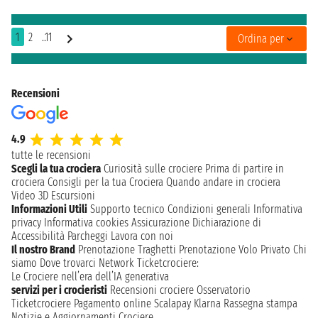
1
2
..11
Ordina per
Recensioni
4.9
tutte le recensioni
Scegli la tua crociera
Curiosità sulle crociere
Prima di partire in
crociera
Consigli per la tua Crociera
Quando andare in crociera
Video 3D
Escursioni
Informazioni Utili
Supporto tecnico
Condizioni generali
Informativa
privacy
Informativa cookies
Assicurazione
Dichiarazione di
Accessibilità
Parcheggi
Lavora con noi
Il nostro Brand
Prenotazione Traghetti
Prenotazione Volo Privato
Chi
siamo
Dove trovarci
Network
Ticketcrociere:
Le Crociere nell’era dell’IA generativa
servizi per i crocieristi
Recensioni crociere
Osservatorio
Ticketcrociere
Pagamento online
Scalapay
Klarna
Rassegna stampa
Notizie e Aggiornamenti Crociere