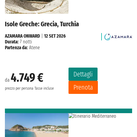
Isole Greche: Grecia, Turchia
AZAMARA ONWARD
|
12 SET 2026
Durata:
7 notti
Partenza da:
Atene
Dettagli
4.749 €
da
Prenota
prezzo per persona
Tasse incluse