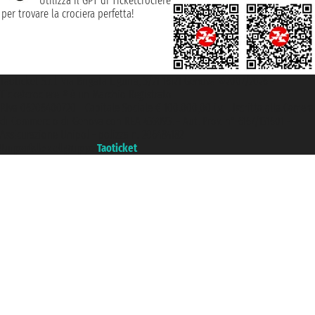
Utilizza il GPT di Ticketcrociere
per trovare la crociera perfetta!
Taoticket S.r.l. Via Brigata Liguria, 3/21 16121 Genova ©2007/2026 -
Ticketcrociere ® è un Marchio Registrato
P.Iva 06206400720 - Capitale Sociale € 100.000,00 i.v. - Iscritta alla Camera
di Commercio di Genova con REA 433093. - Aut. Prov. n° 6167/131601 -
Assicurazione Unipol - polizza n. 206484182
Un portale del gruppo
Taoticket