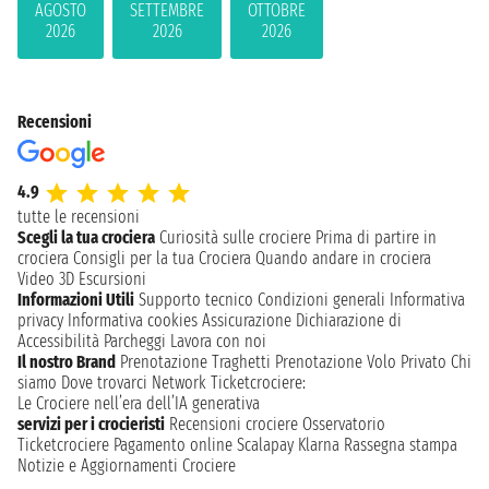
AGOSTO
SETTEMBRE
OTTOBRE
2026
2026
2026
Recensioni
4.9
tutte le recensioni
Scegli la tua crociera
Curiosità sulle crociere
Prima di partire in
crociera
Consigli per la tua Crociera
Quando andare in crociera
Video 3D
Escursioni
Informazioni Utili
Supporto tecnico
Condizioni generali
Informativa
privacy
Informativa cookies
Assicurazione
Dichiarazione di
Accessibilità
Parcheggi
Lavora con noi
Il nostro Brand
Prenotazione Traghetti
Prenotazione Volo Privato
Chi
siamo
Dove trovarci
Network
Ticketcrociere:
Le Crociere nell’era dell’IA generativa
servizi per i crocieristi
Recensioni crociere
Osservatorio
Ticketcrociere
Pagamento online
Scalapay
Klarna
Rassegna stampa
Notizie e Aggiornamenti Crociere