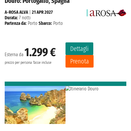
Douro: Portogallo, Spagna
A-ROSA ALVA
|
21 APR 2027
Durata:
7 notti
Partenza da:
Porto
Sbarco:
Porto
Dettagli
1.299 €
Esterna da
Prenota
prezzo per persona
Tasse incluse