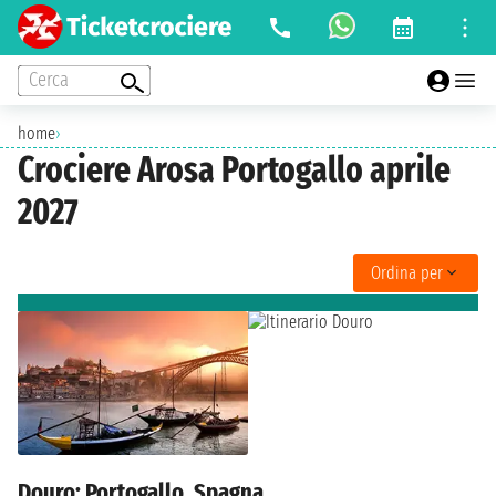
Cerca
home
›
Crociere Arosa Portogallo aprile
2027
Ordina per
Douro: Portogallo, Spagna