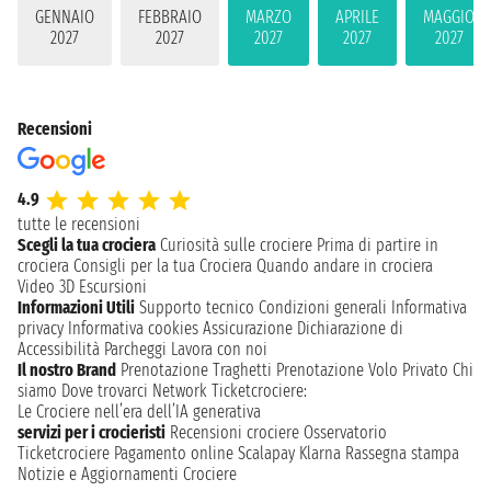
GENNAIO
FEBBRAIO
MARZO
APRILE
MAGGIO
2027
2027
2027
2027
2027
Recensioni
4.9
tutte le recensioni
Scegli la tua crociera
Curiosità sulle crociere
Prima di partire in
crociera
Consigli per la tua Crociera
Quando andare in crociera
Video 3D
Escursioni
Informazioni Utili
Supporto tecnico
Condizioni generali
Informativa
privacy
Informativa cookies
Assicurazione
Dichiarazione di
Accessibilità
Parcheggi
Lavora con noi
Il nostro Brand
Prenotazione Traghetti
Prenotazione Volo Privato
Chi
siamo
Dove trovarci
Network
Ticketcrociere:
Le Crociere nell’era dell’IA generativa
servizi per i crocieristi
Recensioni crociere
Osservatorio
Ticketcrociere
Pagamento online
Scalapay
Klarna
Rassegna stampa
Notizie e Aggiornamenti Crociere