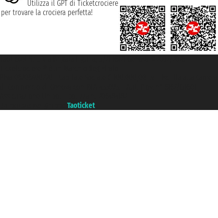
Utilizza il GPT di Ticketcrociere
per trovare la crociera perfetta!
Taoticket S.r.l. Via Brigata Liguria, 3/21 16121 Genova ©2007/2026 -
Ticketcrociere ® è un Marchio Registrato
P.Iva 06206400720 - Capitale Sociale € 100.000,00 i.v. - Iscritta alla Camera
di Commercio di Genova con REA 433093. - Aut. Prov. n° 6167/131601 -
Assicurazione Unipol - polizza n. 206484182
Un portale del gruppo
Taoticket