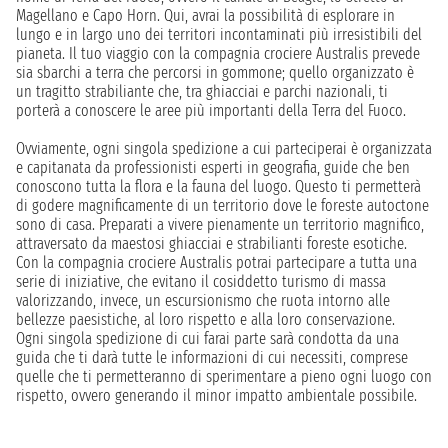
Magellano e Capo Horn. Qui, avrai la possibilità di esplorare in
lungo e in largo uno dei territori incontaminati più irresistibili del
pianeta. Il tuo viaggio con la compagnia crociere Australis prevede
sia sbarchi a terra che percorsi in gommone; quello organizzato è
un tragitto strabiliante che, tra ghiacciai e parchi nazionali, ti
porterà a conoscere le aree più importanti della Terra del Fuoco.
Ovviamente, ogni singola spedizione a cui parteciperai è organizzata
e capitanata da professionisti esperti in geografia, guide che ben
conoscono tutta la flora e la fauna del luogo. Questo ti permetterà
di godere magnificamente di un territorio dove le foreste autoctone
sono di casa. Preparati a vivere pienamente un territorio magnifico,
attraversato da maestosi ghiacciai e strabilianti foreste esotiche.
Con la compagnia crociere Australis potrai partecipare a tutta una
serie di iniziative, che evitano il cosiddetto turismo di massa
valorizzando, invece, un escursionismo che ruota intorno alle
bellezze paesistiche, al loro rispetto e alla loro conservazione.
Ogni singola spedizione di cui farai parte sarà condotta da una
guida che ti darà tutte le informazioni di cui necessiti, comprese
quelle che ti permetteranno di sperimentare a pieno ogni luogo con
rispetto, ovvero generando il minor impatto ambientale possibile.