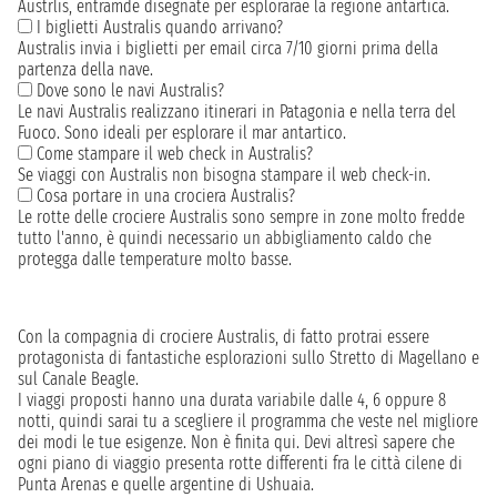
Austrlis, entramde disegnate per esplorarae la regione antartica.
I biglietti Australis quando arrivano?
Australis invia i biglietti per email circa 7/10 giorni prima della
partenza della nave.
Dove sono le navi Australis?
Le navi Australis realizzano itinerari in Patagonia e nella terra del
Fuoco. Sono ideali per esplorare il mar antartico.
Come stampare il web check in Australis?
Se viaggi con Australis non bisogna stampare il web check-in.
Cosa portare in una crociera Australis?
Le rotte delle crociere Australis sono sempre in zone molto fredde
tutto l'anno, è quindi necessario un abbigliamento caldo che
protegga dalle temperature molto basse.
Con la compagnia di crociere Australis, di fatto protrai essere
protagonista di fantastiche esplorazioni sullo Stretto di Magellano e
sul Canale Beagle.
I viaggi proposti hanno una durata variabile dalle 4, 6 oppure 8
notti, quindi sarai tu a scegliere il programma che veste nel migliore
dei modi le tue esigenze. Non è finita qui. Devi altresì sapere che
ogni piano di viaggio presenta rotte differenti fra le città cilene di
Punta Arenas e quelle argentine di Ushuaia.