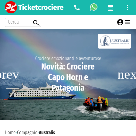
Cerca
Crociere emozionanti e avventurose
Novità: Crociere
Capo Horn e
Patagonia
Home
›
Compagnie
›
Australis