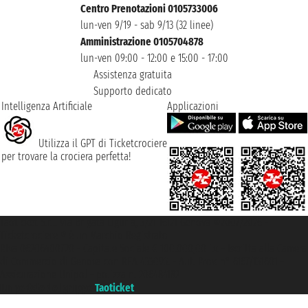
Centro Prenotazioni 0105733006
lun-ven 9/19 - sab 9/13 (32 linee)
Amministrazione 0105704878
lun-ven 09:00 - 12:00 e 15:00 - 17:00
Assistenza gratuita
Supporto dedicato
Intelligenza Artificiale
Applicazioni
Utilizza il GPT di Ticketcrociere
per trovare la crociera perfetta!
Taoticket S.r.l. Via Brigata Liguria, 3/21 16121 Genova ©2007/2026 -
Ticketcrociere ® è un Marchio Registrato
P.Iva 06206400720 - Capitale Sociale € 100.000,00 i.v. - Iscritta alla Camera
di Commercio di Genova con REA 433093. - Aut. Prov. n° 6167/131601 -
Assicurazione Unipol - polizza n. 206484182
Un portale del gruppo
Taoticket