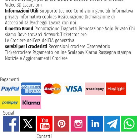
Video 3D
Escursioni
Informazioni Utili
Supporto tecnico
Condizioni generali
Informativa
privacy
Informativa cookies
Assicurazione
Dichiarazione di
Accessibilità
Parcheggi
Lavora con noi
Il nostro Brand
Prenotazione Traghetti
Prenotazione Volo Privato
Chi
siamo
Dove trovarci
Network
Ticketcrociere:
Le Crociere nell’era dell’IA generativa
servizi per i crocieristi
Recensioni crociere
Osservatorio
Ticketcrociere
Pagamento online
Scalapay
Klarna
Rassegna stampa
Notizie e Aggiornamenti Crociere
Pagamenti
Social
Contatti