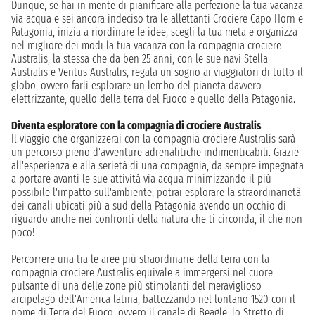
Dunque, se hai in mente di pianificare alla perfezione la tua vacanza
via acqua e sei ancora indeciso tra le allettanti Crociere Capo Horn e
Patagonia, inizia a riordinare le idee, scegli la tua meta e organizza
nel migliore dei modi la tua vacanza con la compagnia crociere
Australis, la stessa che da ben 25 anni, con le sue navi Stella
Australis e Ventus Australis, regala un sogno ai viaggiatori di tutto il
globo, ovvero farli esplorare un lembo del pianeta davvero
elettrizzante, quello della terra del Fuoco e quello della Patagonia.
Diventa esploratore con la compagnia di crociere Australis
Il viaggio che organizzerai con la compagnia crociere Australis sarà
un percorso pieno d'avventure adrenalitiche indimenticabili. Grazie
all'esperienza e alla serietà di una compagnia, da sempre impegnata
a portare avanti le sue attività via acqua minimizzando il più
possibile l'impatto sull'ambiente, potrai esplorare la straordinarietà
dei canali ubicati più a sud della Patagonia avendo un occhio di
riguardo anche nei confronti della natura che ti circonda, il che non
poco!
Percorrere una tra le aree più straordinarie della terra con la
compagnia crociere Australis equivale a immergersi nel cuore
pulsante di una delle zone più stimolanti del meraviglioso
arcipelago dell'America latina, battezzando nel lontano 1520 con il
nome di Terra del Fuoco, ovvero il canale di Beagle, lo Stretto di