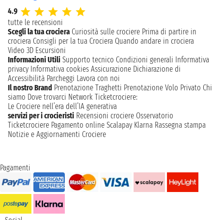
4.9
tutte le recensioni
Scegli la tua crociera
Curiosità sulle crociere
Prima di partire in
crociera
Consigli per la tua Crociera
Quando andare in crociera
Video 3D
Escursioni
Informazioni Utili
Supporto tecnico
Condizioni generali
Informativa
privacy
Informativa cookies
Assicurazione
Dichiarazione di
Accessibilità
Parcheggi
Lavora con noi
Il nostro Brand
Prenotazione Traghetti
Prenotazione Volo Privato
Chi
siamo
Dove trovarci
Network
Ticketcrociere:
Le Crociere nell’era dell’IA generativa
servizi per i crocieristi
Recensioni crociere
Osservatorio
Ticketcrociere
Pagamento online
Scalapay
Klarna
Rassegna stampa
Notizie e Aggiornamenti Crociere
Pagamenti