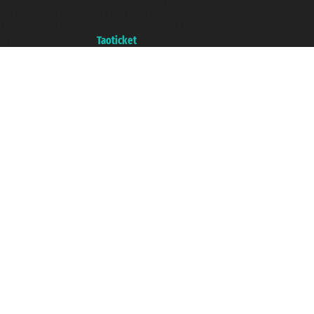
P.Iva 06206400720 - Capitale Sociale € 100.000,00 i.v. - Iscritta alla Camera
di Commercio di Genova con REA 433093. - Aut. Prov. n° 6167/131601 -
Assicurazione Unipol - polizza n. 206484182
Un portale del gruppo
Taoticket