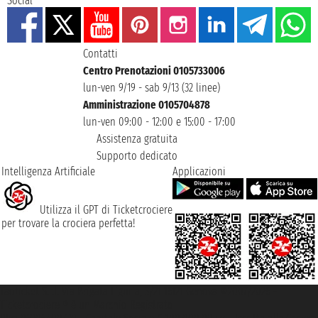
Social
Contatti
Centro Prenotazioni 0105733006
lun-ven 9/19 - sab 9/13 (32 linee)
Amministrazione 0105704878
lun-ven 09:00 - 12:00 e 15:00 - 17:00
Assistenza gratuita
Supporto dedicato
Intelligenza Artificiale
Applicazioni
Utilizza il GPT di Ticketcrociere
per trovare la crociera perfetta!
Taoticket S.r.l. Via Brigata Liguria, 3/21 16121 Genova ©2007/2026 -
Ticketcrociere ® è un Marchio Registrato