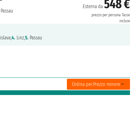
548 €
Esterna da
Passau
prezzo per persona
Tasse
incluse
islava,
4.
Linz,
5.
Passau
Ordina per:
Prezzo minore