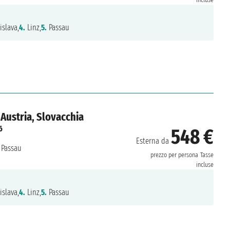
islava,
4.
Linz,
5.
Passau
Austria, Slovacchia
6
548 €
Esterna da
Passau
prezzo per persona
Tasse
incluse
islava,
4.
Linz,
5.
Passau