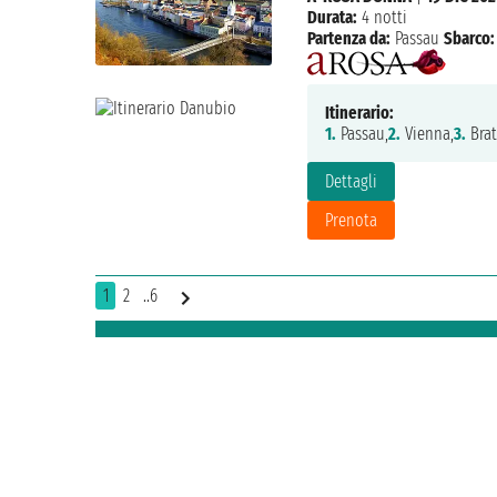
Durata:
4 notti
Partenza da:
Passau
Sbarco:
Itinerario:
1.
Passau,
2.
Vienna,
3.
Brat
Dettagli
Prenota
1
2
..6