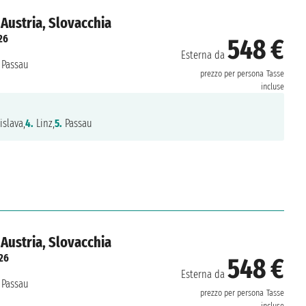
Austria, Slovacchia
26
548 €
Esterna da
Passau
prezzo per persona
Tasse
incluse
islava,
4.
Linz,
5.
Passau
Austria, Slovacchia
26
548 €
Esterna da
Passau
prezzo per persona
Tasse
incluse