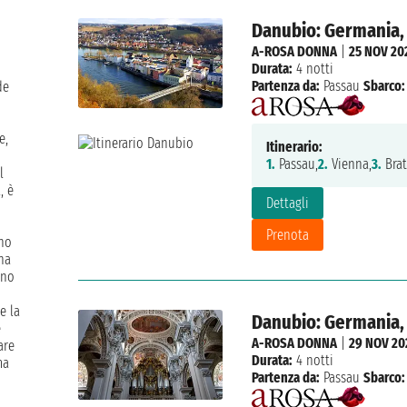
Danubio: Germania, 
A-ROSA DONNA
|
25 NOV 20
Durata:
4 notti
Partenza da:
Passau
Sbarco:
de
e,
Itinerario:
1.
Passau,
2.
Vienna,
3.
Brat
l
, è
Dettagli
Prenota
ano
na
ano
e la
Danubio: Germania, 
e
A-ROSA DONNA
|
29 NOV 20
are
Durata:
4 notti
ma
Partenza da:
Passau
Sbarco: