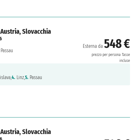
Austria, Slovacchia
6
548 €
Esterna da
Passau
prezzo per persona
Tasse
incluse
islava,
4.
Linz,
5.
Passau
Austria, Slovacchia
26