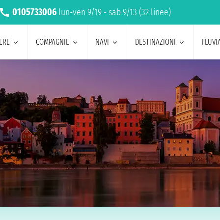
0105733006
lun-ven 9/19 - sab 9/13 (32 linee)
ERE
COMPAGNIE
NAVI
DESTINAZIONI
FLUVIA