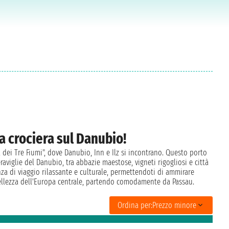
tua crociera sul Danubio!
tà dei Tre Fiumi", dove Danubio, Inn e Ilz si incontrano. Questo porto
aviglie del Danubio, tra abbazie maestose, vigneti rigogliosi e città
nza di viaggio rilassante e culturale, permettendoti di ammirare
bellezza dell'Europa centrale, partendo comodamente da Passau.
Ordina per:
Prezzo minore