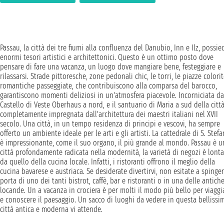
Passau, la città dei tre fiumi alla confluenza del Danubio, Inn e Ilz, possie
enormi tesori artistici e architettonici. Questo è un ottimo posto dove
pensare di fare una vacanza, un luogo dove mangiare bene, festeggiare e
rilassarsi. Strade pittoresche, zone pedonali chic, le torri, le piazze colorit
romantiche passeggiate, che contribuiscono alla comparsa del barocco,
garantiscono momenti deliziosi in un'atmosfera piacevole. Incorniciata da
Castello di Veste Oberhaus a nord, e il santuario di Maria a sud della città
completamente impregnata dall'architettura dei maestri italiani nel XVII
secolo. Una città, in un tempo residenza di principi e vescovi, ha sempre
offerto un ambiente ideale per le arti e gli artisti. La cattedrale di S. Stef
è impressionante, come il suo organo, il più grande al mondo. Passau è u
città profondamente radicata nella modernità, la varietà di negozi è lont
da quello della cucina locale. Infatti, i ristoranti offrono il meglio della
cucina bavarese e austriaca. Se desiderate divertirvi, non esitate a spinger
porta di uno dei tanti bistrot, caffè, bar e ristoranti o in una delle antich
locande. Un a vacanza in crociera è per molti il modo più bello per viaggi
e conoscere il paesaggio. Un sacco di luoghi da vedere in questa bellissi
città antica e moderna vi attende.