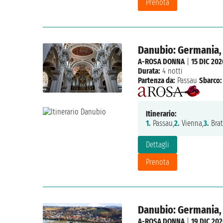
Prenota
Danubio: Germania, 
A-ROSA DONNA
|
15 DIC 202
Durata:
4 notti
Partenza da:
Passau
Sbarco:
Itinerario:
1.
Passau,
2.
Vienna,
3.
Brat
Dettagli
Prenota
Danubio: Germania, 
A-ROSA DONNA
|
19 DIC 20