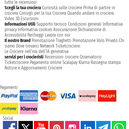
tutte le recensioni
Scegli la tua crociera
Curiosità sulle crociere
Prima di partire in
crociera
Consigli per la tua Crociera
Quando andare in crociera
Video 3D
Escursioni
Informazioni Utili
Supporto tecnico
Condizioni generali
Informativa
privacy
Informativa cookies
Assicurazione
Dichiarazione di
Accessibilità
Parcheggi
Lavora con noi
Il nostro Brand
Prenotazione Traghetti
Prenotazione Volo Privato
Chi
siamo
Dove trovarci
Network
Ticketcrociere:
Le Crociere nell’era dell’IA generativa
servizi per i crocieristi
Recensioni crociere
Osservatorio
Ticketcrociere
Pagamento online
Scalapay
Klarna
Rassegna stampa
Notizie e Aggiornamenti Crociere
Pagamenti
Social