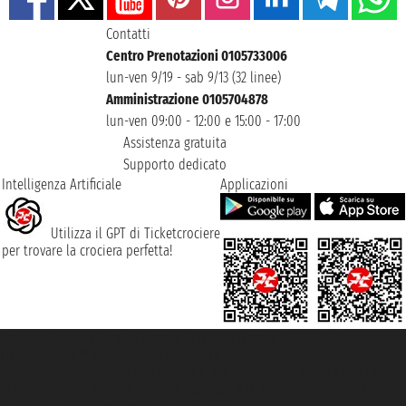
Contatti
Centro Prenotazioni 0105733006
lun-ven 9/19 - sab 9/13 (32 linee)
Amministrazione 0105704878
lun-ven 09:00 - 12:00 e 15:00 - 17:00
Assistenza gratuita
Supporto dedicato
Intelligenza Artificiale
Applicazioni
Utilizza il GPT di Ticketcrociere
per trovare la crociera perfetta!
Taoticket S.r.l. Via Brigata Liguria, 3/21 16121 Genova ©2007/2026 -
Ticketcrociere ® è un Marchio Registrato
P.Iva 06206400720 - Capitale Sociale € 100.000,00 i.v. - Iscritta alla Camera
di Commercio di Genova con REA 433093. - Aut. Prov. n° 6167/131601 -