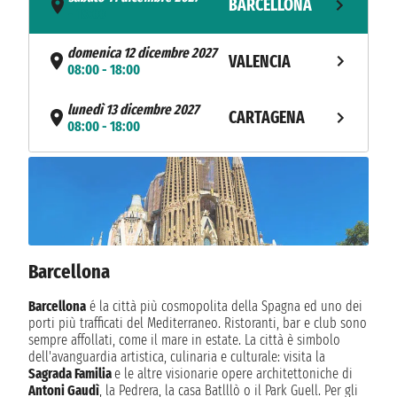
BARCELLONA
- 18:00
domenica 12 dicembre 2027
VALENCIA
08:00 - 18:00
lunedì 13 dicembre 2027
CARTAGENA
08:00 - 18:00
martedì 14 dicembre 2027
MALAGA
08:00 - 22:00
mercoledì 15 dicembre 2027
GIBILTERRA
08:00 - 18:00
Barcellona
giovedì 16 dicembre 2027
CADICE
11:00 - n.d.
Barcellona
é la città più cosmopolita della Spagna ed uno dei
porti più trafficati del Mediterraneo. Ristoranti, bar e club sono
venerdì 17 dicembre 2027
sempre affollati, come il mare in estate. La città è simbolo
CADICE
n.d. - 19:30
dell'avanguardia artistica, culinaria e culturale: visita la
Sagrada Familia
e le altre visionarie opere architettoniche di
Antoni Gaudì
, la Pedrera, la casa Batlllò o il Park Guell. Per gli
sabato 18 dicembre 2027