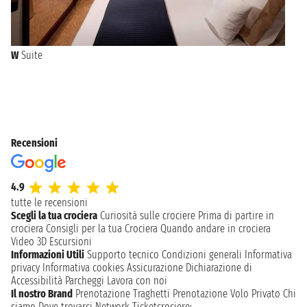
W
Suite
Recensioni
4.9
tutte le recensioni
Scegli la tua crociera
Curiosità sulle crociere
Prima di partire in
crociera
Consigli per la tua Crociera
Quando andare in crociera
Video 3D
Escursioni
Informazioni Utili
Supporto tecnico
Condizioni generali
Informativa
privacy
Informativa cookies
Assicurazione
Dichiarazione di
Accessibilità
Parcheggi
Lavora con noi
Il nostro Brand
Prenotazione Traghetti
Prenotazione Volo Privato
Chi
siamo
Dove trovarci
Network
Ticketcrociere: