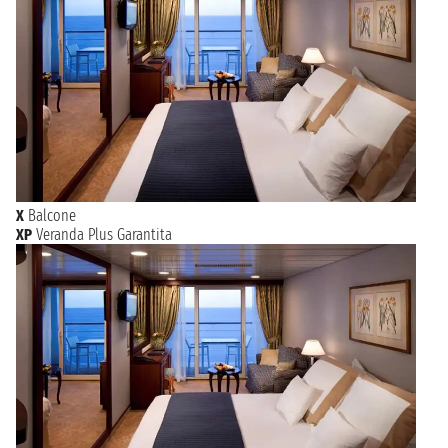
X
Balcone
XP
Veranda Plus Garantita