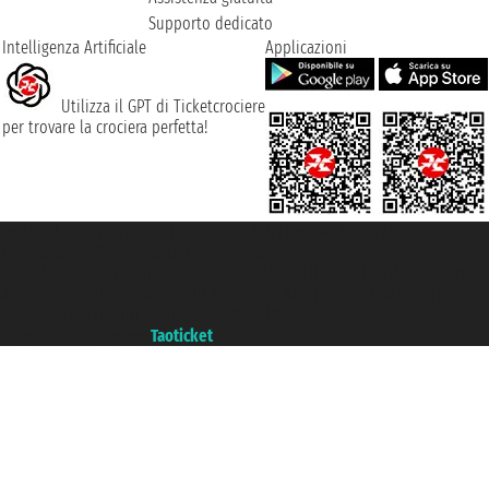
Supporto dedicato
Intelligenza Artificiale
Applicazioni
Utilizza il GPT di Ticketcrociere
per trovare la crociera perfetta!
Taoticket S.r.l. Via Brigata Liguria, 3/21 16121 Genova ©2007/2026 -
Ticketcrociere ® è un Marchio Registrato
P.Iva 06206400720 - Capitale Sociale € 100.000,00 i.v. - Iscritta alla Camera
di Commercio di Genova con REA 433093. - Aut. Prov. n° 6167/131601 -
Assicurazione Unipol - polizza n. 206484182
Un portale del gruppo
Taoticket