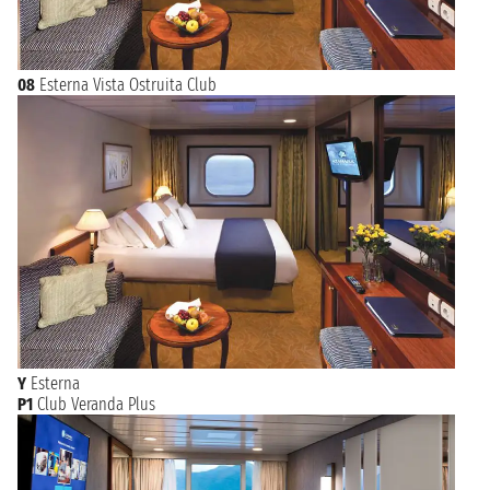
08
Esterna Vista Ostruita Club
Y
Esterna
P1
Club Veranda Plus