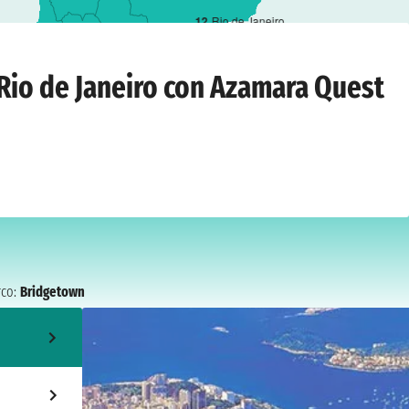
1
2
Rio de Janeiro
lunedì 28 febbraio 2028
 Rio de Janeiro con Azamara Quest
co:
Bridgetown