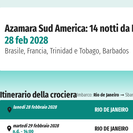
Home
›
Compagnie
›
Azamara
›
Sud America
›
Azamara Quest
›
Rio de Janeiro
›
Azamara Sud America: 14 notti da
28 feb 2028
Brasile, Francia, Trinidad e Tobago, Barbados
Itinerario della crociera
Imbarco:
Rio de Janeiro
➞ Sbar
lunedì 28 febbraio 2028
RIO DE JANEIRO
- n.d.
martedì 29 febbraio 2028
RIO DE JANEIRO
n.d. - 14:00