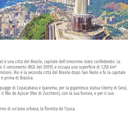
e) è una città del Brasile, capitale dell'omonimo stato confederato. La
do il censimento IBGE del 2009), e occupa una superficie di 1.256 km²
ilioni. Rio è la seconda città del Brasile dopo San Paolo e fu la capitale
e prima di Brasilia.
e spiagge di Copacabana e Ipanema, per la gigantesca statua liberty di Gesù,
l Pão de Açúcar (Pan di Zucchero), con la sua funivia, e per il suo
rno di un'area urbana, la floresta da Tijuca.
iliana!