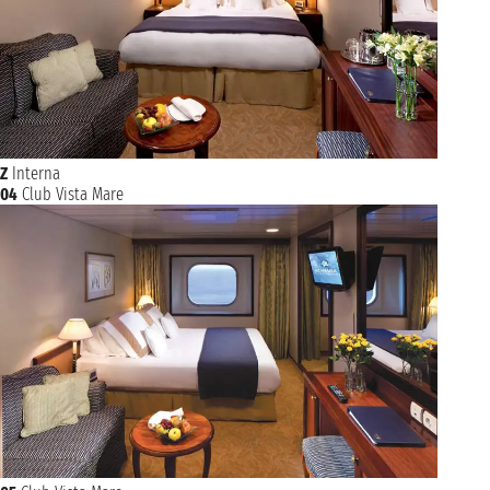
Z
Interna
04
Club Vista Mare