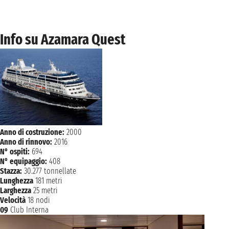
ÎLE ROYALE
08:00 - 17:00
NAVIGAZIONE
sabato 11 marzo 2028
Info su Azamara Quest
domenica 12 marzo 2028
SCARBOROUGH
08:00 - 18:00
lunedì 13 marzo 2028
BRIDGETOWN
08:00
Anno di costruzione:
2000
Anno di rinnovo:
2016
N° ospiti:
694
N° equipaggio:
408
Stazza:
30.277 tonnellate
Lunghezza
181 metri
Larghezza
25 metri
Velocità
18 nodi
09
Club Interna