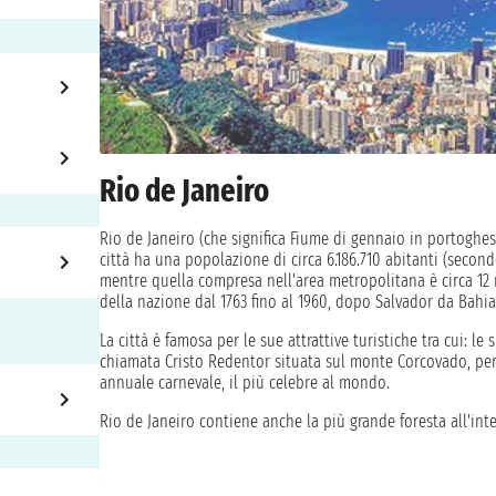
Rio de Janeiro
Rio de Janeiro (che significa Fiume di gennaio in portoghes
città ha una popolazione di circa 6.186.710 abitanti (secon
mentre quella compresa nell'area metropolitana è circa 12 m
della nazione dal 1763 fino al 1960, dopo Salvador da Bahia 
La città è famosa per le sue attrattive turistiche tra cui: l
chiamata Cristo Redentor situata sul monte Corcovado, per i
annuale carnevale, il più celebre al mondo.
Rio de Janeiro contiene anche la più grande foresta all'inte
Rio de Janeiro: la "Cidade Maravilhosa", la tua crociera bras