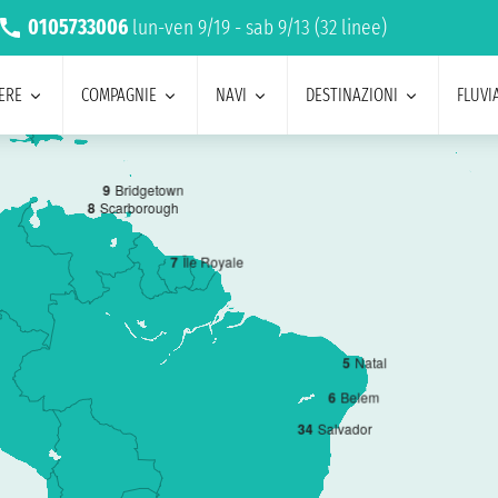
0105733006
lun-ven 9/19 - sab 9/13 (32 linee)
ERE
COMPAGNIE
NAVI
DESTINAZIONI
FLUVIA
9
Bridgetown
8
Scarborough
7
Île Royale
5
Natal
6
Belem
3
4
Salvador