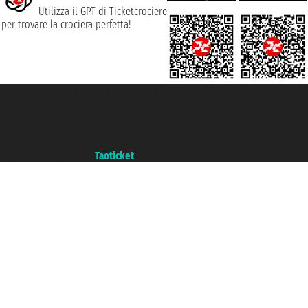
Utilizza il GPT di Ticketcrociere
per trovare la crociera perfetta!
Taoticket S.r.l. Via Brigata Liguria, 3/21 16121 Genova ©2007/2026 -
Ticketcrociere ® è un Marchio Registrato
P.Iva 06206400720 - Capitale Sociale € 100.000,00 i.v. - Iscritta alla Camera
di Commercio di Genova con REA 433093. - Aut. Prov. n° 6167/131601 -
Assicurazione Unipol - polizza n. 206484182
Un portale del gruppo
Taoticket