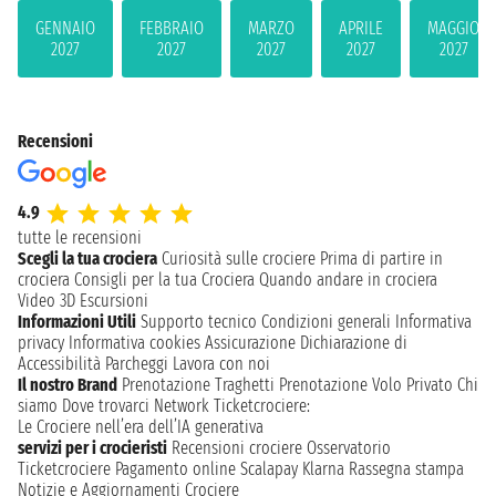
GENNAIO
FEBBRAIO
MARZO
APRILE
MAGGIO
2027
2027
2027
2027
2027
Recensioni
4.9
tutte le recensioni
Scegli la tua crociera
Curiosità sulle crociere
Prima di partire in
crociera
Consigli per la tua Crociera
Quando andare in crociera
Video 3D
Escursioni
Informazioni Utili
Supporto tecnico
Condizioni generali
Informativa
privacy
Informativa cookies
Assicurazione
Dichiarazione di
Accessibilità
Parcheggi
Lavora con noi
Il nostro Brand
Prenotazione Traghetti
Prenotazione Volo Privato
Chi
siamo
Dove trovarci
Network
Ticketcrociere:
Le Crociere nell’era dell’IA generativa
servizi per i crocieristi
Recensioni crociere
Osservatorio
Ticketcrociere
Pagamento online
Scalapay
Klarna
Rassegna stampa
Notizie e Aggiornamenti Crociere