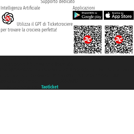
Supporto dedicato
Intelligenza Artificiale
Applicazioni
Utilizza il GPT di Ticketcrociere
per trovare la crociera perfetta!
Taoticket S.r.l. Via Brigata Liguria, 3/21 16121 Genova ©2007/2026 -
Ticketcrociere ® è un Marchio Registrato
P.Iva 06206400720 - Capitale Sociale € 100.000,00 i.v. - Iscritta alla Camera
di Commercio di Genova con REA 433093. - Aut. Prov. n° 6167/131601 -
Assicurazione Unipol - polizza n. 206484182
Un portale del gruppo
Taoticket