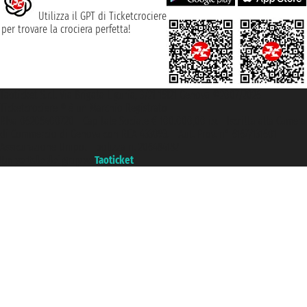
Utilizza il GPT di Ticketcrociere
per trovare la crociera perfetta!
Taoticket S.r.l. Via Brigata Liguria, 3/21 16121 Genova ©2007/2026 -
Ticketcrociere ® è un Marchio Registrato
P.Iva 06206400720 - Capitale Sociale € 100.000,00 i.v. - Iscritta alla Camera
di Commercio di Genova con REA 433093. - Aut. Prov. n° 6167/131601 -
Assicurazione Unipol - polizza n. 206484182
Un portale del gruppo
Taoticket