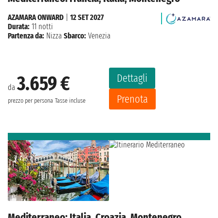
AZAMARA ONWARD
|
12 SET 2027
Durata:
11 notti
Partenza da:
Nizza
Sbarco:
Venezia
Dettagli
3.659 €
da
Prenota
prezzo per persona
Tasse incluse
Mediterraneo: Italia, Croazia, Montenegro,