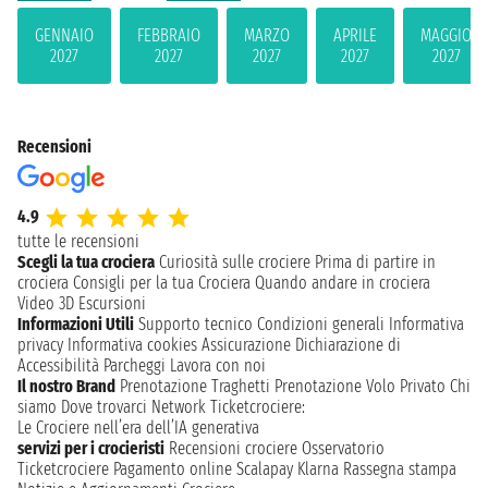
GENNAIO
FEBBRAIO
MARZO
APRILE
MAGGIO
2027
2027
2027
2027
2027
Recensioni
4.9
tutte le recensioni
Scegli la tua crociera
Curiosità sulle crociere
Prima di partire in
crociera
Consigli per la tua Crociera
Quando andare in crociera
Video 3D
Escursioni
Informazioni Utili
Supporto tecnico
Condizioni generali
Informativa
privacy
Informativa cookies
Assicurazione
Dichiarazione di
Accessibilità
Parcheggi
Lavora con noi
Il nostro Brand
Prenotazione Traghetti
Prenotazione Volo Privato
Chi
siamo
Dove trovarci
Network
Ticketcrociere:
Le Crociere nell’era dell’IA generativa
servizi per i crocieristi
Recensioni crociere
Osservatorio
Ticketcrociere
Pagamento online
Scalapay
Klarna
Rassegna stampa