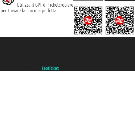
Utilizza il GPT di Ticketcrociere
per trovare la crociera perfetta!
Taoticket S.r.l. Via Brigata Liguria, 3/21 16121 Genova ©2007/2026 -
Ticketcrociere ® è un Marchio Registrato
P.Iva 06206400720 - Capitale Sociale € 100.000,00 i.v. - Iscritta alla Camera
di Commercio di Genova con REA 433093. - Aut. Prov. n° 6167/131601 -
Assicurazione Unipol - polizza n. 206484182
Un portale del gruppo
Taoticket