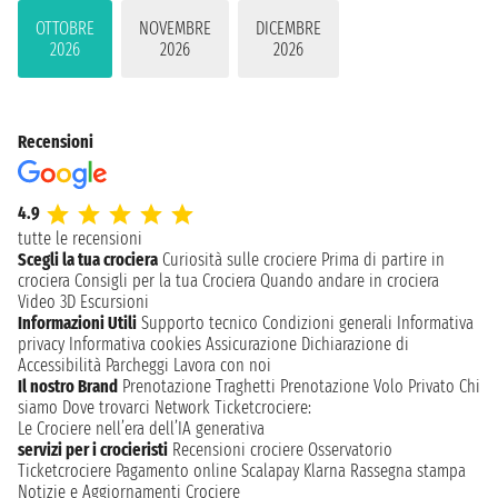
OTTOBRE
NOVEMBRE
DICEMBRE
2026
2026
2026
Recensioni
4.9
tutte le recensioni
Scegli la tua crociera
Curiosità sulle crociere
Prima di partire in
crociera
Consigli per la tua Crociera
Quando andare in crociera
Video 3D
Escursioni
Informazioni Utili
Supporto tecnico
Condizioni generali
Informativa
privacy
Informativa cookies
Assicurazione
Dichiarazione di
Accessibilità
Parcheggi
Lavora con noi
Il nostro Brand
Prenotazione Traghetti
Prenotazione Volo Privato
Chi
siamo
Dove trovarci
Network
Ticketcrociere:
Le Crociere nell’era dell’IA generativa
servizi per i crocieristi
Recensioni crociere
Osservatorio
Ticketcrociere
Pagamento online
Scalapay
Klarna
Rassegna stampa
Notizie e Aggiornamenti Crociere