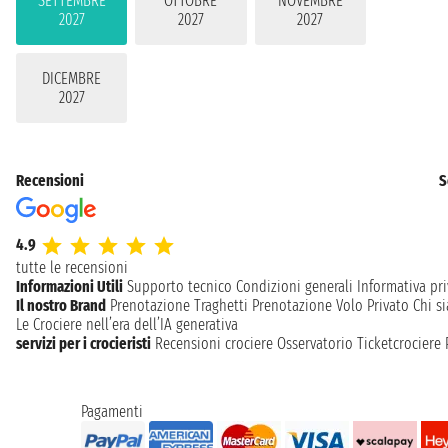
SETTEMBRE
OTTOBRE
NOVEMBRE
2027
2027
2027
DICEMBRE
2027
Recensioni
S
4.9
tutte le recensioni
Informazioni Utili
Supporto tecnico
Condizioni generali
Informativa pri
Il nostro Brand
Prenotazione Traghetti
Prenotazione Volo Privato
Chi s
Le Crociere nell’era dell’IA generativa
servizi per i crocieristi
Recensioni crociere
Osservatorio Ticketcrociere
Pagamenti