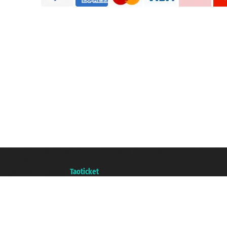
Taoticket S.r.l. Via Brigata Liguria, 3/21 16121 Genova ©2007/2026 - Ticketc
P.Iva 06206400720 - Capitale Sociale € 100.000,00 i.v. - Iscritta alla Came
Un portale del gruppo
Taoticket