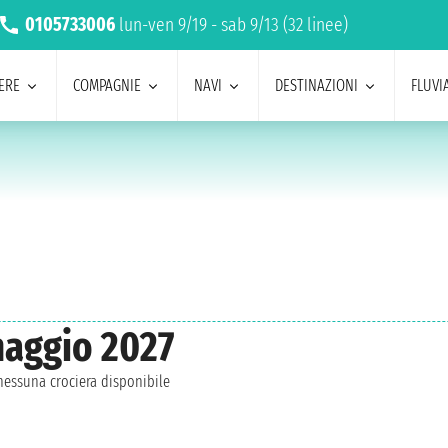
0105733006
lun-ven 9/19 - sab 9/13 (32 linee)
ERE
COMPAGNIE
NAVI
DESTINAZIONI
FLUVIA
maggio 2027
essuna crociera disponibile