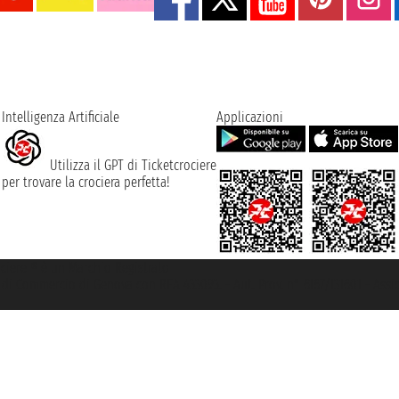
Intelligenza Artificiale
Applicazioni
Utilizza il GPT di Ticketcrociere
per trovare la crociera perfetta!
rociere ® è un Marchio Registrato
ra di Commercio di Genova con REA 433093. - Aut. Prov. n° 6167/131601 - Ass