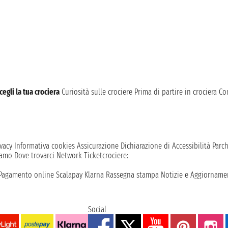
cegli la tua crociera
Curiosità sulle crociere
Prima di partire in crociera
Con
vacy
Informativa cookies
Assicurazione
Dichiarazione di Accessibilità
Parc
iamo
Dove trovarci
Network
Ticketcrociere:
Pagamento online
Scalapay
Klarna
Rassegna stampa
Notizie e Aggiornamen
Social