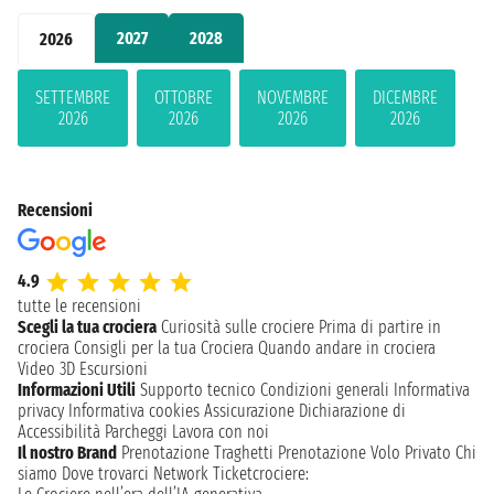
2027
2028
2026
SETTEMBRE
OTTOBRE
NOVEMBRE
DICEMBRE
2026
2026
2026
2026
Recensioni
4.9
tutte le recensioni
Scegli la tua crociera
Curiosità sulle crociere
Prima di partire in
crociera
Consigli per la tua Crociera
Quando andare in crociera
Video 3D
Escursioni
Informazioni Utili
Supporto tecnico
Condizioni generali
Informativa
privacy
Informativa cookies
Assicurazione
Dichiarazione di
Accessibilità
Parcheggi
Lavora con noi
Il nostro Brand
Prenotazione Traghetti
Prenotazione Volo Privato
Chi
siamo
Dove trovarci
Network
Ticketcrociere: