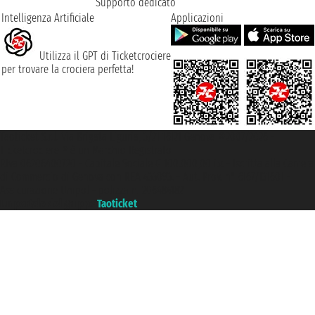
Supporto dedicato
Intelligenza Artificiale
Applicazioni
Utilizza il GPT di Ticketcrociere
per trovare la crociera perfetta!
Taoticket S.r.l. Via Brigata Liguria, 3/21 16121 Genova ©2007/2026 -
Ticketcrociere ® è un Marchio Registrato
P.Iva 06206400720 - Capitale Sociale € 100.000,00 i.v. - Iscritta alla Camera
di Commercio di Genova con REA 433093. - Aut. Prov. n° 6167/131601 -
Assicurazione Unipol - polizza n. 206484182
Un portale del gruppo
Taoticket