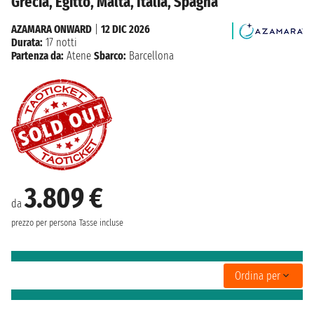
Grecia, Egitto, Malta, Italia, Spagna
AZAMARA ONWARD
|
12 DIC 2026
Durata:
17 notti
Partenza da:
Atene
Sbarco:
Barcellona
3.809 €
da
prezzo per persona
Tasse incluse
Ordina per